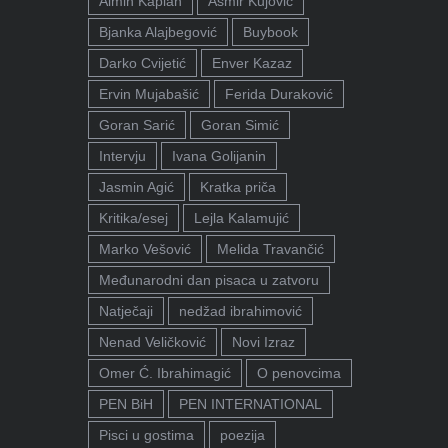
Almin Kaplan
Asmir Kujović
Bjanka Alajbegović
Buybook
Darko Cvijetić
Enver Kazaz
Ervin Mujabašić
Ferida Duraković
Goran Sarić
Goran Simić
Intervju
Ivana Golijanin
Jasmin Agić
Kratka priča
Kritika/esej
Lejla Kalamujić
Marko Vešović
Melida Travančić
Međunarodni dan pisaca u zatvoru
Natječaji
nedžad ibrahimović
Nenad Veličković
Novi Izraz
Omer Ć. Ibrahimagić
O penovcima
PEN BiH
PEN INTERNATIONAL
Pisci u gostima
poezija