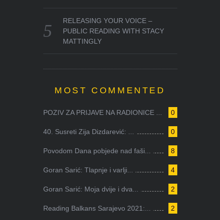
RELEASING YOUR VOICE –
PUBLIC READING WITH STACY
MATTINGLY
MOST COMMENTED
POZIV ZA PRIJAVE NA RADIONICE ...
0
40. Susreti Zija Dizdarević: ...
0
Povodom Dana pobjede nad faši...
8
Goran Sarić: Tlapnje i varlji...
4
Goran Sarić: Moja dvije i dva...
2
Reading Balkans Sarajevo 2021:...
2