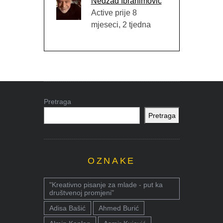
Nedžad Ibrahimović
Active prije 8
mjeseci, 2 tjedna
Pretraga
Pretraga
OZNAKE
"Kreativno pisanje za mlade - put ka
društvenoj promjeni"
Adisa Bašić
Ahmed Burić