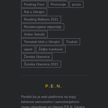
Predrag Finci
Promocije
proza
Rat u Ukrajini
Reading Balkans 2021
Rezidencijalne stipendije
Srđan Sekulić
Tematski blok o Ukrajini
Traduki
vijesti
Željko Ivanković
Ženska čitaonica
Ženska čitaonica 2021
P.E.N.
Penbih.ba je web platforma na kojoj
tekstove samostalno i samoinicijativno
mogu objavljivati svi članovi P.E.N. Centra