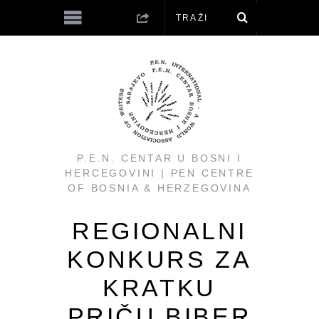
P.E.N. CENTAR U BOSNI I
HERCEGOVINI | PEN CENTRE
OF BOSNIA & HERZEGOVINA
REGIONALNI
KONKURS ZA
KRATKU
PRIČU BIBER