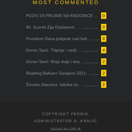
MOST COMMENTED
POZIV ZA PRIJAVE NA RADIONICE ...
0
40. Susreti Zija Dizdarević: ...
0
Povodom Dana pobjede nad faši...
8
Goran Sarić: Tlapnje i varlji...
4
Goran Sarić: Moja dvije i dva...
2
Reading Balkans Sarajevo 2021:...
2
Ženska čitaonica: fabrika kn...
2
COPYRIGHT PENBIH.
ADMINISTRATOR D. KRNJIĆ
NAZAD NA VRH