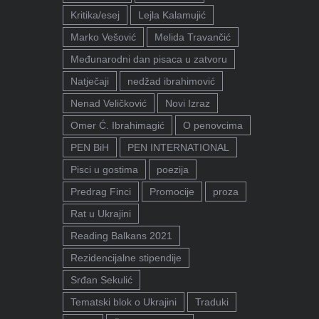
Kritika/esej
Lejla Kalamujić
Marko Vešović
Melida Travančić
Međunarodni dan pisaca u zatvoru
Natječaji
nedžad ibrahimović
Nenad Veličković
Novi Izraz
Omer Ć. Ibrahimagić
O penovcima
PEN BiH
PEN INTERNATIONAL
Pisci u gostima
poezija
Predrag Finci
Promocije
proza
Rat u Ukrajini
Reading Balkans 2021
Rezidencijalne stipendije
Srđan Sekulić
Tematski blok o Ukrajini
Traduki