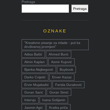
Pretraga
Pretraga
OZNAKE
"Kreativno pisanje za mlade - put ka
društvenoj promjeni"
Adisa Bašić
Ahmed Burić
Almin Kaplan
Asmir Kujović
Bjanka Alajbegović
Buybook
Darko Cvijetić
Enver Kazaz
Ervin Mujabašić
Ferida Duraković
Goran Sarić
Goran Simić
Intervju
Ivana Golijanin
Jasmin Agić
Kratka priča