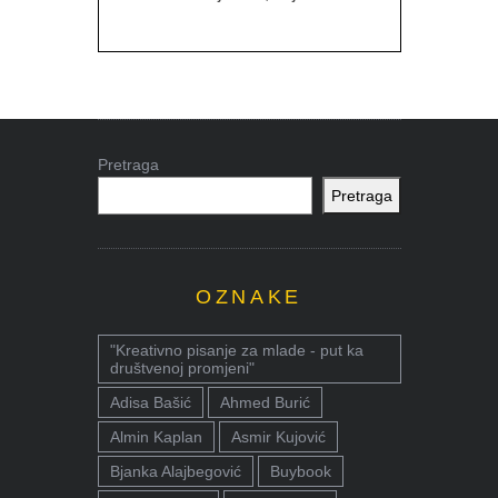
Pretraga
Pretraga
OZNAKE
"Kreativno pisanje za mlade - put ka
društvenoj promjeni"
Adisa Bašić
Ahmed Burić
Almin Kaplan
Asmir Kujović
Bjanka Alajbegović
Buybook