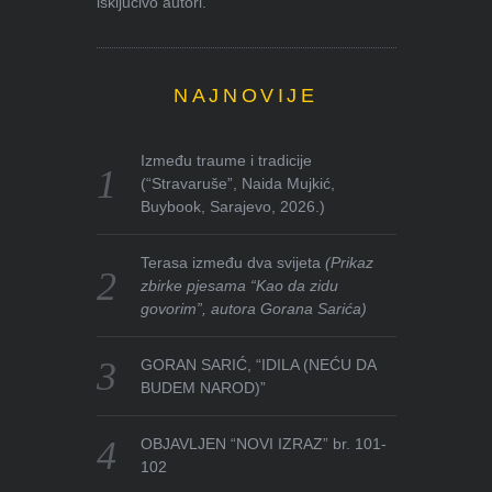
isključivo autori.
NAJNOVIJE
Između traume i tradicije
(“Stravaruše”, Naida Mujkić,
Buybook, Sarajevo, 2026.)
Terasa između dva svijeta
(Prikaz
zbirke pjesama “Kao da zidu
govorim”, autora Gorana Sarića)
GORAN SARIĆ, “IDILA (NEĆU DA
BUDEM NAROD)”
OBJAVLJEN “NOVI IZRAZ” br. 101-
102