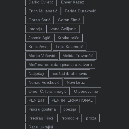
Darko Cvijetić
Enver Kazaz
Ervin Mujabašić
Ferida Duraković
Goran Sarić
Goran Simić
Intervju
Ivana Golijanin
Jasmin Agić
Kratka priča
Kritika/esej
Lejla Kalamujić
Marko Vešović
Melida Travančić
Međunarodni dan pisaca u zatvoru
Natječaji
nedžad ibrahimović
Nenad Veličković
Novi Izraz
Omer Ć. Ibrahimagić
O penovcima
PEN BiH
PEN INTERNATIONAL
Pisci u gostima
poezija
Predrag Finci
Promocije
proza
Rat u Ukrajini