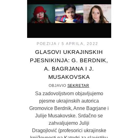
POEZIJA
5 APRILA, 2022
GLASOVI UKRAJINSKIH
PJESNIKINJA: G. BERDNIK,
A. BAGRJANA I J.
MUSAKOVSKA
OBJAVIO
SEKRETAR
Sa zadovoljstvom objavljujemo
pjesme ukrajinskih autorica
Gromovice Berdnik, Anne Bagrjane i
Julije Musakovske. Srdačno se
zahvaljujemo Juliji
Dragojlović (profesorici ukrajinske
književnosti na Katedri za slavistiku