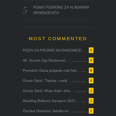
PISMO PODRŠKE ZA VLADIMIRA
ARSENIJEVIĆA
MOST COMMENTED
POZIV ZA PRIJAVE NA RADIONICE ...
0
40. Susreti Zija Dizdarević: ...
0
Povodom Dana pobjede nad faši...
8
Goran Sarić: Tlapnje i varlji...
4
Goran Sarić: Moja dvije i dva...
2
Reading Balkans Sarajevo 2021:...
2
Ženska čitaonica: fabrika kn...
2