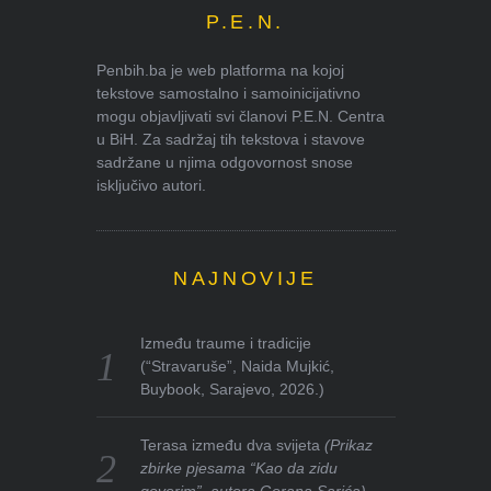
P.E.N.
Penbih.ba je web platforma na kojoj
tekstove samostalno i samoinicijativno
mogu objavljivati svi članovi P.E.N. Centra
u BiH. Za sadržaj tih tekstova i stavove
sadržane u njima odgovornost snose
isključivo autori.
NAJNOVIJE
Između traume i tradicije
(“Stravaruše”, Naida Mujkić,
Buybook, Sarajevo, 2026.)
Terasa između dva svijeta
(Prikaz
zbirke pjesama “Kao da zidu