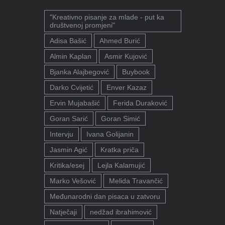
"Kreativno pisanje za mlade - put ka
društvenoj promjeni"
Adisa Bašić
Ahmed Burić
Almin Kaplan
Asmir Kujović
Bjanka Alajbegović
Buybook
Darko Cvijetić
Enver Kazaz
Ervin Mujabašić
Ferida Duraković
Goran Sarić
Goran Simić
Intervju
Ivana Golijanin
Jasmin Agić
Kratka priča
Kritika/esej
Lejla Kalamujić
Marko Vešović
Melida Travančić
Međunarodni dan pisaca u zatvoru
Natječaji
nedžad ibrahimović