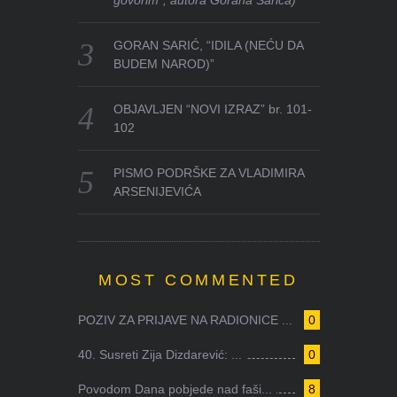
govorim”, autora Gorana Sarića)
GORAN SARIĆ, “IDILA (NEĆU DA
BUDEM NAROD)”
OBJAVLJEN “NOVI IZRAZ” br. 101-
102
PISMO PODRŠKE ZA VLADIMIRA
ARSENIJEVIĆA
MOST COMMENTED
POZIV ZA PRIJAVE NA RADIONICE ...
0
40. Susreti Zija Dizdarević: ...
0
Povodom Dana pobjede nad faši...
8