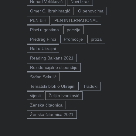
Nenad Veličković
Novi Izraz
Omer Ć. Ibrahimagić
O penovcima
PEN BiH
PEN INTERNATIONAL
Pisci u gostima
poezija
Predrag Finci
Promocije
proza
Rat u Ukrajini
Reading Balkans 2021
Rezidencijalne stipendije
Srđan Sekulić
Tematski blok o Ukrajini
Traduki
vijesti
Željko Ivanković
Ženska čitaonica
Ženska čitaonica 2021