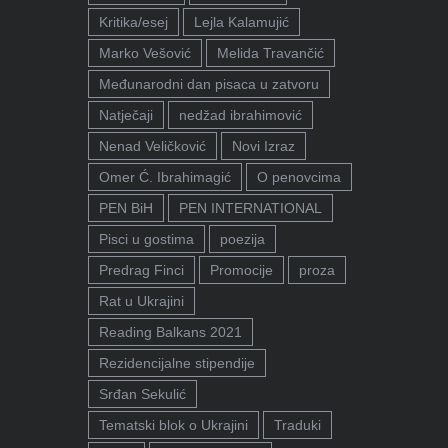
Kritika/esej
Lejla Kalamujić
Marko Vešović
Melida Travančić
Međunarodni dan pisaca u zatvoru
Natječaji
nedžad ibrahimović
Nenad Veličković
Novi Izraz
Omer Ć. Ibrahimagić
O penovcima
PEN BiH
PEN INTERNATIONAL
Pisci u gostima
poezija
Predrag Finci
Promocije
proza
Rat u Ukrajini
Reading Balkans 2021
Rezidencijalne stipendije
Srđan Sekulić
Tematski blok o Ukrajini
Traduki