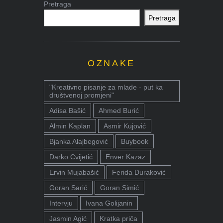
Pretraga
Pretraga
OZNAKE
"Kreativno pisanje za mlade - put ka
društvenoj promjeni"
Adisa Bašić
Ahmed Burić
Almin Kaplan
Asmir Kujović
Bjanka Alajbegović
Buybook
Darko Cvijetić
Enver Kazaz
Ervin Mujabašić
Ferida Duraković
Goran Sarić
Goran Simić
Intervju
Ivana Golijanin
Jasmin Agić
Kratka priča