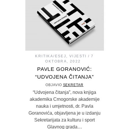
KRITIKA/ESEJ
,
VIJESTI
7
OKTOBRA, 2022
PAVLE GORANOVIĆ:
“UDVOJENA ČITANJA”
OBJAVIO
SEKRETAR
“Udvojena čitanja”, nova knjiga
akademika Crnogorske akademije
nauka i umjetnosti, dr. Pavla
Goranovića, objavljena je u izdanju
Sekretarijata za kulturu i sport
Glavnog grada…