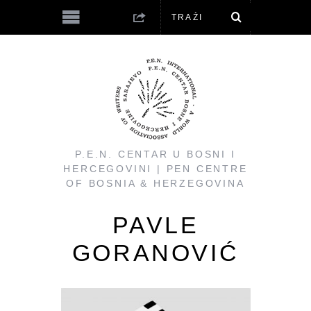
P.E.N. CENTAR U BOSNI I
HERCEGOVINI | PEN CENTRE
OF BOSNIA & HERZEGOVINA
PAVLE
GORANOVIĆ