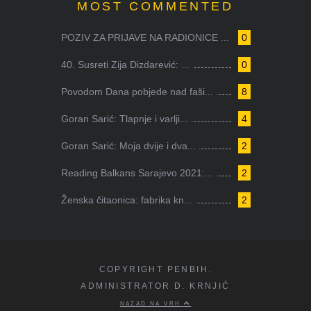
MOST COMMENTED
POZIV ZA PRIJAVE NA RADIONICE ...
0
40. Susreti Zija Dizdarević: ...
0
Povodom Dana pobjede nad faši...
8
Goran Sarić: Tlapnje i varlji...
4
Goran Sarić: Moja dvije i dva...
2
Reading Balkans Sarajevo 2021:...
2
Ženska čitaonica: fabrika kn...
2
COPYRIGHT PENBIH.
ADMINISTRATOR D. KRNJIĆ
NAZAD NA VRH