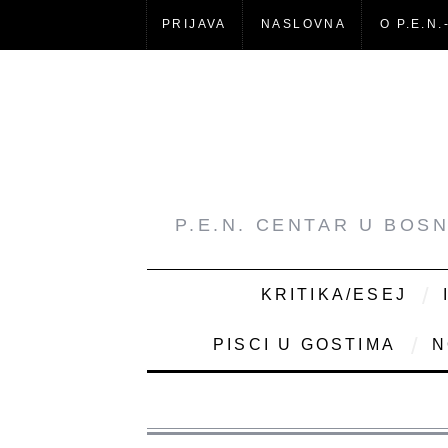
PRIJAVA
NASLOVNA
O P.E.N.
P.E.N. CENTAR U BOS
KRITIKA/ESEJ
PISCI U GOSTIMA
N