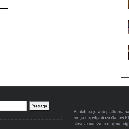
Pretraga
Penbih.ba je web platforma na 
mogu objavljivati svi članovi P
stavove sadržane u njima odgov