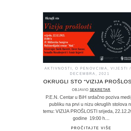
AKTIVNOSTI
,
O PENOVCIMA
,
VIJESTI
DECEMBRA, 2021
OKRUGLI STO “VIZIJA PROŠLOS
OBJAVIO
SEKRETAR
P.E.N. Centar u BiH srdačno poziva medij
publiku na prvi u nizu okruglih stolova 
temu: VIZIJA PROŠLOSTI srijeda, 22.12.2
godine 19:00 h…
PROČITAJTE VIŠE