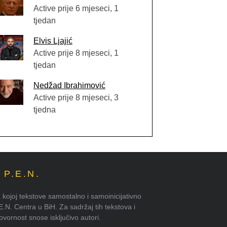
Active prije 6 mjeseci, 1
tjedan
Elvis Ljajić
Active prije 8 mjeseci, 1
tjedan
Nedžad Ibrahimović
Active prije 8 mjeseci, 3
tjedna
P.E.N.
kojoj tekstove samostalno i samoinicijativno
.E.N. Centra u BiH. Za sadržaj tih tekstova i
ornost snose isključivo autori.