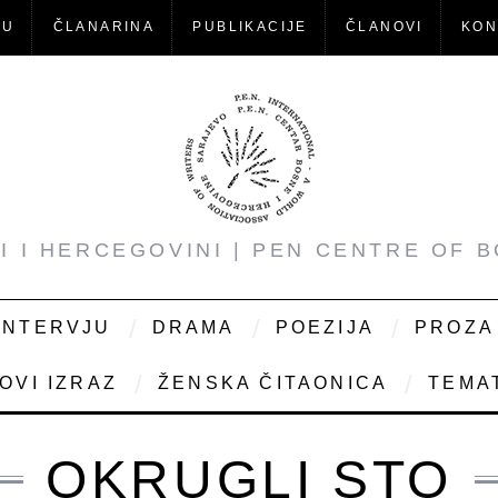
-U
ČLANARINA
PUBLIKACIJE
ČLANOVI
KON
NI I HERCEGOVINI | PEN CENTRE OF 
INTERVJU
DRAMA
POEZIJA
PROZA
OVI IZRAZ
ŽENSKA ČITAONICA
TEMAT
OKRUGLI STO