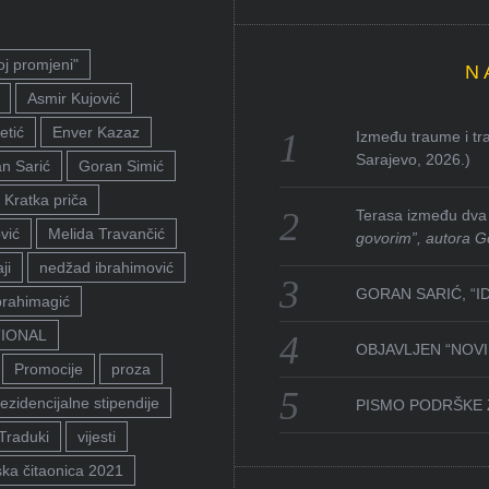
oj promjeni"
N
Asmir Kujović
etić
Enver Kazaz
Između traume i tra
Sarajevo, 2026.)
n Sarić
Goran Simić
Kratka priča
Terasa između dva 
vić
Melida Travančić
govorim”, autora G
ji
nedžad ibrahimović
GORAN SARIĆ, “I
brahimagić
TIONAL
OBJAVLJEN “NOVI 
Promocije
proza
ezidencijalne stipendije
PISMO PODRŠKE 
Traduki
vijesti
ka čitaonica 2021