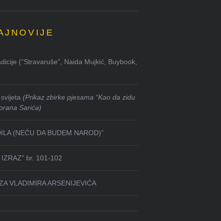
AJNOVIJE
dicije (“Stravaruše”, Naida Mujkić, Buybook,
svijeta
(Prikaz zbirke pjesama “Kao da zidu
orana Sarića)
DILA (NEĆU DA BUDEM NAROD)”
IZRAZ” br. 101-102
ZA VLADIMIRA ARSENIJEVIĆA