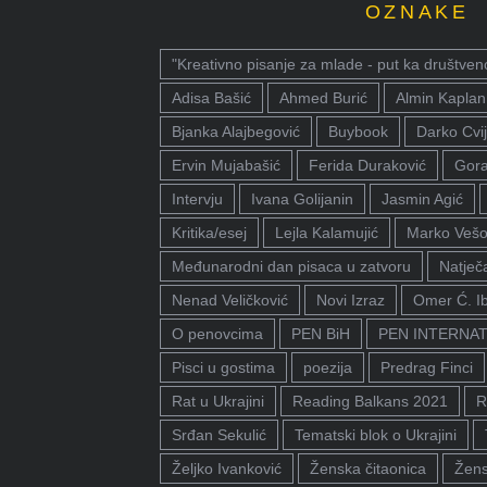
OZNAKE
"Kreativno pisanje za mlade - put ka društven
Adisa Bašić
Ahmed Burić
Almin Kaplan
Bjanka Alajbegović
Buybook
Darko Cvij
Ervin Mujabašić
Ferida Duraković
Gora
Intervju
Ivana Golijanin
Jasmin Agić
Kritika/esej
Lejla Kalamujić
Marko Vešo
Međunarodni dan pisaca u zatvoru
Natječa
Nenad Veličković
Novi Izraz
Omer Ć. I
O penovcima
PEN BiH
PEN INTERNA
Pisci u gostima
poezija
Predrag Finci
Rat u Ukrajini
Reading Balkans 2021
R
Srđan Sekulić
Tematski blok o Ukrajini
Željko Ivanković
Ženska čitaonica
Žens