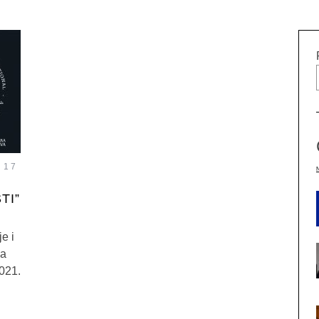
17
TI”
e i
na
021.