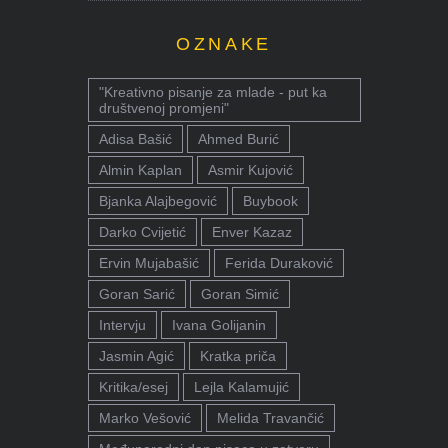
OZNAKE
"Kreativno pisanje za mlade - put ka
društvenoj promjeni"
Adisa Bašić
Ahmed Burić
Almin Kaplan
Asmir Kujović
Bjanka Alajbegović
Buybook
Darko Cvijetić
Enver Kazaz
Ervin Mujabašić
Ferida Duraković
Goran Sarić
Goran Simić
Intervju
Ivana Golijanin
Jasmin Agić
Kratka priča
Kritika/esej
Lejla Kalamujić
Marko Vešović
Melida Travančić