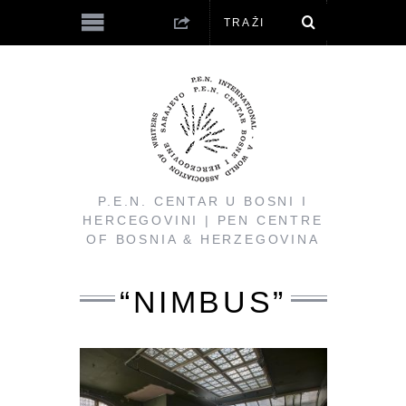
P.E.N. CENTAR U BOSNI I
HERCEGOVINI | PEN CENTRE
OF BOSNIA & HERZEGOVINA
“NIMBUS”