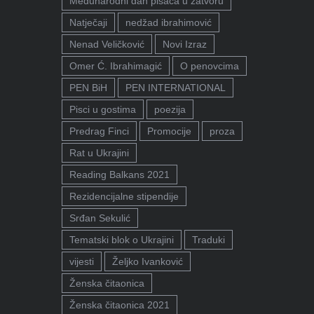
Međunarodni dan pisaca u zatvoru
Natječaji
nedžad ibrahimović
Nenad Veličković
Novi Izraz
Omer Ć. Ibrahimagić
O penovcima
PEN BiH
PEN INTERNATIONAL
Pisci u gostima
poezija
Predrag Finci
Promocije
proza
Rat u Ukrajini
Reading Balkans 2021
Rezidencijalne stipendije
Srđan Sekulić
Tematski blok o Ukrajini
Traduki
vijesti
Željko Ivanković
Ženska čitaonica
Ženska čitaonica 2021