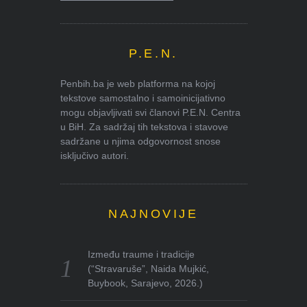
P.E.N.
Penbih.ba je web platforma na kojoj
tekstove samostalno i samoinicijativno
mogu objavljivati svi članovi P.E.N. Centra
u BiH. Za sadržaj tih tekstova i stavove
sadržane u njima odgovornost snose
isključivo autori.
NAJNOVIJE
Između traume i tradicije
(“Stravaruše”, Naida Mujkić,
Buybook, Sarajevo, 2026.)