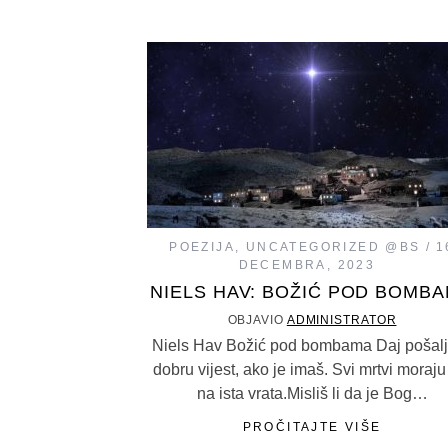
POEZIJA
,
UNCATEGORIZED @BS
1
DECEMBRA, 2023
NIELS HAV: BOŽIĆ POD BOMB
OBJAVIO
ADMINISTRATOR
Niels Hav Božić pod bombama Daj pošalj
dobru vijest, ako je imaš. Svi mrtvi moraju
na ista vrata.Misliš li da je Bog…
PROČITAJTE VIŠE