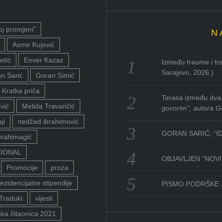
oj promjeni"
N
Asmir Kujović
etić
Enver Kazaz
Između traume i tra
Sarajevo, 2026.)
n Sarić
Goran Simić
Kratka priča
Terasa između dva 
vić
Melida Travančić
govorim”, autora G
ji
nedžad ibrahimović
GORAN SARIĆ, “I
brahimagić
TIONAL
OBJAVLJEN “NOVI 
Promocije
proza
ezidencijalne stipendije
PISMO PODRŠKE 
Traduki
vijesti
ka čitaonica 2021