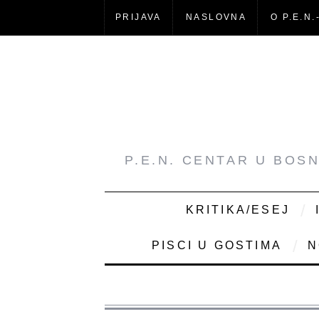
PRIJAVA
NASLOVNA
O P.E.N.
P.E.N. CENTAR U BOS
KRITIKA/ESEJ
PISCI U GOSTIMA
N