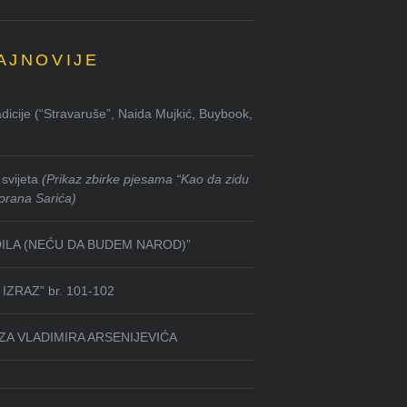
AJNOVIJE
dicije (“Stravaruše”, Naida Mujkić, Buybook,
svijeta
(Prikaz zbirke pjesama “Kao da zidu
orana Sarića)
DILA (NEĆU DA BUDEM NAROD)”
IZRAZ” br. 101-102
ZA VLADIMIRA ARSENIJEVIĆA