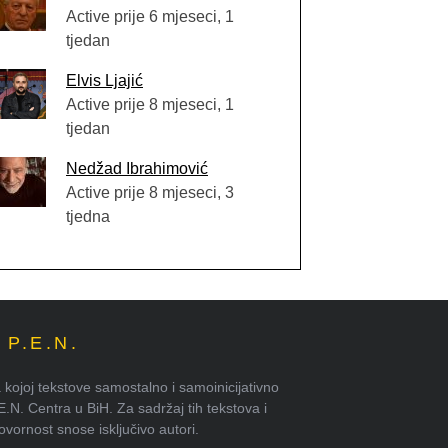
Active prije 6 mjeseci, 1
tjedan
Elvis Ljajić
Active prije 8 mjeseci, 1
tjedan
Nedžad Ibrahimović
Active prije 8 mjeseci, 3
tjedna
P.E.N.
kojoj tekstove samostalno i samoinicijativno
.E.N. Centra u BiH. Za sadržaj tih tekstova i
ornost snose isključivo autori.