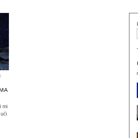
6
AMA
i mi
 ući