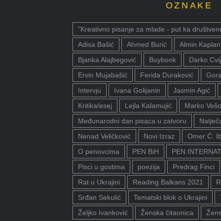
OZNAKE
"Kreativno pisanje za mlade - put ka društven
Adisa Bašić
Ahmed Burić
Almin Kaplan
Bjanka Alajbegović
Buybook
Darko Cvij
Ervin Mujabašić
Ferida Duraković
Gora
Intervju
Ivana Golijanin
Jasmin Agić
Kritika/esej
Lejla Kalamujić
Marko Vešo
Međunarodni dan pisaca u zatvoru
Natječa
Nenad Veličković
Novi Izraz
Omer Ć. I
O penovcima
PEN BiH
PEN INTERNA
Pisci u gostima
poezija
Predrag Finci
Rat u Ukrajini
Reading Balkans 2021
R
Srđan Sekulić
Tematski blok o Ukrajini
Željko Ivanković
Ženska čitaonica
Žens