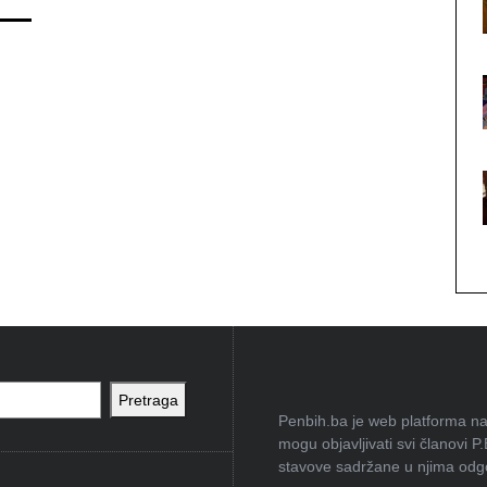
Pretraga
Penbih.ba je web platforma na 
mogu objavljivati svi članovi P
stavove sadržane u njima odgov