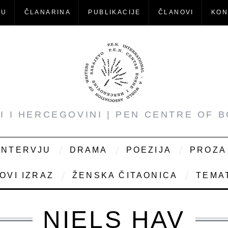
-U
ČLANARINA
PUBLIKACIJE
ČLANOVI
KON
NI I HERCEGOVINI | PEN CENTRE OF 
INTERVJU
DRAMA
POEZIJA
PROZA
OVI IZRAZ
ŽENSKA ČITAONICA
TEMAT
NIELS HAV