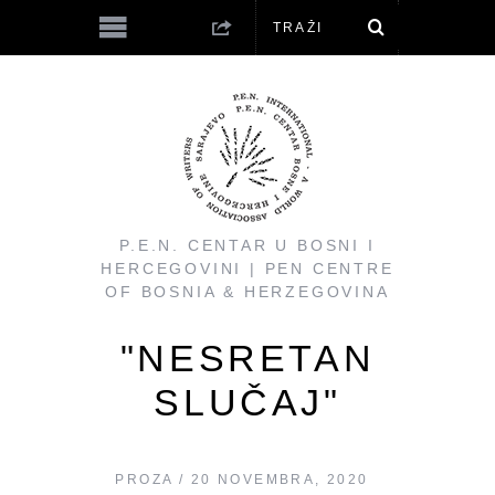
P.E.N. CENTAR U BOSNI I
HERCEGOVINI | PEN CENTRE
OF BOSNIA & HERZEGOVINA
"NESRETAN
SLUČAJ"
PROZA
20 NOVEMBRA, 2020