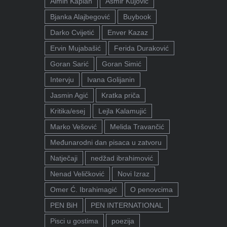
Almin Kaplan
Asmir Kujović
Bjanka Alajbegović
Buybook
Darko Cvijetić
Enver Kazaz
Ervin Mujabašić
Ferida Duraković
Goran Sarić
Goran Simić
Intervju
Ivana Golijanin
Jasmin Agić
Kratka priča
Kritika/esej
Lejla Kalamujić
Marko Vešović
Melida Travančić
Međunarodni dan pisaca u zatvoru
Natječaji
nedžad ibrahimović
Nenad Veličković
Novi Izraz
Omer Ć. Ibrahimagić
O penovcima
PEN BiH
PEN INTERNATIONAL
Pisci u gostima
poezija