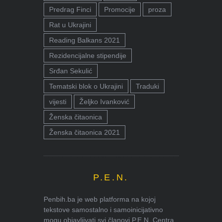
Predrag Finci
Promocije
proza
Rat u Ukrajini
Reading Balkans 2021
Rezidencijalne stipendije
Srđan Sekulić
Tematski blok o Ukrajini
Traduki
vijesti
Željko Ivanković
Ženska čitaonica
Ženska čitaonica 2021
P.E.N.
Penbih.ba je web platforma na kojoj
tekstove samostalno i samoinicijativno
mogu objavljivati svi članovi P.E.N. Centra