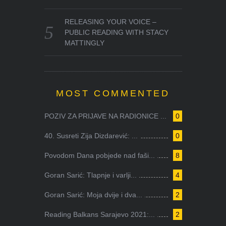
RELEASING YOUR VOICE –
PUBLIC READING WITH STACY
MATTINGLY
MOST COMMENTED
POZIV ZA PRIJAVE NA RADIONICE ...
0
40. Susreti Zija Dizdarević: ...
0
Povodom Dana pobjede nad faši...
8
Goran Sarić: Tlapnje i varlji...
4
Goran Sarić: Moja dvije i dva...
2
Reading Balkans Sarajevo 2021:...
2