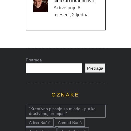
Nedžad Ibrahimović
Active prije 8
mjeseci, 2 tjedna
Pretraga
Pretraga
OZNAKE
"Kreativno pisanje za mlade - put ka
društvenoj promjeni"
Adisa Bašić
Ahmed Burić