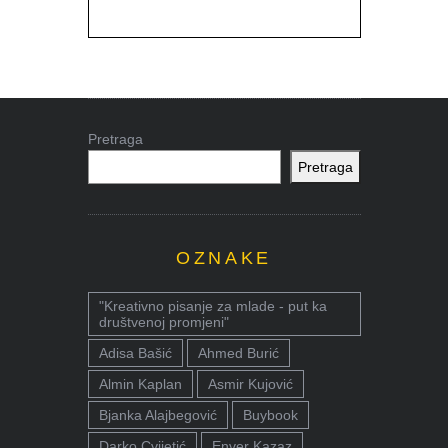
Pretraga
Pretraga
OZNAKE
"Kreativno pisanje za mlade - put ka
društvenoj promjeni"
Adisa Bašić
Ahmed Burić
Almin Kaplan
Asmir Kujović
Bjanka Alajbegović
Buybook
Darko Cvijetić
Enver Kazaz