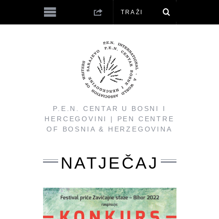
P.E.N. CENTAR U BOSNI I
HERCEGOVINI | PEN CENTRE
OF BOSNIA & HERZEGOVINA
NATJEČAJ