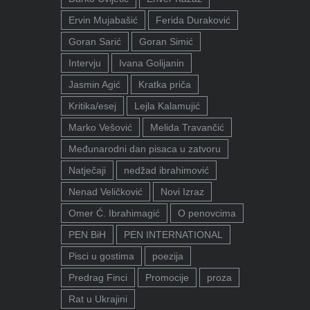
Ervin Mujabašić
Ferida Duraković
Goran Sarić
Goran Simić
Intervju
Ivana Golijanin
Jasmin Agić
Kratka priča
Kritika/esej
Lejla Kalamujić
Marko Vešović
Melida Travančić
Međunarodni dan pisaca u zatvoru
Natječaji
nedžad ibrahimović
Nenad Veličković
Novi Izraz
Omer Ć. Ibrahimagić
O penovcima
PEN BiH
PEN INTERNATIONAL
Pisci u gostima
poezija
Predrag Finci
Promocije
proza
Rat u Ukrajini