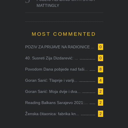
MATTINGLY
MOST COMMENTED
POZIV ZA PRIJAVE NA RADIONICE ...
0
40. Susreti Zija Dizdarević: ...
0
Povodom Dana pobjede nad faši...
8
Goran Sarić: Tlapnje i varlji...
4
Goran Sarić: Moja dvije i dva...
2
Reading Balkans Sarajevo 2021:...
2
Ženska čitaonica: fabrika kn...
2