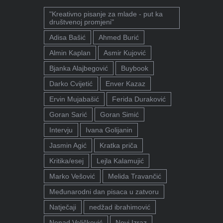
"Kreativno pisanje za mlade - put ka
društvenoj promjeni"
Adisa Bašić
Ahmed Burić
Almin Kaplan
Asmir Kujović
Bjanka Alajbegović
Buybook
Darko Cvijetić
Enver Kazaz
Ervin Mujabašić
Ferida Duraković
Goran Sarić
Goran Simić
Intervju
Ivana Golijanin
Jasmin Agić
Kratka priča
Kritika/esej
Lejla Kalamujić
Marko Vešović
Melida Travančić
Međunarodni dan pisaca u zatvoru
Natječaji
nedžad ibrahimović
Nenad Veličković
Novi Izraz