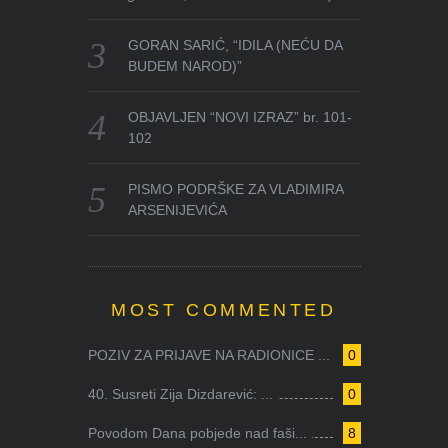
GORAN SARIĆ, “IDILA (NEĆU DA
BUDEM NAROD)”
OBJAVLJEN “NOVI IZRAZ” br. 101-
102
PISMO PODRŠKE ZA VLADIMIRA
ARSENIJEVIĆA
MOST COMMENTED
POZIV ZA PRIJAVE NA RADIONICE ...
0
40. Susreti Zija Dizdarević: ...
0
Povodom Dana pobjede nad faši...
8