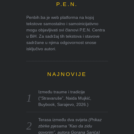
P.E.N.
Penbih.ba je web platforma na kojoj
tekstove samostalno i samoinicijativno
mogu objavljivati svi članovi P.E.N. Centra
u BiH. Za sadržaj tih tekstova i stavove
sadržane u njima odgovornost snose
isključivo autori.
NAJNOVIJE
Između traume i tradicije
(“Stravaruše”, Naida Mujkić,
Buybook, Sarajevo, 2026.)
Terasa između dva svijeta
(Prikaz
zbirke pjesama “Kao da zidu
govorim”, autora Gorana Sarića)