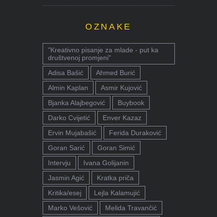
OZNAKE
"Kreativno pisanje za mlade - put ka
društvenoj promjeni"
Adisa Bašić
Ahmed Burić
Almin Kaplan
Asmir Kujović
Bjanka Alajbegović
Buybook
Darko Cvijetić
Enver Kazaz
Ervin Mujabašić
Ferida Duraković
Goran Sarić
Goran Simić
Intervju
Ivana Golijanin
Jasmin Agić
Kratka priča
Kritika/esej
Lejla Kalamujić
Marko Vešović
Melida Travančić