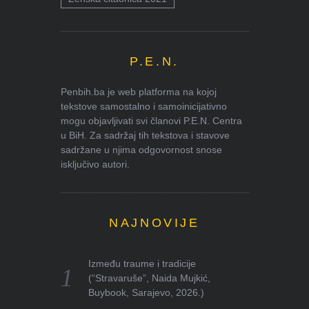
P.E.N.
Penbih.ba je web platforma na kojoj
tekstove samostalno i samoinicijativno
mogu objavljivati svi članovi P.E.N. Centra
u BiH. Za sadržaj tih tekstova i stavove
sadržane u njima odgovornost snose
isključivo autori.
NAJNOVIJE
Između traume i tradicije
(“Stravaruše”, Naida Mujkić,
Buybook, Sarajevo, 2026.)