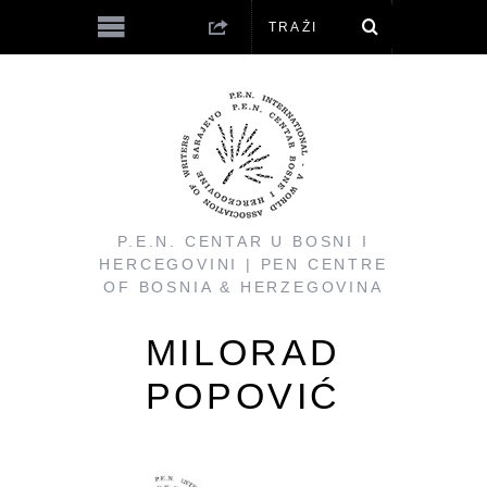
P.E.N. CENTAR U BOSNI I
HERCEGOVINI | PEN CENTRE
OF BOSNIA & HERZEGOVINA
MILORAD
POPOVIĆ