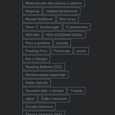
Međunarodni dan pisaca u zatvoru
Natječaji
nedžad ibrahimović
Nenad Veličković
Novi Izraz
Omer Ć. Ibrahimagić
O penovcima
PEN BiH
PEN INTERNATIONAL
Pisci u gostima
poezija
Predrag Finci
Promocije
proza
Rat u Ukrajini
Reading Balkans 2021
Rezidencijalne stipendije
Srđan Sekulić
Tematski blok o Ukrajini
Traduki
vijesti
Željko Ivanković
Ženska čitaonica
Ženska čitaonica 2021