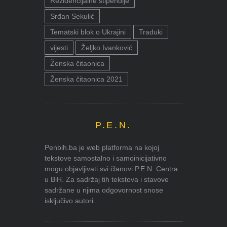
Rezidencijalne stipendije
Srđan Sekulić
Tematski blok o Ukrajini
Traduki
vijesti
Željko Ivanković
Ženska čitaonica
Ženska čitaonica 2021
P.E.N.
Penbih.ba je web platforma na kojoj
tekstove samostalno i samoinicijativno
mogu objavljivati svi članovi P.E.N. Centra
u BiH. Za sadržaj tih tekstova i stavove
sadržane u njima odgovornost snose
isključivo autori.