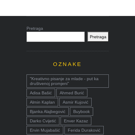
Pretraga
Pretraga
OZNAKE
"Kreativno pisanje za mlade - put ka
društvenoj promjeni"
Adisa Bašić
Ahmed Burić
Almin Kaplan
Asmir Kujović
Bjanka Alajbegović
Buybook
Darko Cvijetić
Enver Kazaz
Ervin Mujabašić
Ferida Duraković