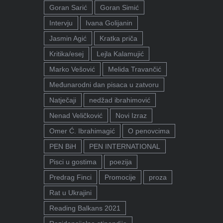
Goran Sarić
Goran Simić
Intervju
Ivana Golijanin
Jasmin Agić
Kratka priča
Kritika/esej
Lejla Kalamujić
Marko Vešović
Melida Travančić
Međunarodni dan pisaca u zatvoru
Natječaji
nedžad ibrahimović
Nenad Veličković
Novi Izraz
Omer Ć. Ibrahimagić
O penovcima
PEN BiH
PEN INTERNATIONAL
Pisci u gostima
poezija
Predrag Finci
Promocije
proza
Rat u Ukrajini
Reading Balkans 2021