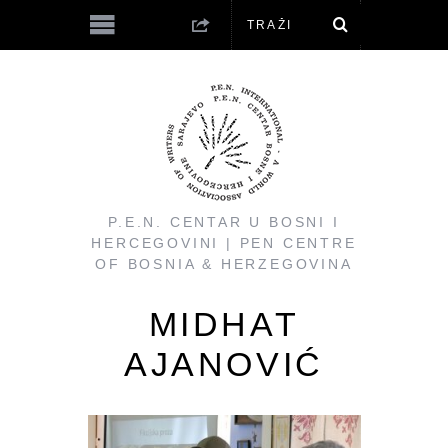
P.E.N. CENTAR U BOSNI I
HERCEGOVINI | PEN CENTRE
OF BOSNIA & HERZEGOVINA
MIDHAT
AJANOVIĆ