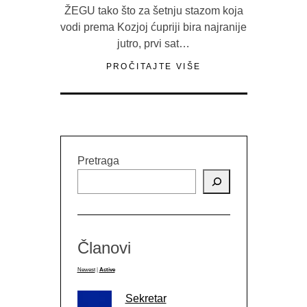
ŽEGU tako što za šetnju stazom koja
vodi prema Kozjoj ćupriji bira najranije
jutro, prvi sat…
PROČITAJTE VIŠE
Pretraga
Članovi
Newest
|
Active
Sekretar