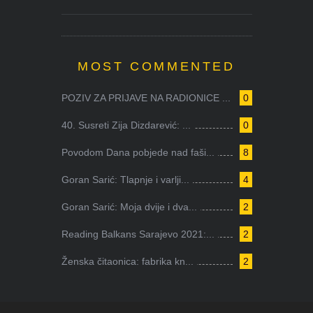
MOST COMMENTED
POZIV ZA PRIJAVE NA RADIONICE ...
0
40. Susreti Zija Dizdarević: ...
0
Povodom Dana pobjede nad faši...
8
Goran Sarić: Tlapnje i varlji...
4
Goran Sarić: Moja dvije i dva...
2
Reading Balkans Sarajevo 2021:...
2
Ženska čitaonica: fabrika kn...
2