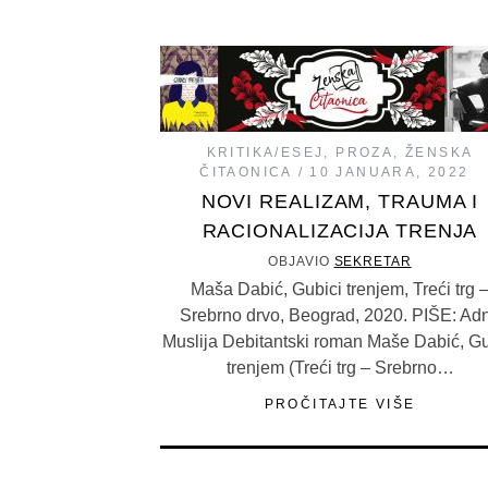
KRITIKA/ESEJ
,
PROZA
,
ŽENSKA
ČITAONICA
10 JANUARA, 2022
NOVI REALIZAM, TRAUMA I
RACIONALIZACIJA TRENJA
OBJAVIO
SEKRETAR
Maša Dabić, Gubici trenjem, Treći trg 
Srebrno drvo, Beograd, 2020. PIŠE: Ad
Muslija Debitantski roman Maše Dabić, Gu
trenjem (Treći trg – Srebrno…
PROČITAJTE VIŠE