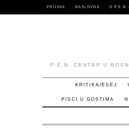
PRIJAVA
NASLOVNA
O P.E.N.
P.E.N. CENTAR U BOS
KRITIKA/ESEJ
PISCI U GOSTIMA
N