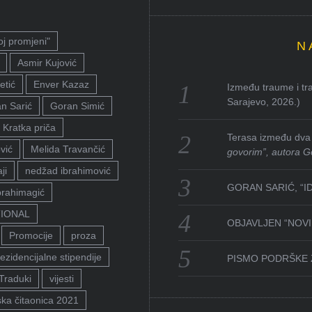
oj promjeni"
N
Asmir Kujović
etić
Enver Kazaz
Između traume i tra
Sarajevo, 2026.)
n Sarić
Goran Simić
Kratka priča
Terasa između dva 
vić
Melida Travančić
govorim”, autora G
ji
nedžad ibrahimović
GORAN SARIĆ, “I
brahimagić
TIONAL
OBJAVLJEN “NOVI 
Promocije
proza
ezidencijalne stipendije
PISMO PODRŠKE 
Traduki
vijesti
ka čitaonica 2021