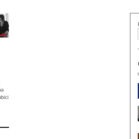
–
na
bici