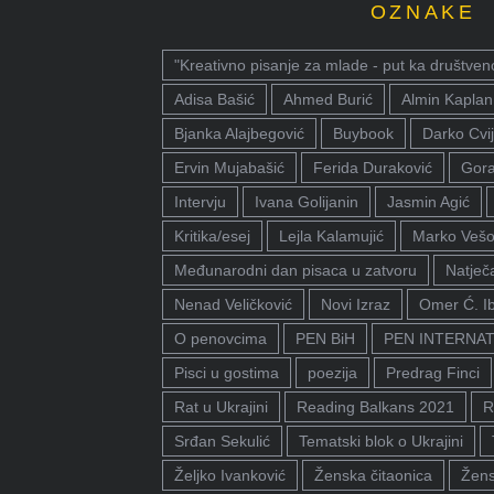
OZNAKE
"Kreativno pisanje za mlade - put ka društven
Adisa Bašić
Ahmed Burić
Almin Kaplan
Bjanka Alajbegović
Buybook
Darko Cvij
Ervin Mujabašić
Ferida Duraković
Gora
Intervju
Ivana Golijanin
Jasmin Agić
Kritika/esej
Lejla Kalamujić
Marko Vešo
Međunarodni dan pisaca u zatvoru
Natječa
Nenad Veličković
Novi Izraz
Omer Ć. I
O penovcima
PEN BiH
PEN INTERNA
Pisci u gostima
poezija
Predrag Finci
Rat u Ukrajini
Reading Balkans 2021
R
Srđan Sekulić
Tematski blok o Ukrajini
Željko Ivanković
Ženska čitaonica
Žens