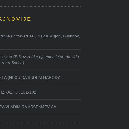
AJNOVIJE
dicije (“Stravaruše”, Naida Mujkić, Buybook,
svijeta
(Prikaz zbirke pjesama “Kao da zidu
orana Sarića)
DILA (NEĆU DA BUDEM NAROD)”
IZRAZ” br. 101-102
ZA VLADIMIRA ARSENIJEVIĆA