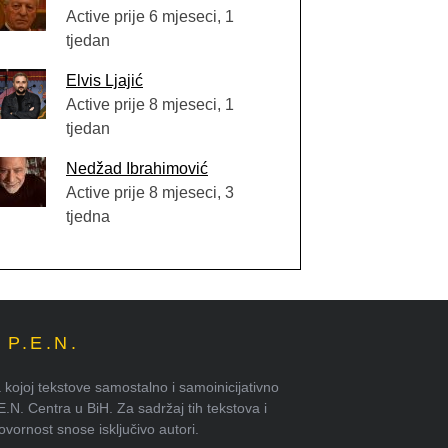
Active prije 6 mjeseci, 1
tjedan
Elvis Ljajić
Active prije 8 mjeseci, 1
tjedan
Nedžad Ibrahimović
Active prije 8 mjeseci, 3
tjedna
P.E.N.
kojoj tekstove samostalno i samoinicijativno
.E.N. Centra u BiH. Za sadržaj tih tekstova i
ornost snose isključivo autori.