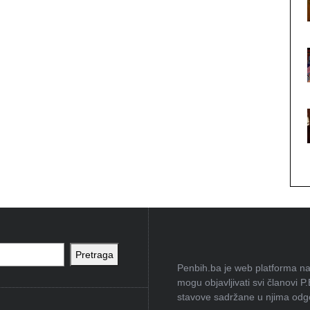
Pretraga
Penbih.ba je web platforma na 
mogu objavljivati svi članovi P
stavove sadržane u njima odgov