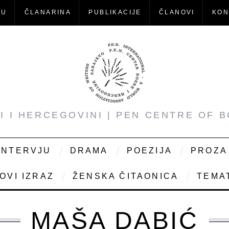
-U
ČLANARINA
PUBLIKACIJE
ČLANOVI
KON
NI I HERCEGOVINI | PEN CENTRE OF 
INTERVJU
DRAMA
POEZIJA
PROZA
OVI IZRAZ
ŽENSKA ČITAONICA
TEMAT
MAŠA DABIĆ