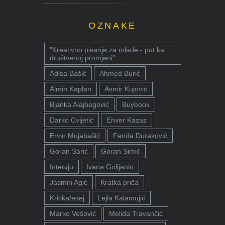
OZNAKE
"Kreativno pisanje za mlade - put ka
društvenoj promjeni"
Adisa Bašić
Ahmed Burić
Almin Kaplan
Asmir Kujović
Bjanka Alajbegović
Buybook
Darko Cvijetić
Enver Kazaz
Ervin Mujabašić
Ferida Duraković
Goran Sarić
Goran Simić
Intervju
Ivana Golijanin
Jasmin Agić
Kratka priča
Kritika/esej
Lejla Kalamujić
Marko Vešović
Melida Travančić