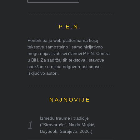
P.E.N.
Penbih.ba je web platforma na kojoj
tekstove samostalno i samoinicijativno
mogu objavljivati svi članovi P.E.N. Centra
u BiH. Za sadržaj tih tekstova i stavove
sadržane u njima odgovornost snose
isključivo autori.
NAJNOVIJE
Između traume i tradicije
(“Stravaruše”, Naida Mujkić,
Buybook, Sarajevo, 2026.)