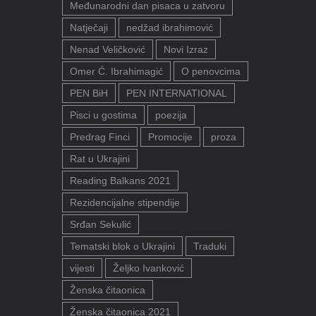
Međunarodni dan pisaca u zatvoru
Natječaji
nedžad ibrahimović
Nenad Veličković
Novi Izraz
Omer Ć. Ibrahimagić
O penovcima
PEN BiH
PEN INTERNATIONAL
Pisci u gostima
poezija
Predrag Finci
Promocije
proza
Rat u Ukrajini
Reading Balkans 2021
Rezidencijalne stipendije
Srđan Sekulić
Tematski blok o Ukrajini
Traduki
vijesti
Željko Ivanković
Ženska čitaonica
Ženska čitaonica 2021