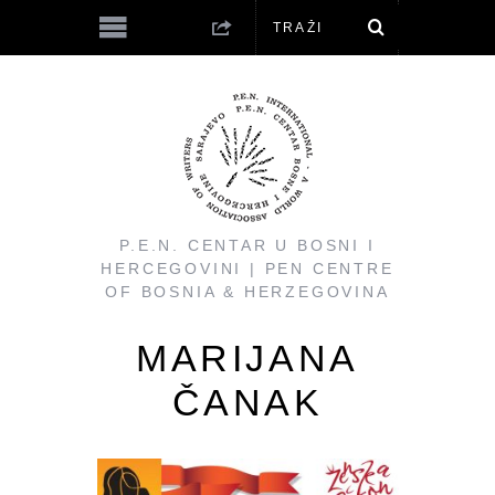
P.E.N. CENTAR U BOSNI I
HERCEGOVINI | PEN CENTRE
OF BOSNIA & HERZEGOVINA
MARIJANA
ČANAK