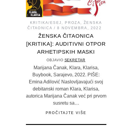
KRITIKA/ESEJ
,
PROZA
,
ŽENSKA
ČITAONICA
8 NOVEMBRA, 2022
ŽENSKA ČITAONICA
[KRITIKA]: AUDITIVNI OTPOR
ARHETIPSKIH MASKI
OBJAVIO
SEKRETAR
Marijana Čanak, Klara, Klarisa,
Buybook, Sarajevo, 2022. PIŠE:
Emina Adilović Naslovljavajući svoj
debitanski roman Klara, Klarisa,
autorica Marijana Čanak već pri prvom
susretu sa…
PROČITAJTE VIŠE