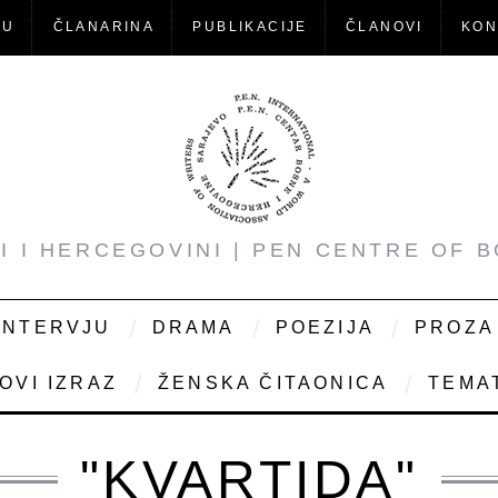
-U
ČLANARINA
PUBLIKACIJE
ČLANOVI
KON
NI I HERCEGOVINI | PEN CENTRE OF 
INTERVJU
DRAMA
POEZIJA
PROZA
OVI IZRAZ
ŽENSKA ČITAONICA
TEMAT
"KVARTIDA"