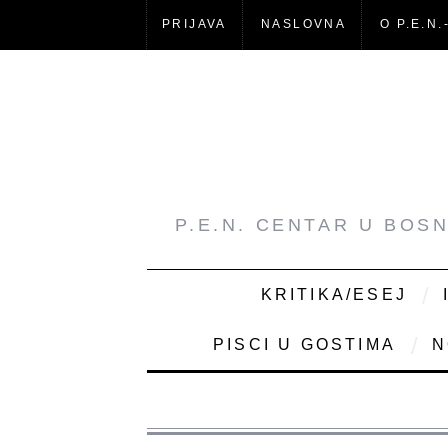
PRIJAVA
NASLOVNA
O P.E.N.
P.E.N. CENTAR U BOS
KRITIKA/ESEJ
PISCI U GOSTIMA
N