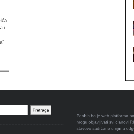
ića
a i
a“
Pretraga
Penbih.ba je web platforma na 
mogu objavljivati svi članovi P
stavove sadržane u njima odgov