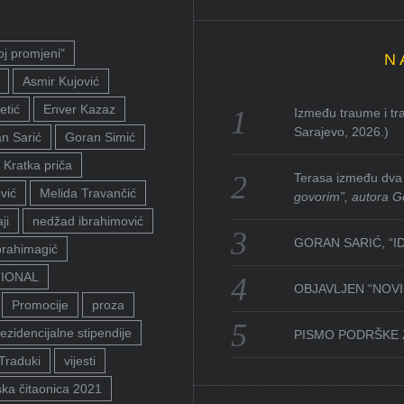
oj promjeni"
N
Asmir Kujović
etić
Enver Kazaz
Između traume i tra
Sarajevo, 2026.)
n Sarić
Goran Simić
Kratka priča
Terasa između dva 
vić
Melida Travančić
govorim”, autora G
ji
nedžad ibrahimović
GORAN SARIĆ, “I
brahimagić
TIONAL
OBJAVLJEN “NOVI 
Promocije
proza
ezidencijalne stipendije
PISMO PODRŠKE 
Traduki
vijesti
ka čitaonica 2021