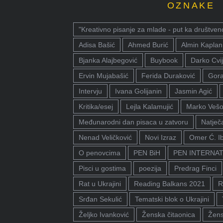
OZNAKE
"Kreativno pisanje za mlade - put ka društven
Adisa Bašić
Ahmed Burić
Almin Kaplan
Bjanka Alajbegović
Buybook
Darko Cvij
Ervin Mujabašić
Ferida Duraković
Gora
Intervju
Ivana Golijanin
Jasmin Agić
Kritika/esej
Lejla Kalamujić
Marko Vešo
Međunarodni dan pisaca u zatvoru
Natječa
Nenad Veličković
Novi Izraz
Omer Ć. I
O penovcima
PEN BiH
PEN INTERNA
Pisci u gostima
poezija
Predrag Finci
Rat u Ukrajini
Reading Balkans 2021
R
Srđan Sekulić
Tematski blok o Ukrajini
Željko Ivanković
Ženska čitaonica
Žens