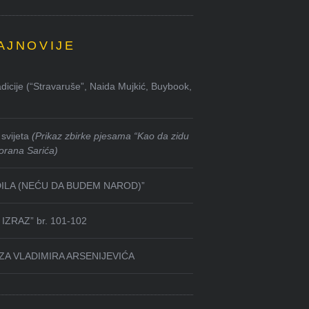
AJNOVIJE
dicije (“Stravaruše”, Naida Mujkić, Buybook,
svijeta
(Prikaz zbirke pjesama “Kao da zidu
orana Sarića)
DILA (NEĆU DA BUDEM NAROD)”
IZRAZ” br. 101-102
ZA VLADIMIRA ARSENIJEVIĆA