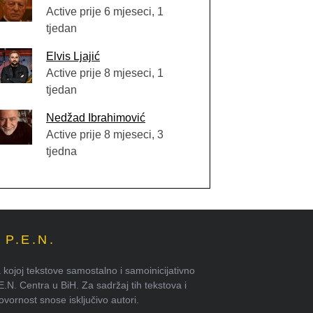
Active prije 6 mjeseci, 1
tjedan
Elvis Ljajić
Active prije 8 mjeseci, 1
tjedan
Nedžad Ibrahimović
Active prije 8 mjeseci, 3
tjedna
P.E.N.
kojoj tekstove samostalno i samoinicijativno
.E.N. Centra u BiH. Za sadržaj tih tekstova i
ornost snose isključivo autori.