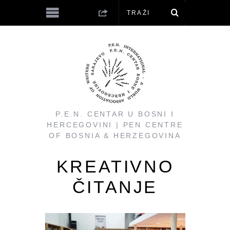
P.E.N. CENTAR U BOSNI I
HERCEGOVINI | PEN CENTRE
OF BOSNIA & HERZEGOVINA
KREATIVNO
ČITANJE