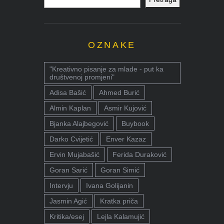
OZNAKE
"Kreativno pisanje za mlade - put ka
društvenoj promjeni"
Adisa Bašić
Ahmed Burić
Almin Kaplan
Asmir Kujović
Bjanka Alajbegović
Buybook
Darko Cvijetić
Enver Kazaz
Ervin Mujabašić
Ferida Duraković
Goran Sarić
Goran Simić
Intervju
Ivana Golijanin
Jasmin Agić
Kratka priča
Kritika/esej
Lejla Kalamujić