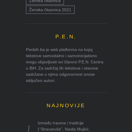
Ženska čitaonica
Ženska čitaonica 2021
P.E.N.
Penbih.ba je web platforma na kojoj
tekstove samostalno i samoinicijativno
mogu objavljivati svi članovi P.E.N. Centra
u BiH. Za sadržaj tih tekstova i stavove
sadržane u njima odgovornost snose
isključivo autori.
NAJNOVIJE
Između traume i tradicije
(“Stravaruše”, Naida Mujkić,