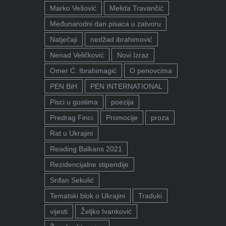
Marko Vešović
Melida Travančić
Međunarodni dan pisaca u zatvoru
Natječaji
nedžad ibrahimović
Nenad Veličković
Novi Izraz
Omer Ć. Ibrahimagić
O penovcima
PEN BiH
PEN INTERNATIONAL
Pisci u gostima
poezija
Predrag Finci
Promocije
proza
Rat u Ukrajini
Reading Balkans 2021
Rezidencijalne stipendije
Srđan Sekulić
Tematski blok o Ukrajini
Traduki
vijesti
Željko Ivanković