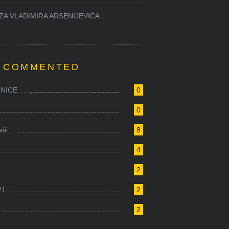
ZA VLADIMIRA ARSENIJEVIĆA
 COMMENTED
ICE ...
0
0
i...
8
4
.
2
1:...
2
2