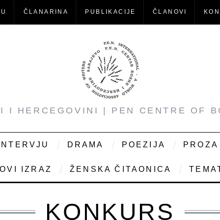
-U
ČLANARINA
PUBLIKACIJE
ČLANOVI
KON
NI I HERCEGOVINI | PEN CENTRE OF 
INTERVJU
DRAMA
POEZIJA
PROZA
OVI IZRAZ
ŽENSKA ČITAONICA
TEMAT
KONKURS