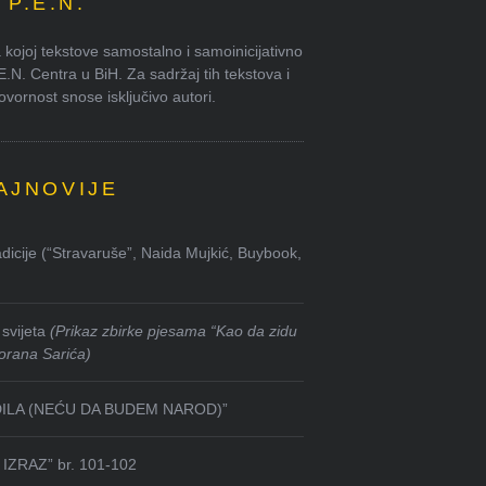
P.E.N.
kojoj tekstove samostalno i samoinicijativno
.E.N. Centra u BiH. Za sadržaj tih tekstova i
ornost snose isključivo autori.
AJNOVIJE
dicije (“Stravaruše”, Naida Mujkić, Buybook,
svijeta
(Prikaz zbirke pjesama “Kao da zidu
orana Sarića)
DILA (NEĆU DA BUDEM NAROD)”
IZRAZ” br. 101-102