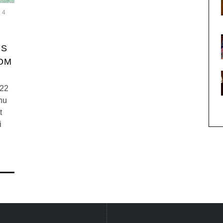
4
RS
ROM
022
nu
t
i