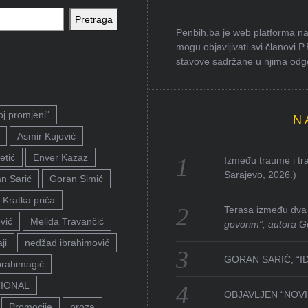
Pretraga
Penbih.ba je web platforma na 
mogu objavljivati svi članovi P
stavove sadržane u njima odgov
oj promjeni"
N
Asmir Kujović
etić
Enver Kazaz
Između traume i tra
Sarajevo, 2026.)
n Sarić
Goran Simić
Kratka priča
Terasa između dva 
vić
Melida Travančić
govorim”, autora G
ji
nedžad ibrahimović
GORAN SARIĆ, “I
brahimagić
TIONAL
OBJAVLJEN “NOVI 
Promocije
proza