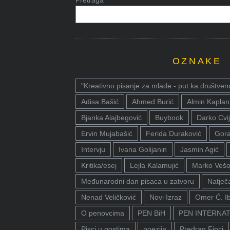
Pretraga
OZNAKE
"Kreativno pisanje za mlade - put ka društven
Adisa Bašić
Ahmed Burić
Almin Kaplan
Bjanka Alajbegović
Buybook
Darko Cvij
Ervin Mujabašić
Ferida Duraković
Gora
Intervju
Ivana Golijanin
Jasmin Agić
Kritika/esej
Lejla Kalamujić
Marko Vešo
Međunarodni dan pisaca u zatvoru
Natječa
Nenad Veličković
Novi Izraz
Omer Ć. I
O penovcima
PEN BiH
PEN INTERNA
Pisci u gostima
poezija
Predrag Finci