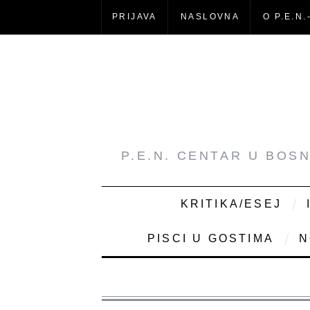
PRIJAVA
NASLOVNA
O P.E.N.
P.E.N. CENTAR U BOS
KRITIKA/ESEJ
PISCI U GOSTIMA
N