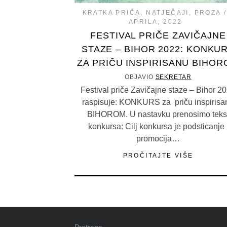
KRATKA PRIČA
,
NATJEČAJI
,
PROZA
APRILA, 2022
FESTIVAL PRIČE ZAVIČAJNE
STAZE – BIHOR 2022: KONKU
ZA PRIČU INSPIRISANU BIHO
OBJAVIO
SEKRETAR
Festival priče Zavičajne staze – Bihor 2
raspisuje: KONKURS za priču inspirisa
BIHOROM. U nastavku prenosimo teks
konkursa: Cilj konkursa je podsticanje 
promocija…
PROČITAJTE VIŠE