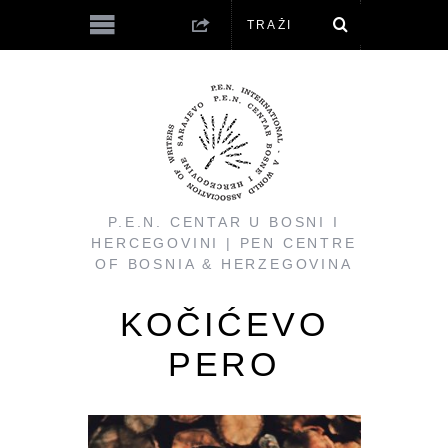
P.E.N. CENTAR U BOSNI I
HERCEGOVINI | PEN CENTRE
OF BOSNIA & HERZEGOVINA
KOČIĆEVO
PERO