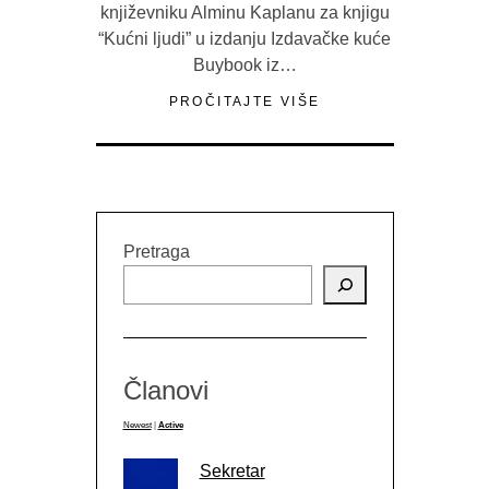
književniku Alminu Kaplanu za knjigu
“Kućni ljudi” u izdanju Izdavačke kuće
Buybook iz…
PROČITAJTE VIŠE
Pretraga
Članovi
Newest
|
Active
Sekretar