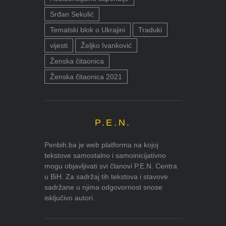
Srđan Sekulić
Tematski blok o Ukrajini
Traduki
vijesti
Željko Ivanković
Ženska čitaonica
Ženska čitaonica 2021
P.E.N.
Penbih.ba je web platforma na kojoj
tekstove samostalno i samoinicijativno
mogu objavljivati svi članovi P.E.N. Centra
u BiH. Za sadržaj tih tekstova i stavove
sadržane u njima odgovornost snose
isključivo autori.