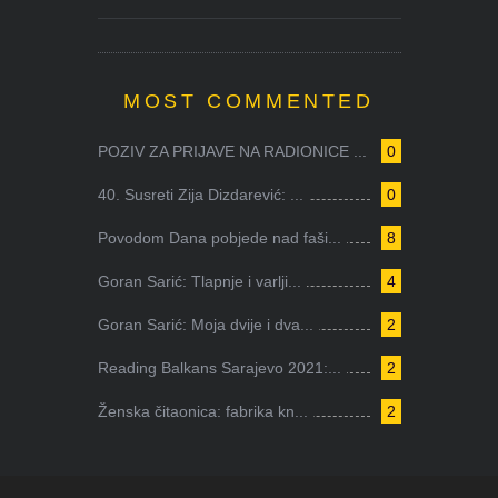
MOST COMMENTED
POZIV ZA PRIJAVE NA RADIONICE ...
0
40. Susreti Zija Dizdarević: ...
0
Povodom Dana pobjede nad faši...
8
Goran Sarić: Tlapnje i varlji...
4
Goran Sarić: Moja dvije i dva...
2
Reading Balkans Sarajevo 2021:...
2
Ženska čitaonica: fabrika kn...
2