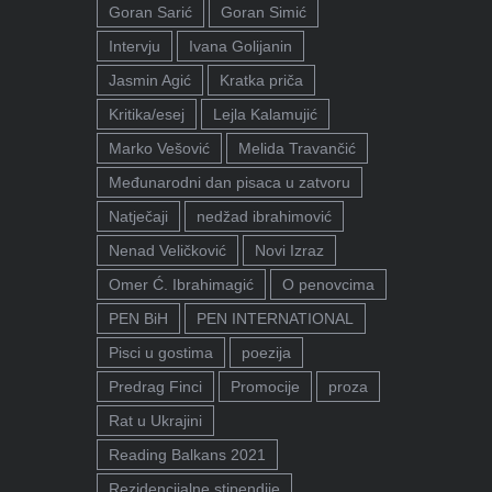
Goran Sarić
Goran Simić
Intervju
Ivana Golijanin
Jasmin Agić
Kratka priča
Kritika/esej
Lejla Kalamujić
Marko Vešović
Melida Travančić
Međunarodni dan pisaca u zatvoru
Natječaji
nedžad ibrahimović
Nenad Veličković
Novi Izraz
Omer Ć. Ibrahimagić
O penovcima
PEN BiH
PEN INTERNATIONAL
Pisci u gostima
poezija
Predrag Finci
Promocije
proza
Rat u Ukrajini
Reading Balkans 2021
Rezidencijalne stipendije