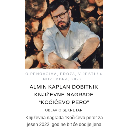
O PENOVCIMA
,
PROZA
,
VIJESTI
4
NOVEMBRA, 2022
ALMIN KAPLAN DOBITNIK
KNJIŽEVNE NAGRADE
“KOČIĆEVO PERO”
OBJAVIO
SEKRETAR
Književna nagrada “Kočićevo pero” za
jesen 2022. godine bit će dodijeljena