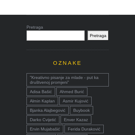
Pretraga
Pretraga
OZNAKE
"Kreativno pisanje za mlade - put ka
društvenoj promjeni"
Adisa Bašić
Ahmed Burić
Almin Kaplan
Asmir Kujović
Bjanka Alajbegović
Buybook
Darko Cvijetić
Enver Kazaz
Ervin Mujabašić
Ferida Duraković