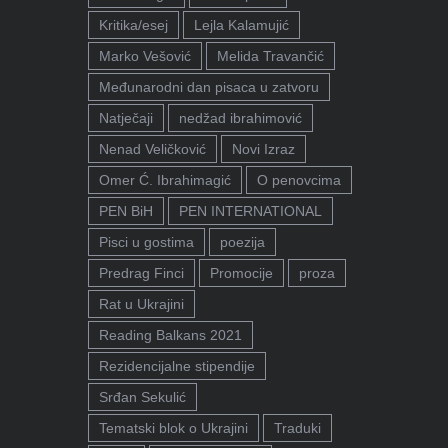
Kritika/esej
Lejla Kalamujić
Marko Vešović
Melida Travančić
Međunarodni dan pisaca u zatvoru
Natječaji
nedžad ibrahimović
Nenad Veličković
Novi Izraz
Omer Ć. Ibrahimagić
O penovcima
PEN BiH
PEN INTERNATIONAL
Pisci u gostima
poezija
Predrag Finci
Promocije
proza
Rat u Ukrajini
Reading Balkans 2021
Rezidencijalne stipendije
Srđan Sekulić
Tematski blok o Ukrajini
Traduki