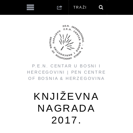
P.E.N. CENTAR U BOSNI I
HERCEGOVINI | PEN CENTRE
OF BOSNIA & HERZEGOVINA
KNJIŽEVNA
NAGRADA
2017.