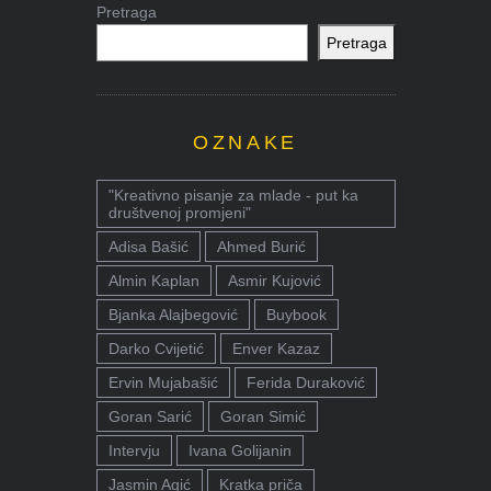
Pretraga
Pretraga
OZNAKE
"Kreativno pisanje za mlade - put ka
društvenoj promjeni"
Adisa Bašić
Ahmed Burić
Almin Kaplan
Asmir Kujović
Bjanka Alajbegović
Buybook
Darko Cvijetić
Enver Kazaz
Ervin Mujabašić
Ferida Duraković
Goran Sarić
Goran Simić
Intervju
Ivana Golijanin
Jasmin Agić
Kratka priča