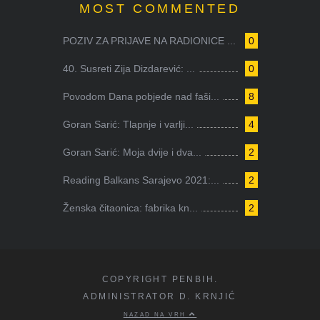
MOST COMMENTED
POZIV ZA PRIJAVE NA RADIONICE ...
0
40. Susreti Zija Dizdarević: ...
0
Povodom Dana pobjede nad faši...
8
Goran Sarić: Tlapnje i varlji...
4
Goran Sarić: Moja dvije i dva...
2
Reading Balkans Sarajevo 2021:...
2
Ženska čitaonica: fabrika kn...
2
COPYRIGHT PENBIH.
ADMINISTRATOR D. KRNJIĆ
NAZAD NA VRH