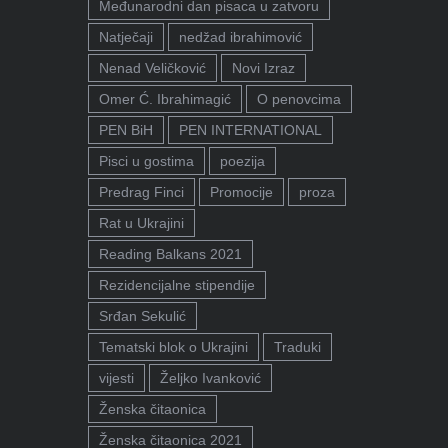
Međunarodni dan pisaca u zatvoru
Natječaji
nedžad ibrahimović
Nenad Veličković
Novi Izraz
Omer Ć. Ibrahimagić
O penovcima
PEN BiH
PEN INTERNATIONAL
Pisci u gostima
poezija
Predrag Finci
Promocije
proza
Rat u Ukrajini
Reading Balkans 2021
Rezidencijalne stipendije
Srđan Sekulić
Tematski blok o Ukrajini
Traduki
vijesti
Željko Ivanković
Ženska čitaonica
Ženska čitaonica 2021