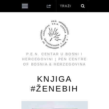
P.E.N. CENTAR U BOSNI I
HERCEGOVINI | PEN CENTRE
OF BOSNIA & HERZEGOVINA
KNJIGA
#ŽENEBIH