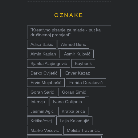
OZNAKE
"Kreativno pisanje za mlade - put ka
društvenoj promjeni"
Adisa Bašić
Ahmed Burić
Almin Kaplan
Asmir Kujović
Bjanka Alajbegović
Buybook
Darko Cvijetić
Enver Kazaz
Ervin Mujabašić
Ferida Duraković
Goran Sarić
Goran Simić
Intervju
Ivana Golijanin
Jasmin Agić
Kratka priča
Kritika/esej
Lejla Kalamujić
Marko Vešović
Melida Travančić