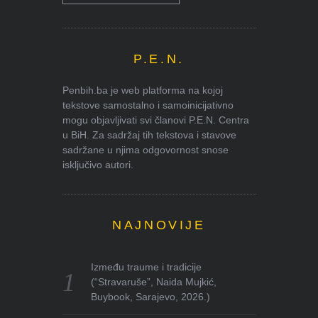
P.E.N.
Penbih.ba je web platforma na kojoj
tekstove samostalno i samoinicijativno
mogu objavljivati svi članovi P.E.N. Centra
u BiH. Za sadržaj tih tekstova i stavove
sadržane u njima odgovornost snose
isključivo autori.
NAJNOVIJE
Između traume i tradicije
(“Stravaruše”, Naida Mujkić,
Buybook, Sarajevo, 2026.)