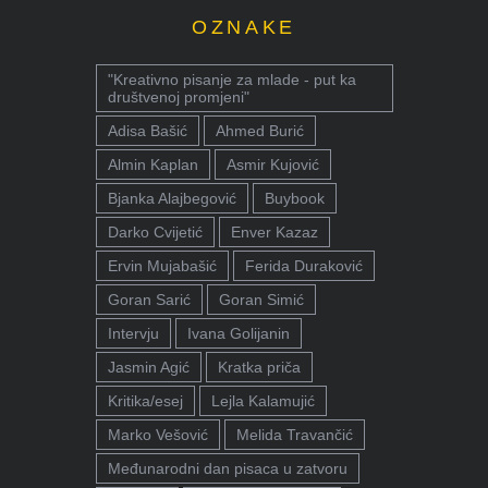
OZNAKE
"Kreativno pisanje za mlade - put ka
društvenoj promjeni"
Adisa Bašić
Ahmed Burić
Almin Kaplan
Asmir Kujović
Bjanka Alajbegović
Buybook
Darko Cvijetić
Enver Kazaz
Ervin Mujabašić
Ferida Duraković
Goran Sarić
Goran Simić
Intervju
Ivana Golijanin
Jasmin Agić
Kratka priča
Kritika/esej
Lejla Kalamujić
Marko Vešović
Melida Travančić
Međunarodni dan pisaca u zatvoru