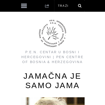
P.E.N. CENTAR U BOSNI I
HERCEGOVINI | PEN CENTRE
OF BOSNIA & HERZEGOVINA
JAMAČNA JE
SAMO JAMA