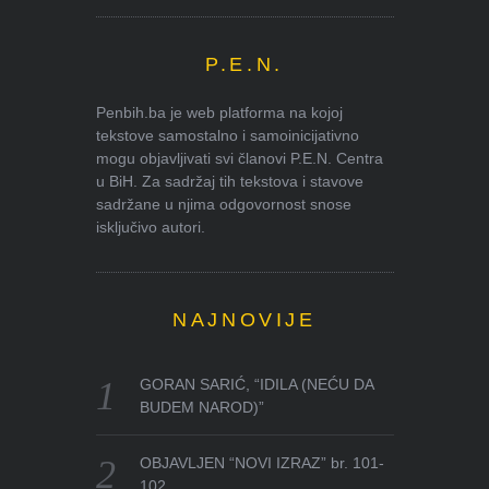
P.E.N.
Penbih.ba je web platforma na kojoj
tekstove samostalno i samoinicijativno
mogu objavljivati svi članovi P.E.N. Centra
u BiH. Za sadržaj tih tekstova i stavove
sadržane u njima odgovornost snose
isključivo autori.
NAJNOVIJE
GORAN SARIĆ, “IDILA (NEĆU DA
BUDEM NAROD)”
OBJAVLJEN “NOVI IZRAZ” br. 101-
102