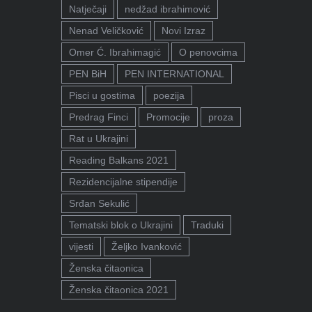
Natječaji
nedžad ibrahimović
Nenad Veličković
Novi Izraz
Omer Ć. Ibrahimagić
O penovcima
PEN BiH
PEN INTERNATIONAL
Pisci u gostima
poezija
Predrag Finci
Promocije
proza
Rat u Ukrajini
Reading Balkans 2021
Rezidencijalne stipendije
Srđan Sekulić
Tematski blok o Ukrajini
Traduki
vijesti
Željko Ivanković
Ženska čitaonica
Ženska čitaonica 2021