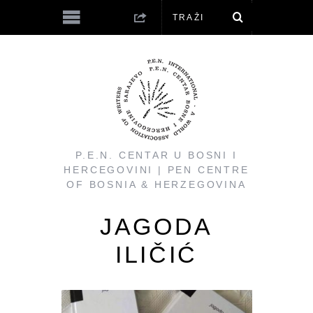
P.E.N. CENTAR U BOSNI I
HERCEGOVINI | PEN CENTRE
OF BOSNIA & HERZEGOVINA
JAGODA
ILIČIĆ