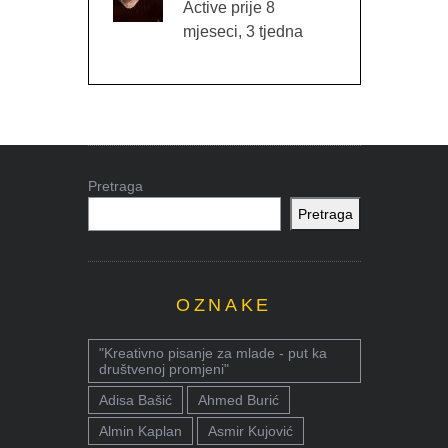
Active prije 8
mjeseci, 3 tjedna
Pretraga
Pretraga
OZNAKE
"Kreativno pisanje za mlade - put ka
društvenoj promjeni"
Adisa Bašić
Ahmed Burić
Almin Kaplan
Asmir Kujović