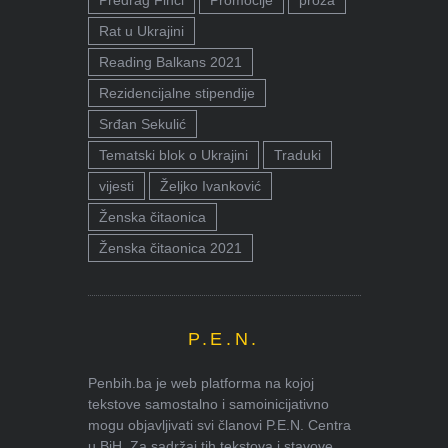
Rat u Ukrajini
Reading Balkans 2021
Rezidencijalne stipendije
Srđan Sekulić
Tematski blok o Ukrajini
Traduki
vijesti
Željko Ivanković
Ženska čitaonica
Ženska čitaonica 2021
P.E.N.
Penbih.ba je web platforma na kojoj
tekstove samostalno i samoinicijativno
mogu objavljivati svi članovi P.E.N. Centra
u BiH. Za sadržaj tih tekstova i stavove