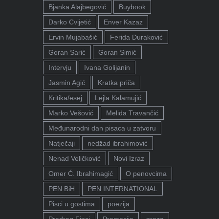
Bjanka Alajbegović
Buybook
Darko Cvijetić
Enver Kazaz
Ervin Mujabašić
Ferida Duraković
Goran Sarić
Goran Simić
Intervju
Ivana Golijanin
Jasmin Agić
Kratka priča
Kritika/esej
Lejla Kalamujić
Marko Vešović
Melida Travančić
Međunarodni dan pisaca u zatvoru
Natječaji
nedžad ibrahimović
Nenad Veličković
Novi Izraz
Omer Ć. Ibrahimagić
O penovcima
PEN BiH
PEN INTERNATIONAL
Pisci u gostima
poezija
Predrag Finci
Promocije
proza