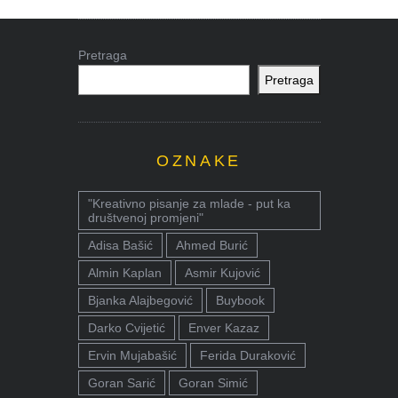
Pretraga
Pretraga
OZNAKE
"Kreativno pisanje za mlade - put ka
društvenoj promjeni"
Adisa Bašić
Ahmed Burić
Almin Kaplan
Asmir Kujović
Bjanka Alajbegović
Buybook
Darko Cvijetić
Enver Kazaz
Ervin Mujabašić
Ferida Duraković
Goran Sarić
Goran Simić