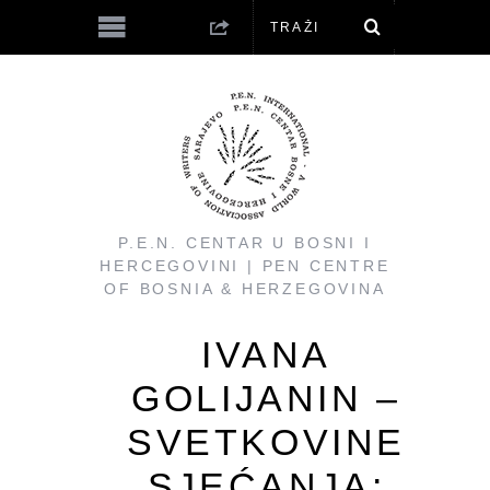
P.E.N. CENTAR U BOSNI I
HERCEGOVINI | PEN CENTRE
OF BOSNIA & HERZEGOVINA
IVANA
GOLIJANIN –
SVETKOVINE
SJEĆANJA: