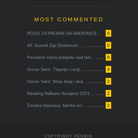
MOST COMMENTED
POZIV ZA PRIJAVE NA RADIONICE ...
0
40. Susreti Zija Dizdarević: ...
0
Povodom Dana pobjede nad faši...
8
Goran Sarić: Tlapnje i varlji...
4
Goran Sarić: Moja dvije i dva...
2
Reading Balkans Sarajevo 2021:...
2
Ženska čitaonica: fabrika kn...
2
COPYRIGHT PENBIH.