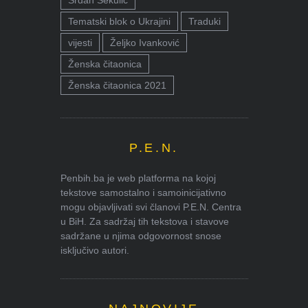
Srđan Sekulić
Tematski blok o Ukrajini
Traduki
vijesti
Željko Ivanković
Ženska čitaonica
Ženska čitaonica 2021
P.E.N.
Penbih.ba je web platforma na kojoj
tekstove samostalno i samoinicijativno
mogu objavljivati svi članovi P.E.N. Centra
u BiH. Za sadržaj tih tekstova i stavove
sadržane u njima odgovornost snose
isključivo autori.