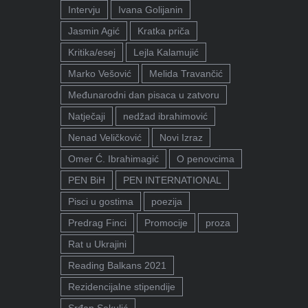
Intervju
Ivana Golijanin
Jasmin Agić
Kratka priča
Kritika/esej
Lejla Kalamujić
Marko Vešović
Melida Travančić
Međunarodni dan pisaca u zatvoru
Natječaji
nedžad ibrahimović
Nenad Veličković
Novi Izraz
Omer Ć. Ibrahimagić
O penovcima
PEN BiH
PEN INTERNATIONAL
Pisci u gostima
poezija
Predrag Finci
Promocije
proza
Rat u Ukrajini
Reading Balkans 2021
Rezidencijalne stipendije