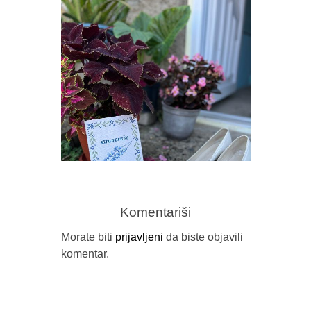
Komentariši
Morate biti
prijavljeni
da biste objavili
komentar.
TERASA 
IZMEĐU TRAUME I TRADICIJE
(PRIKAZ 
(“STRAVARUŠE”, NAIDA MUJKIĆ,
DA ZID
BUYBOOK, SARAJEVO, 2026.)
GO