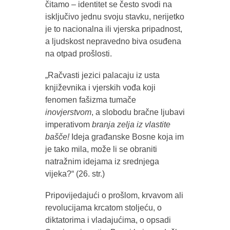
čitamo – identitet se često svodi na
isključivo jednu svoju stavku, nerijetko
je to nacionalna ili vjerska pripadnost,
a ljudskost nepravedno biva osuđena
na otpad prošlosti.
„Račvasti jezici palacaju iz usta
književnika i vjerskih vođa koji
fenomen fašizma tumače
inovjerstvom
, a slobodu bračne ljubavi
imperativom
branja zelja iz vlastite
bašče!
Ideja građanske Bosne koja im
je tako mila, može li se obraniti
natražnim idejama iz srednjega
vijeka?“ (26. str.)
Pripovijedajući o prošlom, krvavom ali
revolucijama krcatom stoljeću, o
diktatorima i vladajućima, o opsadi