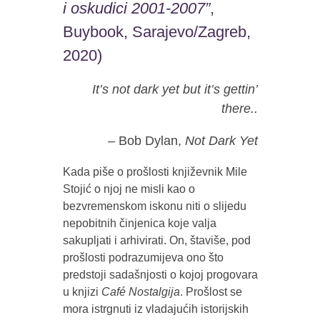
i oskudici 2001-2007”
,
Buybook, Sarajevo/Zagreb,
2020)
It’s not dark yet but it’s gettin’
there..
– Bob Dylan,
Not Dark Yet
Kada piše o prošlosti književnik Mile
Stojić o njoj ne misli kao o
bezvremenskom iskonu niti o slijedu
nepobitnih činjenica koje valja
sakupljati i arhivirati. On, štaviše, pod
prošlosti podrazumijeva ono što
predstoji sadašnjosti o kojoj progovara
u knjizi
Café Nostalgija
. Prošlost se
mora istrgnuti iz vladajućih istorijskih