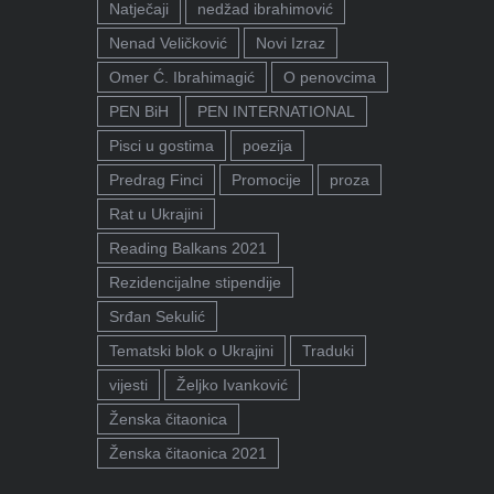
Natječaji
nedžad ibrahimović
Nenad Veličković
Novi Izraz
Omer Ć. Ibrahimagić
O penovcima
PEN BiH
PEN INTERNATIONAL
Pisci u gostima
poezija
Predrag Finci
Promocije
proza
Rat u Ukrajini
Reading Balkans 2021
Rezidencijalne stipendije
Srđan Sekulić
Tematski blok o Ukrajini
Traduki
vijesti
Željko Ivanković
Ženska čitaonica
Ženska čitaonica 2021