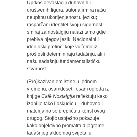
Uprkos devastaciji duhovnih i
društvenih figura, autor afirmira našu
neupitnu ukorijenjenost u jeziku;
rasparčani identitet svoju sigurnost i
smiraj za nostalgiju nalazi tamo gdje
prebiva njegov jezik. Nacionalni i
ideološki pretinci koje vučemo iz
prošlosti determiniraju tadašnju, ali i
našu sadašnju fundamentalističku
stvarnost.
(Pro)kazivanjem istine u jednom
vremenu, osamdeset i osam ogleda iz
knjige
Café Nostalgija
reflektuju kako
izobilje tako i oskudicu – duhovno i
materijalno se prepliću u korist ovog
drugog. Stojić uspješno pokazuje
kako objektivno promatra dijagrame
tadašnjeg aktuelnog svijeta: u