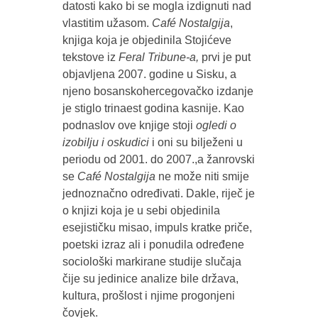
datosti kako bi se mogla izdignuti nad
vlastitim užasom.
Café Nostalgija
,
knjiga koja je objedinila Stojićeve
tekstove iz
Feral Tribune-a,
prvi je put
objavljena 2007. godine u Sisku, a
njeno bosanskohercegovačko izdanje
je stiglo trinaest godina kasnije. Kao
podnaslov ove knjige stoji
ogledi o
izobilju i oskudici
i oni su bilježeni u
periodu od 2001. do 2007.,a žanrovski
se
Café Nostalgija
ne može niti smije
jednoznačno određivati. Dakle, riječ je
o knjizi koja je u sebi objedinila
esejističku misao, impuls kratke priče,
poetski izraz ali i ponudila određene
sociološki markirane studije slučaja
čije su jedinice analize bile država,
kultura, prošlost i njime progonjeni
čovjek.