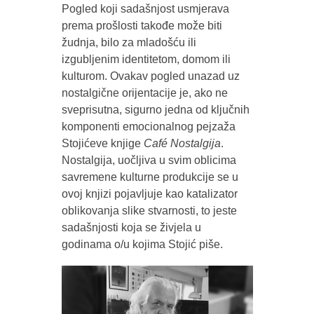
Pogled koji sadašnjost usmjerava
prema prošlosti takođe može biti
žudnja, bilo za mladošću ili
izgubljenim identitetom, domom ili
kulturom. Ovakav pogled unazad uz
nostalgične orijentacije je, ako ne
sveprisutna, sigurno jedna od ključnih
komponenti emocionalnog pejzaža
Stojićeve knjige
Café Nostalgija
.
Nostalgija, uočljiva u svim oblicima
savremene kulturne produkcije se u
ovoj knjizi pojavljuje kao katalizator
oblikovanja slike stvarnosti, to jeste
sadašnjosti koja se živjela u
godinama o/u kojima Stojić piše.