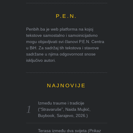
P.E.N.
Penbih.ba je web platforma na kojoj
tekstove samostalno i samoinicijativno
mogu objavljivati svi članovi P.E.N. Centra
u BiH. Za sadržaj tih tekstova i stavove
sadržane u njima odgovornost snose
isključivo autori.
NAJNOVIJE
Između traume i tradicije
(“Stravaruše”, Naida Mujkić,
Buybook, Sarajevo, 2026.)
Terasa između dva svijeta
(Prikaz