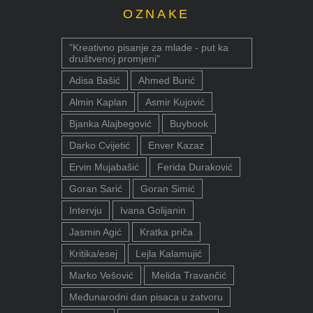
OZNAKE
"Kreativno pisanje za mlade - put ka
društvenoj promjeni"
Adisa Bašić
Ahmed Burić
Almin Kaplan
Asmir Kujović
Bjanka Alajbegović
Buybook
Darko Cvijetić
Enver Kazaz
Ervin Mujabašić
Ferida Duraković
Goran Sarić
Goran Simić
Intervju
Ivana Golijanin
Jasmin Agić
Kratka priča
Kritika/esej
Lejla Kalamujić
Marko Vešović
Melida Travančić
Međunarodni dan pisaca u zatvoru