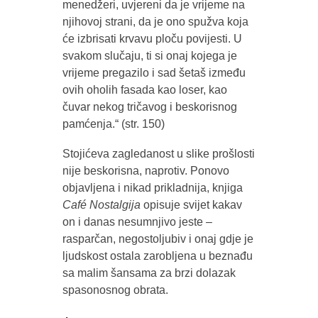
menedžeri, uvjereni da je vrijeme na
njihovoj strani, da je ono spužva koja
će izbrisati krvavu ploču povijesti. U
svakom slučaju, ti si onaj kojega je
vrijeme pregazilo i sad šetaš između
ovih oholih fasada kao loser, kao
čuvar nekog tričavog i beskorisnog
pamćenja.“ (str. 150)
Stojićeva zagledanost u slike prošlosti
nije beskorisna, naprotiv. Ponovo
objavljena i nikad prikladnija, knjiga
Café Nostalgija
opisuje svijet kakav
on i danas nesumnjivo jeste –
rasparčan, negostoljubiv i onaj gdje je
ljudskost ostala zarobljena u beznađu
sa malim šansama za brzi dolazak
spasonosnog obrata.