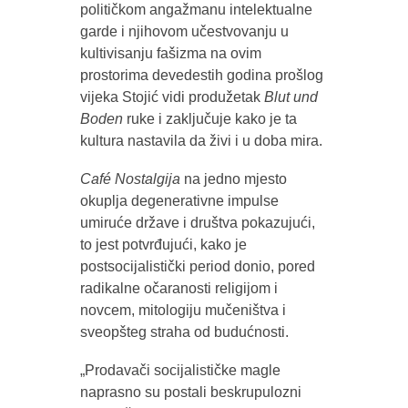
političkom angažmanu intelektualne
garde i njihovom učestvovanju u
kultivisanju fašizma na ovim
prostorima devedestih godina prošlog
vijeka Stojić vidi produžetak
Blut und
Boden
ruke i zaključuje kako je ta
kultura nastavila da živi i u doba mira.
Café Nostalgija
na jedno mjesto
okuplja degenerativne impulse
umiruće države i društva pokazujući,
to jest potvrđujući, kako je
postsocijalistički period donio, pored
radikalne očaranosti religijom i
novcem, mitologiju mučeništva i
sveopšteg straha od budućnosti.
„Prodavači socijalističke magle
naprasno su postali beskrupulozni