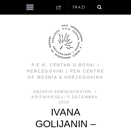
P.E.N. CENTAR U BOSNI I
HERCEGOVINI | PEN CENTRE
OF BOSNIA & HERZEGOVINA
OBJAVIO
ADMINISTRATOR
KRITIKA/ESEJ
5 DECEMBRA,
2020
IVANA
GOLIJANIN –