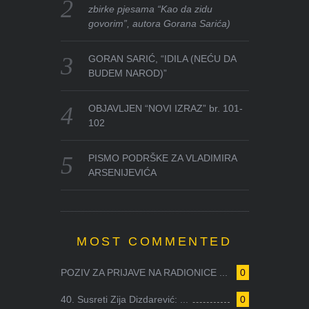
zbirke pjesama “Kao da zidu
govorim”, autora Gorana Sarića)
GORAN SARIĆ, “IDILA (NEĆU DA
BUDEM NAROD)”
OBJAVLJEN “NOVI IZRAZ” br. 101-
102
PISMO PODRŠKE ZA VLADIMIRA
ARSENIJEVIĆA
MOST COMMENTED
POZIV ZA PRIJAVE NA RADIONICE ...
0
40. Susreti Zija Dizdarević: ...
0