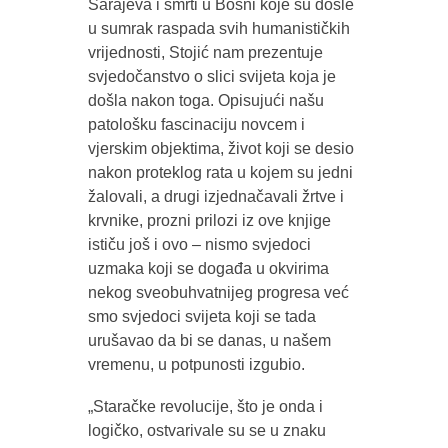
Sarajeva i smrti u Bosni koje su došle
u sumrak raspada svih humanističkih
vrijednosti, Stojić nam prezentuje
svjedočanstvo o slici svijeta koja je
došla nakon toga. Opisujući našu
patološku fascinaciju novcem i
vjerskim objektima, život koji se desio
nakon proteklog rata u kojem su jedni
žalovali, a drugi izjednačavali žrtve i
krvnike, prozni prilozi iz ove knjige
ističu još i ovo – nismo svjedoci
uzmaka koji se događa u okvirima
nekog sveobuhvatnijeg progresa već
smo svjedoci svijeta koji se tada
urušavao da bi se danas, u našem
vremenu, u potpunosti izgubio.
„Staračke revolucije, što je onda i
logičko, ostvarivale su se u znaku