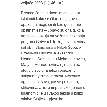
veljače 2003.]“ (146. str.)
Premda će na jednom mjestu autor
istaknuti kako se čitaocu njegova
opažanja mogu činiti kao gomilanje
opštih mjesta – upravo su ona ta koja
najbolje ukazuju na važnost priznanja
progona i žrtve u bilo kojim vremenima
sukoba. Stojić piše o Nikoli Šopu, o
Czesławu Miłoszu, Aleksandru
Hemonu, Semezdinu Mehmedinoviću,
Marylin Monroe, svima njima dajući
ulogu u svojoj analizi i opažanju
simptoma
post
-stvarnosti. Nekoliko
ogleda završava, posve prikladno,
stihovima, a lirski impuls ukorijenjen u
finalnom dijelu svakog teksta u knjizi
otkriva Stojića – pjesnika.