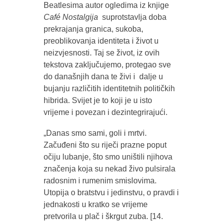
Beatlesima autor ogledima iz knjige
Café Nostalgija
suprotstavlja doba
prekrajanja granica, sukoba,
preoblikovanja identiteta i život u
neizvjesnosti. Taj se život, iz ovih
tekstova zaključujemo, protegao sve
do današnjih dana te živi i dalje u
bujanju različitih identitetnih političkih
hibrida. Svijet je to koji je u isto
vrijeme i povezan i dezintegrirajući.
„Danas smo sami, goli i mrtvi.
Začuđeni što su riječi prazne poput
očiju lubanje, što smo uništili njihova
značenja koja su nekad živo pulsirala
radosnim i rumenim smislovima.
Utopija o bratstvu i jedinstvu, o pravdi i
jednakosti u kratko se vrijeme
pretvorila u plač i škrgut zuba. [14.