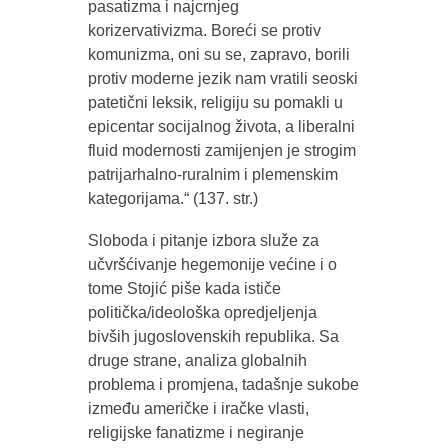
pasatizma i najcrnjeg
korizervativizma. Boreći se protiv
komunizma, oni su se, zapravo, borili
protiv moderne jezik nam vratili seoski
patetični leksik, religiju su pomakli u
epicentar socijalnog života, a liberalni
fluid modernosti zamijenjen je strogim
patrijarhalno-ruralnim i plemenskim
kategorijama.“ (137. str.)
Sloboda i pitanje izbora služe za
učvršćivanje hegemonije većine i o
tome Stojić piše kada ističe
politička/ideološka opredjeljenja
bivših jugoslovenskih republika. Sa
druge strane, analiza globalnih
problema i promjena, tadašnje sukobe
između američke i iračke vlasti,
religijske fanatizme i negiranje