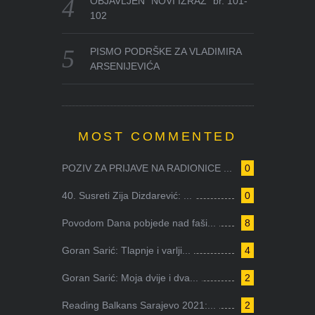
OBJAVLJEN “NOVI IZRAZ” br. 101-
102
PISMO PODRŠKE ZA VLADIMIRA
ARSENIJEVIĆA
MOST COMMENTED
POZIV ZA PRIJAVE NA RADIONICE ...
0
40. Susreti Zija Dizdarević: ...
0
Povodom Dana pobjede nad faši...
8
Goran Sarić: Tlapnje i varlji...
4
Goran Sarić: Moja dvije i dva...
2
Reading Balkans Sarajevo 2021:...
2