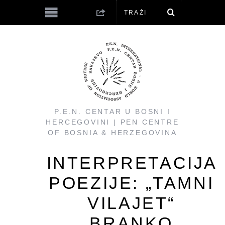
P.E.N. CENTAR U BOSNI I
HERCEGOVINI | PEN CENTRE
OF BOSNIA & HERZEGOVINA
INTERPRETACIJA
POEZIJE: „TAMNI
VILAJET“
BRANKO