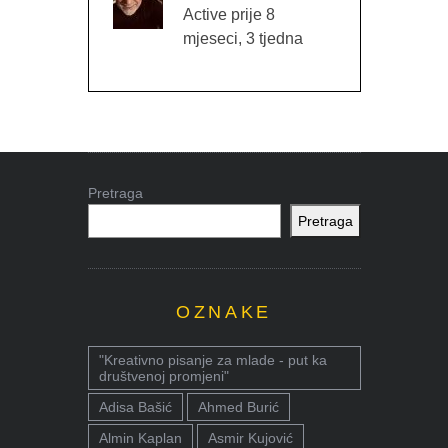
Active prije 8
mjeseci, 3 tjedna
Pretraga
Pretraga
OZNAKE
"Kreativno pisanje za mlade - put ka
društvenoj promjeni"
Adisa Bašić
Ahmed Burić
Almin Kaplan
Asmir Kujović