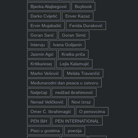
Bjanka Alajbegović
Buybook
Darko Cvijetić
Enver Kazaz
Ervin Mujabašić
Ferida Duraković
Goran Sarić
Goran Simić
Intervju
Ivana Golijanin
Jasmin Agić
Kratka priča
Kritika/esej
Lejla Kalamujić
Marko Vešović
Melida Travančić
Međunarodni dan pisaca u zatvoru
Natječaji
nedžad ibrahimović
Nenad Veličković
Novi Izraz
Omer Ć. Ibrahimagić
O penovcima
PEN BiH
PEN INTERNATIONAL
Pisci u gostima
poezija