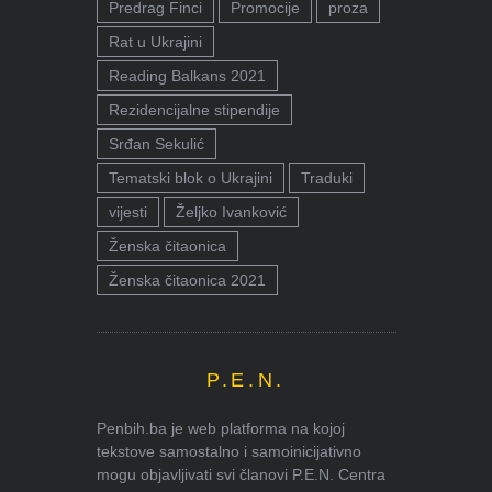
Predrag Finci
Promocije
proza
Rat u Ukrajini
Reading Balkans 2021
Rezidencijalne stipendije
Srđan Sekulić
Tematski blok o Ukrajini
Traduki
vijesti
Željko Ivanković
Ženska čitaonica
Ženska čitaonica 2021
P.E.N.
Penbih.ba je web platforma na kojoj
tekstove samostalno i samoinicijativno
mogu objavljivati svi članovi P.E.N. Centra