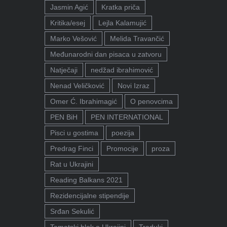
Jasmin Agić
Kratka priča
Kritika/esej
Lejla Kalamujić
Marko Vešović
Melida Travančić
Međunarodni dan pisaca u zatvoru
Natječaji
nedžad ibrahimović
Nenad Veličković
Novi Izraz
Omer Ć. Ibrahimagić
O penovcima
PEN BiH
PEN INTERNATIONAL
Pisci u gostima
poezija
Predrag Finci
Promocije
proza
Rat u Ukrajini
Reading Balkans 2021
Rezidencijalne stipendije
Srđan Sekulić
Tematski blok o Ukrajini
Traduki