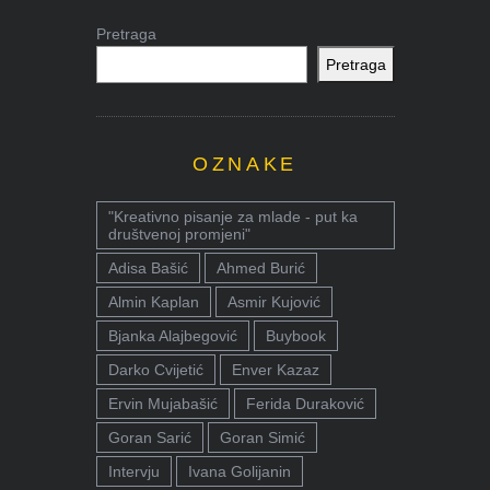
Pretraga
Pretraga
OZNAKE
"Kreativno pisanje za mlade - put ka
društvenoj promjeni"
Adisa Bašić
Ahmed Burić
Almin Kaplan
Asmir Kujović
Bjanka Alajbegović
Buybook
Darko Cvijetić
Enver Kazaz
Ervin Mujabašić
Ferida Duraković
Goran Sarić
Goran Simić
Intervju
Ivana Golijanin