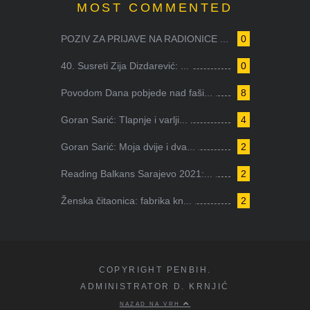
MOST COMMENTED
POZIV ZA PRIJAVE NA RADIONICE ...
0
40. Susreti Zija Dizdarević: ...
0
Povodom Dana pobjede nad faši...
8
Goran Sarić: Tlapnje i varlji...
4
Goran Sarić: Moja dvije i dva...
2
Reading Balkans Sarajevo 2021:...
2
Ženska čitaonica: fabrika kn...
2
COPYRIGHT PENBIH.
ADMINISTRATOR D. KRNJIĆ
NAZAD NA VRH