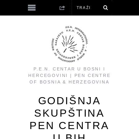
P.E.N. CENTAR U BOSNI I
HERCEGOVINI | PEN CENTRE
OF BOSNIA & HERZEGOVINA
GODIŠNJA
SKUPŠTINA
PEN CENTRA
U BIH