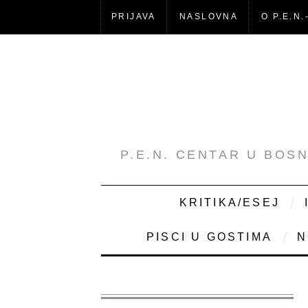
PRIJAVA
NASLOVNA
O P.E.N.
P.E.N. CENTAR U BOS
KRITIKA/ESEJ
PISCI U GOSTIMA
N