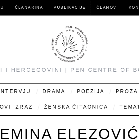
-U
ČLANARINA
PUBLIKACIJE
ČLANOVI
KON
NI I HERCEGOVINI | PEN CENTRE OF 
INTERVJU
DRAMA
POEZIJA
PROZA
OVI IZRAZ
ŽENSKA ČITAONICA
TEMAT
EMINA ELEZOVI