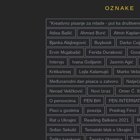
OZNAKE
"Kreativno pisanje za mlade - put ka društven
Adisa Bašić
Ahmed Burić
Almin Kaplan
Bjanka Alajbegović
Buybook
Darko Cvij
Ervin Mujabašić
Ferida Duraković
Gora
Intervju
Ivana Golijanin
Jasmin Agić
Kritika/esej
Lejla Kalamujić
Marko Vešo
Međunarodni dan pisaca u zatvoru
Natječa
Nenad Veličković
Novi Izraz
Omer Ć. I
O penovcima
PEN BiH
PEN INTERNA
Pisci u gostima
poezija
Predrag Finci
Rat u Ukrajini
Reading Balkans 2021
R
Srđan Sekulić
Tematski blok o Ukrajini
Željko Ivanković
Ženska čitaonica
Žens