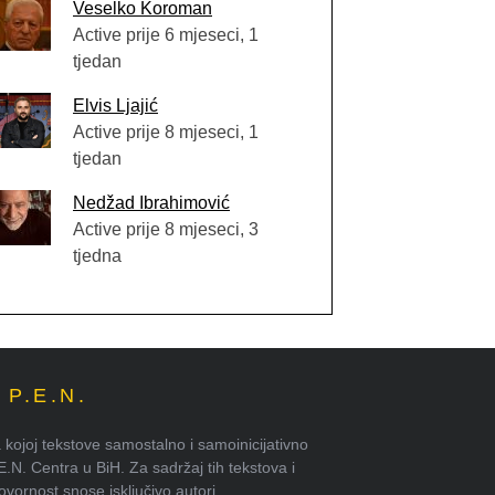
Veselko Koroman
Active prije 6 mjeseci, 1
tjedan
Elvis Ljajić
Active prije 8 mjeseci, 1
tjedan
Nedžad Ibrahimović
Active prije 8 mjeseci, 3
tjedna
P.E.N.
kojoj tekstove samostalno i samoinicijativno
.E.N. Centra u BiH. Za sadržaj tih tekstova i
ornost snose isključivo autori.