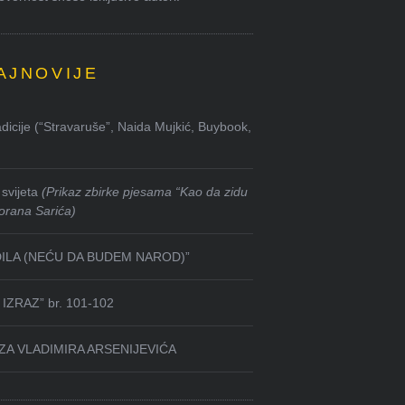
AJNOVIJE
dicije (“Stravaruše”, Naida Mujkić, Buybook,
svijeta
(Prikaz zbirke pjesama “Kao da zidu
orana Sarića)
DILA (NEĆU DA BUDEM NAROD)”
IZRAZ” br. 101-102
ZA VLADIMIRA ARSENIJEVIĆA