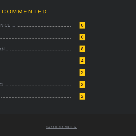
 COMMENTED
ICE ...
0
0
i...
8
4
.
2
1:...
2
2
NAZAD NA VRH