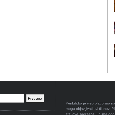
Pretraga
Penbih.ba je web platforma na 
mogu objavljivati svi članovi P
stavove sadržane u njima odgov