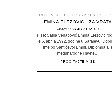
INTERVJU
,
POEZIJA
22 APRILA, 20
EMINA ELEZOVIĆ: IZA VRAT
OBJAVIO
ADMINISTRATOR
Piše: Safija Vehabović Emina Elezović ro
je 6. aprila 1992. godine u Sarajevu. Dobil
ime po Šantićevoj Emini. Diplomirala j
međunarodne i javne…
PROČITAJTE VIŠE