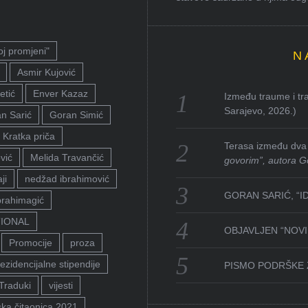
oj promjeni"
N
Asmir Kujović
etić
Enver Kazaz
Između traume i tra
Sarajevo, 2026.)
n Sarić
Goran Simić
Kratka priča
Terasa između dva 
vić
Melida Travančić
govorim”, autora G
ji
nedžad ibrahimović
GORAN SARIĆ, “I
brahimagić
TIONAL
OBJAVLJEN “NOVI 
Promocije
proza
ezidencijalne stipendije
PISMO PODRŠKE 
Traduki
vijesti
ka čitaonica 2021