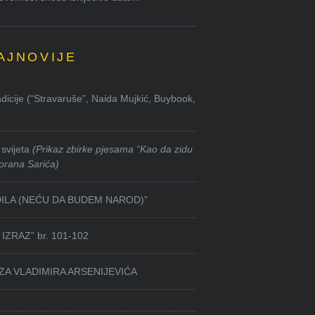
AJNOVIJE
dicije (“Stravaruše”, Naida Mujkić, Buybook,
svijeta
(Prikaz zbirke pjesama “Kao da zidu
orana Sarića)
DILA (NEĆU DA BUDEM NAROD)”
IZRAZ” br. 101-102
ZA VLADIMIRA ARSENIJEVIĆA