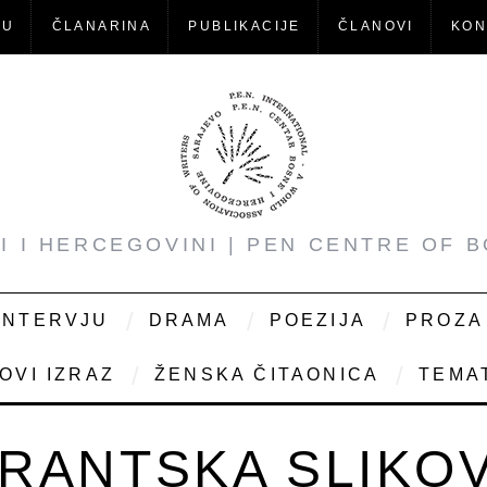
-U
ČLANARINA
PUBLIKACIJE
ČLANOVI
KON
NI I HERCEGOVINI | PEN CENTRE OF 
INTERVJU
DRAMA
POEZIJA
PROZA
OVI IZRAZ
ŽENSKA ČITAONICA
TEMAT
RANTSKA SLIKO