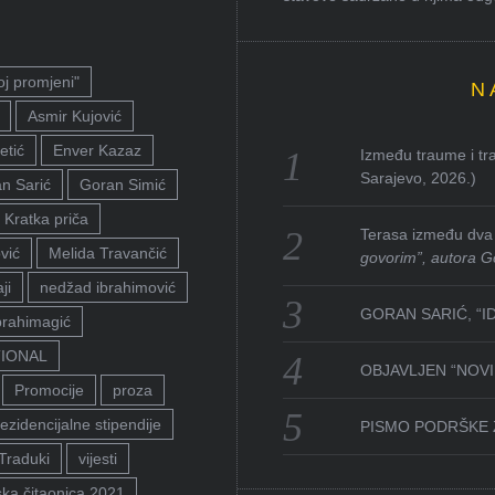
oj promjeni"
N
Asmir Kujović
etić
Enver Kazaz
Između traume i tra
Sarajevo, 2026.)
n Sarić
Goran Simić
Kratka priča
Terasa između dva 
vić
Melida Travančić
govorim”, autora G
ji
nedžad ibrahimović
GORAN SARIĆ, “I
brahimagić
TIONAL
OBJAVLJEN “NOVI 
Promocije
proza
ezidencijalne stipendije
PISMO PODRŠKE 
Traduki
vijesti
ka čitaonica 2021