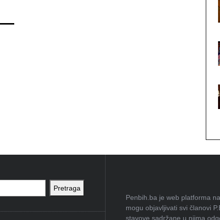
Pretraga
Penbih.ba je web platforma na 
mogu objavljivati svi članovi P
stavove sadržane u njima odgov