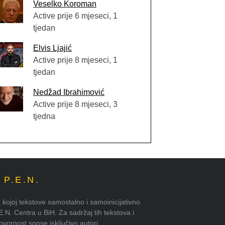
Veselko Koroman
Active prije 6 mjeseci, 1
tjedan
Elvis Ljajić
Active prije 8 mjeseci, 1
tjedan
Nedžad Ibrahimović
Active prije 8 mjeseci, 3
tjedna
P.E.N.
kojoj tekstove samostalno i samoinicijativno
.E.N. Centra u BiH. Za sadržaj tih tekstova i
ornost snose isključivo autori.