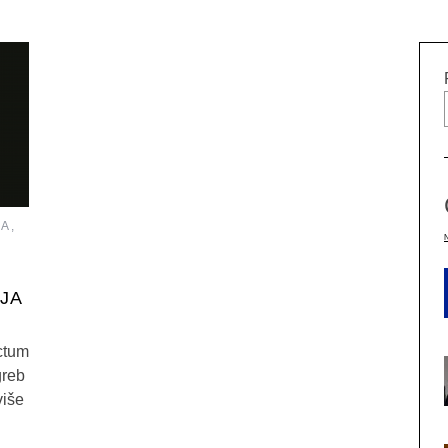
A,
JA
ctum
greb
više