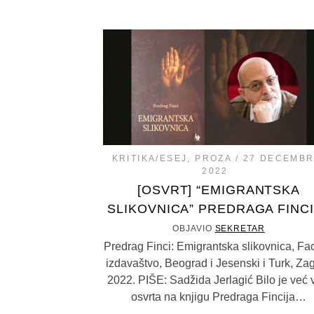
KRITIKA/ESEJ
,
PROZA
27 DECEMBR
2022
[OSVRT] “EMIGRANTSKA
SLIKOVNICA” PREDRAGA FINCI
OBJAVIO
SEKRETAR
Predrag Finci: Emigrantska slikovnica, Fa
izdavaštvo, Beograd i Jesenski i Turk, Za
2022. PIŠE: Sadžida Jerlagić Bilo je već 
osvrta na knjigu Predraga Fincija…