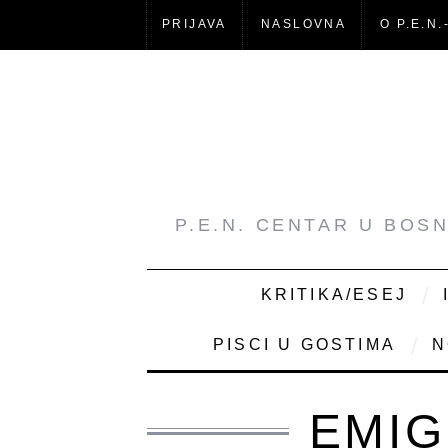
PRIJAVA
NASLOVNA
O P.E.N.
P.E.N. CENTAR U BOS
KRITIKA/ESEJ
PISCI U GOSTIMA
N
EMIG