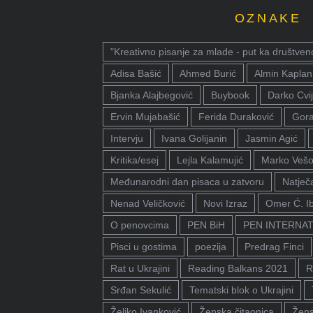
OZNAKE
"Kreativno pisanje za mlade - put ka društven
Adisa Bašić
Ahmed Burić
Almin Kaplan
Bjanka Alajbegović
Buybook
Darko Cvij
Ervin Mujabašić
Ferida Duraković
Gora
Intervju
Ivana Golijanin
Jasmin Agić
Kritika/esej
Lejla Kalamujić
Marko Vešo
Međunarodni dan pisaca u zatvoru
Natječa
Nenad Veličković
Novi Izraz
Omer Ć. I
O penovcima
PEN BiH
PEN INTERNA
Pisci u gostima
poezija
Predrag Finci
Rat u Ukrajini
Reading Balkans 2021
R
Srđan Sekulić
Tematski blok o Ukrajini
Željko Ivanković
Ženska čitaonica
Žens