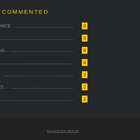
 COMMENTED
ICE ...
0
0
i...
8
4
.
2
1:...
2
2
NAZAD NA VRH