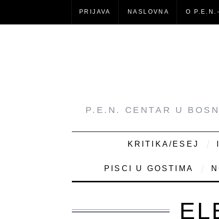
PRIJAVA
NASLOVNA
O P.E.N.
P.E.N. CENTAR U BOS
KRITIKA/ESEJ
PISCI U GOSTIMA
N
EL