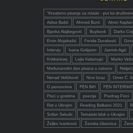
"Kreativno pisanje za mlade - put ka društven
Adisa Bašić
Ahmed Burić
Almin Kaplan
Bjanka Alajbegović
Buybook
Darko Cvij
Ervin Mujabašić
Ferida Duraković
Gora
Intervju
Ivana Golijanin
Jasmin Agić
Kritika/esej
Lejla Kalamujić
Marko Vešo
Međunarodni dan pisaca u zatvoru
Natječa
Nenad Veličković
Novi Izraz
Omer Ć. I
O penovcima
PEN BiH
PEN INTERNA
Pisci u gostima
poezija
Predrag Finci
Rat u Ukrajini
Reading Balkans 2021
R
Srđan Sekulić
Tematski blok o Ukrajini
Željko Ivanković
Ženska čitaonica
Žens