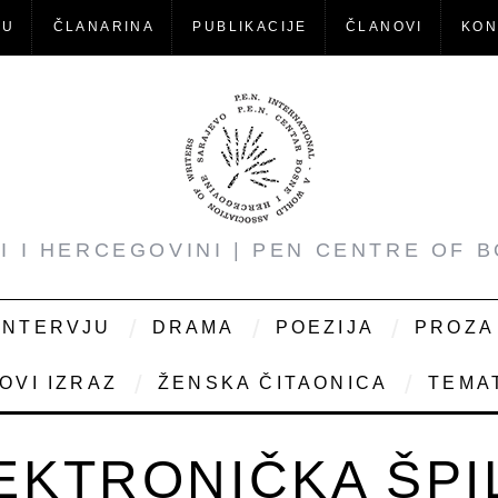
-U
ČLANARINA
PUBLIKACIJE
ČLANOVI
KON
NI I HERCEGOVINI | PEN CENTRE OF 
INTERVJU
DRAMA
POEZIJA
PROZA
OVI IZRAZ
ŽENSKA ČITAONICA
TEMAT
EKTRONIČKA ŠPI