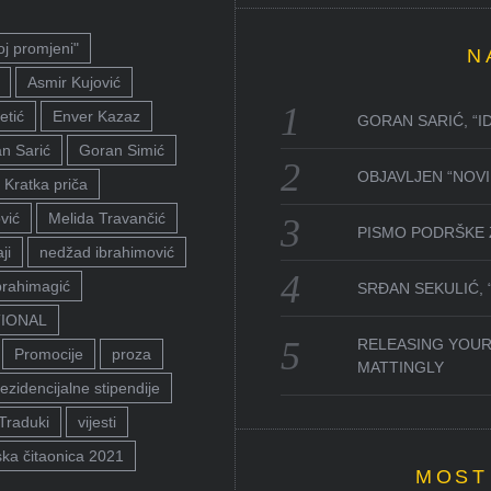
oj promjeni"
N
Asmir Kujović
etić
Enver Kazaz
GORAN SARIĆ, “I
n Sarić
Goran Simić
OBJAVLJEN “NOVI 
Kratka priča
vić
Melida Travančić
PISMO PODRŠKE 
ji
nedžad ibrahimović
brahimagić
SRĐAN SEKULIĆ,
TIONAL
RELEASING YOUR
Promocije
proza
MATTINGLY
ezidencijalne stipendije
Traduki
vijesti
ka čitaonica 2021
MOST