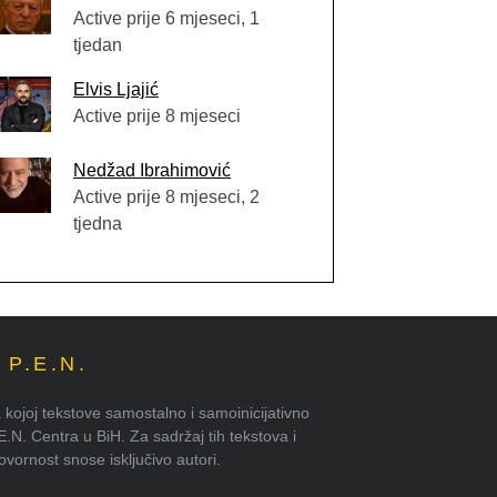
Active prije 6 mjeseci, 1
tjedan
Elvis Ljajić
Active prije 8 mjeseci
Nedžad Ibrahimović
Active prije 8 mjeseci, 2
tjedna
P.E.N.
kojoj tekstove samostalno i samoinicijativno
.E.N. Centra u BiH. Za sadržaj tih tekstova i
ornost snose isključivo autori.