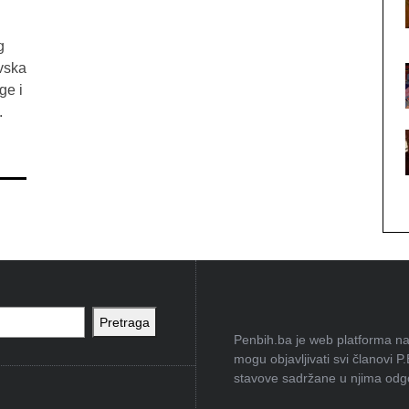
g
evska
ge i
.
Pretraga
Penbih.ba je web platforma na 
mogu objavljivati svi članovi P
stavove sadržane u njima odgov