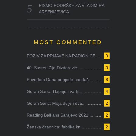
PISMO PODRŠKE ZA VLADIMIRA
ARSENIJEVIĆA
MOST COMMENTED
POZIV ZA PRIJAVE NA RADIONICE ...
0
40. Susreti Zija Dizdarević: ...
0
Povodom Dana pobjede nad faši...
8
Goran Sarić: Tlapnje i varlji...
4
Goran Sarić: Moja dvije i dva...
2
Reading Balkans Sarajevo 2021:...
2
Ženska čitaonica: fabrika kn...
2