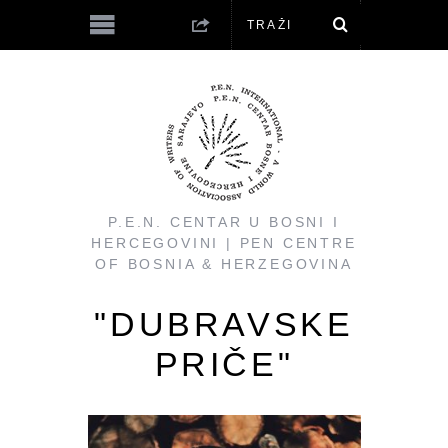
P.E.N. CENTAR U BOSNI I
HERCEGOVINI | PEN CENTRE
OF BOSNIA & HERZEGOVINA
"DUBRAVSKE
PRIČE"