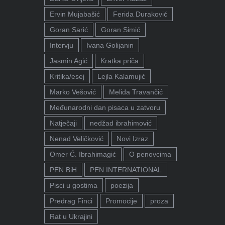
Ervin Mujabašić
Ferida Duraković
Goran Sarić
Goran Simić
Intervju
Ivana Golijanin
Jasmin Agić
Kratka priča
Kritika/esej
Lejla Kalamujić
Marko Vešović
Melida Travančić
Međunarodni dan pisaca u zatvoru
Natječaji
nedžad ibrahimović
Nenad Veličković
Novi Izraz
Omer Ć. Ibrahimagić
O penovcima
PEN BiH
PEN INTERNATIONAL
Pisci u gostima
poezija
Predrag Finci
Promocije
proza
Rat u Ukrajini