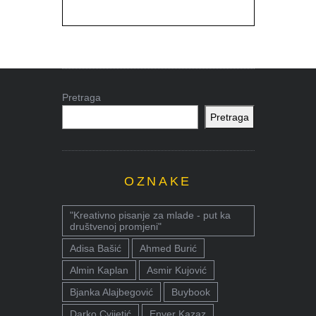
Pretraga
Pretraga
OZNAKE
"Kreativno pisanje za mlade - put ka
društvenoj promjeni"
Adisa Bašić
Ahmed Burić
Almin Kaplan
Asmir Kujović
Bjanka Alajbegović
Buybook
Darko Cvijetić
Enver Kazaz