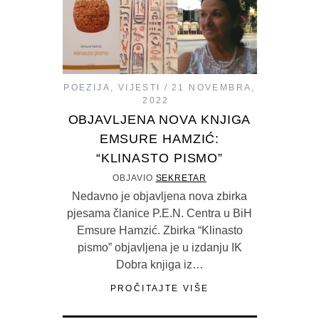
POEZIJA
,
VIJESTI
21 NOVEMBRA,
2022
OBJAVLJENA NOVA KNJIGA
EMSURE HAMZIĆ:
“KLINASTO PISMO”
OBJAVIO
SEKRETAR
Nedavno je objavljena nova zbirka
pjesama članice P.E.N. Centra u BiH
Emsure Hamzić. Zbirka “Klinasto
pismo” objavljena je u izdanju IK
Dobra knjiga iz…
PROČITAJTE VIŠE