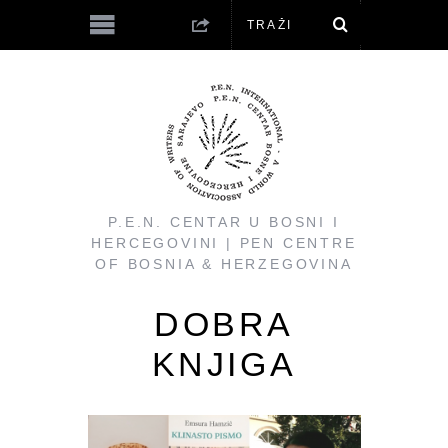
P.E.N. CENTAR U BOSNI I
HERCEGOVINI | PEN CENTRE
OF BOSNIA & HERZEGOVINA
DOBRA
KNJIGA