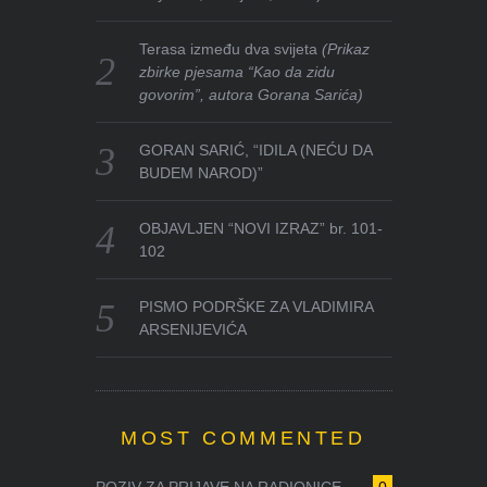
Terasa između dva svijeta
(Prikaz
zbirke pjesama “Kao da zidu
govorim”, autora Gorana Sarića)
GORAN SARIĆ, “IDILA (NEĆU DA
BUDEM NAROD)”
OBJAVLJEN “NOVI IZRAZ” br. 101-
102
PISMO PODRŠKE ZA VLADIMIRA
ARSENIJEVIĆA
MOST COMMENTED
POZIV ZA PRIJAVE NA RADIONICE ...
0