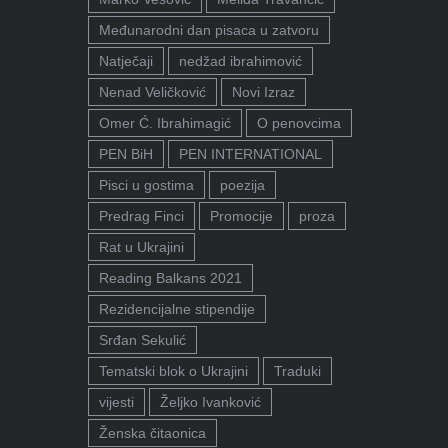
Međunarodni dan pisaca u zatvoru
Natječaji
nedžad ibrahimović
Nenad Veličković
Novi Izraz
Omer Ć. Ibrahimagić
O penovcima
PEN BiH
PEN INTERNATIONAL
Pisci u gostima
poezija
Predrag Finci
Promocije
proza
Rat u Ukrajini
Reading Balkans 2021
Rezidencijalne stipendije
Srđan Sekulić
Tematski blok o Ukrajini
Traduki
vijesti
Željko Ivanković
Ženska čitaonica