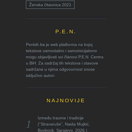
Ženska čitaonica 2021
P.E.N.
Penbih.ba je web platforma na kojoj
tekstove samostalno i samoinicijativno
mogu objavljivati svi članovi P.E.N. Centra
u BiH. Za sadržaj tih tekstova i stavove
sadržane u njima odgovornost snose
isključivo autori.
NAJNOVIJE
Između traume i tradicije
(“Stravaruše”, Naida Mujkić,
Buybook, Sarajevo, 2026.)