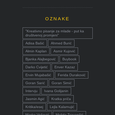
OZNAKE
"Kreativno pisanje za mlade - put ka
društvenoj promjeni"
Adisa Bašić
Ahmed Burić
Almin Kaplan
Asmir Kujović
Bjanka Alajbegović
Buybook
Darko Cvijetić
Enver Kazaz
Ervin Mujabašić
Ferida Duraković
Goran Sarić
Goran Simić
Intervju
Ivana Golijanin
Jasmin Agić
Kratka priča
Kritika/esej
Lejla Kalamujić
Marko Vešović
Melida Travančić