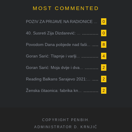
MOST COMMENTED
POZIV ZA PRIJAVE NA RADIONICE ...
0
40. Susreti Zija Dizdarević: ...
0
Povodom Dana pobjede nad faši...
8
Goran Sarić: Tlapnje i varlji...
4
Goran Sarić: Moja dvije i dva...
2
Reading Balkans Sarajevo 2021:...
2
Ženska čitaonica: fabrika kn...
2
COPYRIGHT PENBIH.
ADMINISTRATOR D. KRNJIĆ