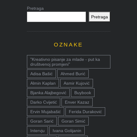
Pretraga
Pretraga
OZNAKE
"Kreativno pisanje za mlade - put ka
društvenoj promjeni"
Adisa Bašić
Ahmed Burić
Almin Kaplan
Asmir Kujović
Bjanka Alajbegović
Buybook
Darko Cvijetić
Enver Kazaz
Ervin Mujabašić
Ferida Duraković
Goran Sarić
Goran Simić
Intervju
Ivana Golijanin