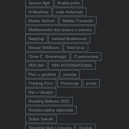
Jasmin Agić
Kratka priča
Kritika/esej
Lejla Kalamujić
Marko Vešović
Melida Travančić
Međunarodni dan pisaca u zatvoru
Natječaji
nedžad ibrahimović
Nenad Veličković
Novi Izraz
Omer Ć. Ibrahimagić
O penovcima
PEN BiH
PEN INTERNATIONAL
Pisci u gostima
poezija
Predrag Finci
Promocije
proza
Rat u Ukrajini
Reading Balkans 2021
Rezidencijalne stipendije
Srđan Sekulić
Tematski blok o Ukrajini
Traduki