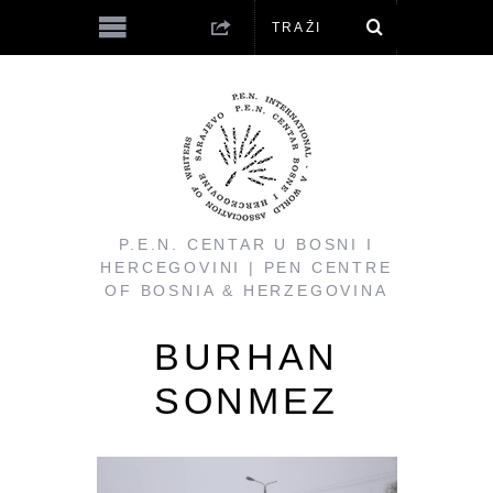
P.E.N. CENTAR U BOSNI I
HERCEGOVINI | PEN CENTRE
OF BOSNIA & HERZEGOVINA
BURHAN
SONMEZ