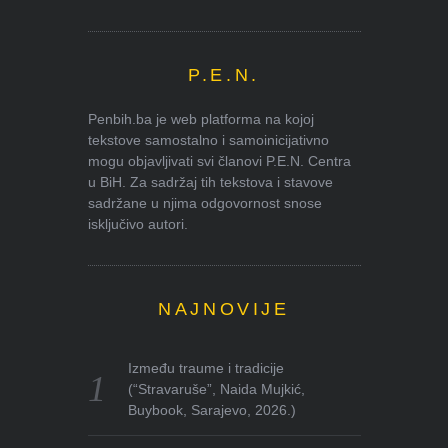
P.E.N.
Penbih.ba je web platforma na kojoj
tekstove samostalno i samoinicijativno
mogu objavljivati svi članovi P.E.N. Centra
u BiH. Za sadržaj tih tekstova i stavove
sadržane u njima odgovornost snose
isključivo autori.
NAJNOVIJE
Između traume i tradicije
(“Stravaruše”, Naida Mujkić,
Buybook, Sarajevo, 2026.)