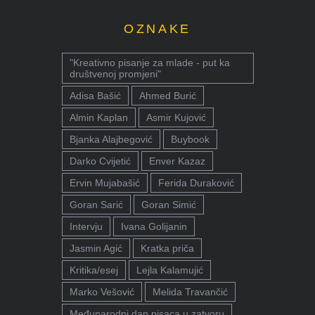
OZNAKE
"Kreativno pisanje za mlade - put ka
društvenoj promjeni"
Adisa Bašić
Ahmed Burić
Almin Kaplan
Asmir Kujović
Bjanka Alajbegović
Buybook
Darko Cvijetić
Enver Kazaz
Ervin Mujabašić
Ferida Duraković
Goran Sarić
Goran Simić
Intervju
Ivana Golijanin
Jasmin Agić
Kratka priča
Kritika/esej
Lejla Kalamujić
Marko Vešović
Melida Travančić
Međunarodni dan pisaca u zatvoru