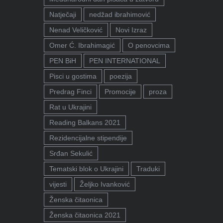
Natječaji
nedžad ibrahimović
Nenad Veličković
Novi Izraz
Omer Ć. Ibrahimagić
O penovcima
PEN BiH
PEN INTERNATIONAL
Pisci u gostima
poezija
Predrag Finci
Promocije
proza
Rat u Ukrajini
Reading Balkans 2021
Rezidencijalne stipendije
Srđan Sekulić
Tematski blok o Ukrajini
Traduki
vijesti
Željko Ivanković
Ženska čitaonica
Ženska čitaonica 2021