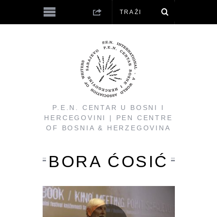
P.E.N. CENTAR U BOSNI I
HERCEGOVINI | PEN CENTRE
OF BOSNIA & HERZEGOVINA
BORA ĆOSIĆ