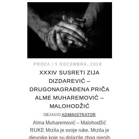
PROZA
5 DECEMBRA, 2018
XXXIV SUSRETI ZIJA
DIZDAREVIĆ –
DRUGONAGRAĐENA PRIČA
ALME MUHAREMOVIĆ –
MALOHODŽIĆ
OBJAVIO
ADMINISTRATOR
Alma Muharemović – Malohodžić
RUKE Mrzila je svoje ruke. Mrzila je
djevojke koje su dolazile zbog njenih