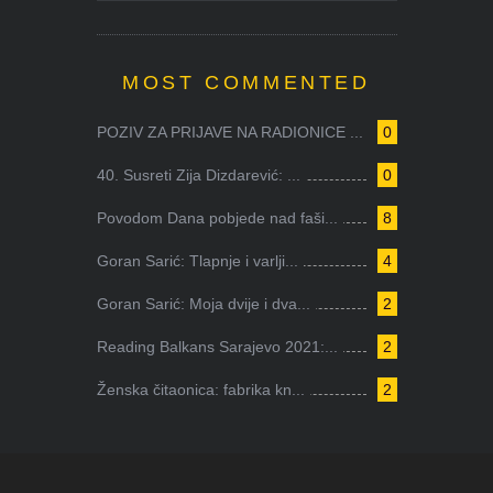
MOST COMMENTED
POZIV ZA PRIJAVE NA RADIONICE ...
0
40. Susreti Zija Dizdarević: ...
0
Povodom Dana pobjede nad faši...
8
Goran Sarić: Tlapnje i varlji...
4
Goran Sarić: Moja dvije i dva...
2
Reading Balkans Sarajevo 2021:...
2
Ženska čitaonica: fabrika kn...
2