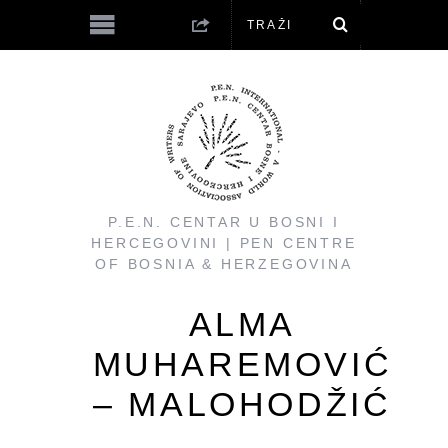
P.E.N. CENTAR U BOSNI I
HERCEGOVINI | PEN CENTRE
OF BOSNIA & HERZEGOVINA
ALMA
MUHAREMOVIĆ
– MALOHODŽIĆ