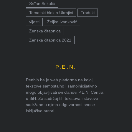
Srđan Sekulić
Tematski blok o Ukrajini
Traduki
vijesti
Željko Ivanković
Ženska čitaonica
Ženska čitaonica 2021
P.E.N.
Penbih.ba je web platforma na kojoj
tekstove samostalno i samoinicijativno
mogu objavljivati svi članovi P.E.N. Centra
u BiH. Za sadržaj tih tekstova i stavove
sadržane u njima odgovornost snose
isključivo autori.