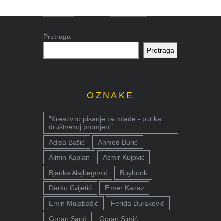
Pretraga
Pretraga
OZNAKE
"Kreativno pisanje za mlade - put ka
društvenoj promjeni"
Adisa Bašić
Ahmed Burić
Almin Kaplan
Asmir Kujović
Bjanka Alajbegović
Buybook
Darko Cvijetić
Enver Kazaz
Ervin Mujabašić
Ferida Duraković
Goran Sarić
Goran Simić