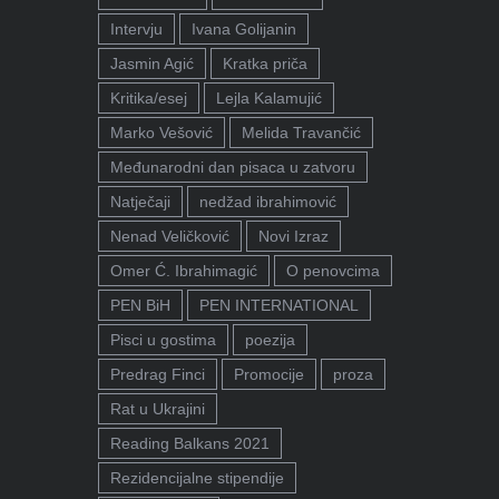
Intervju
Ivana Golijanin
Jasmin Agić
Kratka priča
Kritika/esej
Lejla Kalamujić
Marko Vešović
Melida Travančić
Međunarodni dan pisaca u zatvoru
Natječaji
nedžad ibrahimović
Nenad Veličković
Novi Izraz
Omer Ć. Ibrahimagić
O penovcima
PEN BiH
PEN INTERNATIONAL
Pisci u gostima
poezija
Predrag Finci
Promocije
proza
Rat u Ukrajini
Reading Balkans 2021
Rezidencijalne stipendije