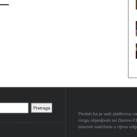
Pretraga
Penbih.ba je web platforma na 
mogu objavljivati svi članovi P
stavove sadržane u njima odgov