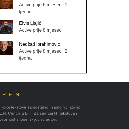
Active prije 6 mjeseci, 1
tjedan
Elvis Ljajić
Active prije 8 mjeseci
Nedžad Ibrahimović
Active prije 8 mjeseci, 2
tjedna
P.E.N.
kojoj tekstove samostalno i samoinicijativno
.E.N. Centra u BiH. Za sadržaj tih tekstova i
ornost snose isključivo autori.