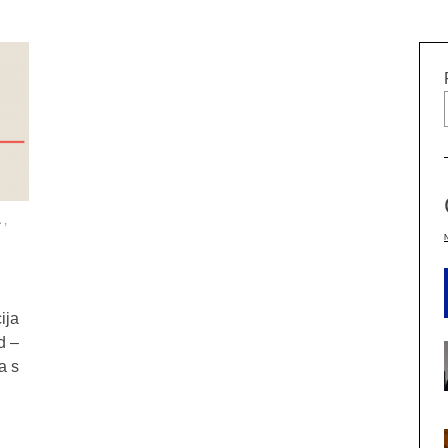
A,
ija
d –
a s