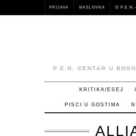
PRIJAVA
NASLOVNA
O P.E.N.
P.E.N. CENTAR U BOS
KRITIKA/ESEJ
PISCI U GOSTIMA
N
ALLI