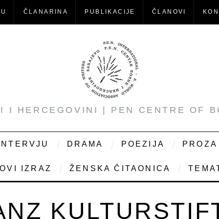
-U
ČLANARINA
PUBLIKACIJE
ČLANOVI
KON
NI I HERCEGOVINI | PEN CENTRE OF 
INTERVJU
DRAMA
POEZIJA
PROZA
OVI IZRAZ
ŽENSKA ČITAONICA
TEMAT
ANZ KULTURSTI