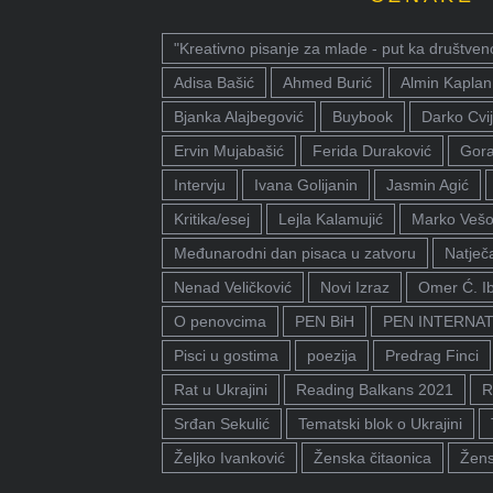
"Kreativno pisanje za mlade - put ka društven
Adisa Bašić
Ahmed Burić
Almin Kaplan
Bjanka Alajbegović
Buybook
Darko Cvij
Ervin Mujabašić
Ferida Duraković
Gora
Intervju
Ivana Golijanin
Jasmin Agić
Kritika/esej
Lejla Kalamujić
Marko Vešo
Međunarodni dan pisaca u zatvoru
Natječa
Nenad Veličković
Novi Izraz
Omer Ć. I
O penovcima
PEN BiH
PEN INTERNA
Pisci u gostima
poezija
Predrag Finci
Rat u Ukrajini
Reading Balkans 2021
R
Srđan Sekulić
Tematski blok o Ukrajini
Željko Ivanković
Ženska čitaonica
Žens