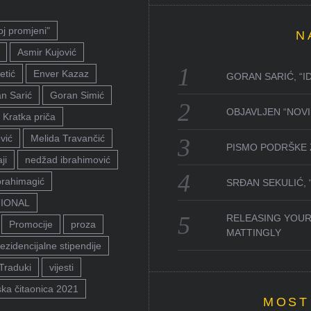
oj promjeni"
N
Asmir Kujović
etić
Enver Kazaz
GORAN SARIĆ, “I
n Sarić
Goran Simić
OBJAVLJEN “NOVI 
Kratka priča
vić
Melida Travančić
PISMO PODRŠKE 
ji
nedžad ibrahimović
brahimagić
SRĐAN SEKULIĆ,
TIONAL
RELEASING YOUR
Promocije
proza
MATTINGLY
ezidencijalne stipendije
Traduki
vijesti
ka čitaonica 2021
MOST