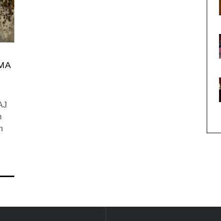
MA
AJ
m
n
…