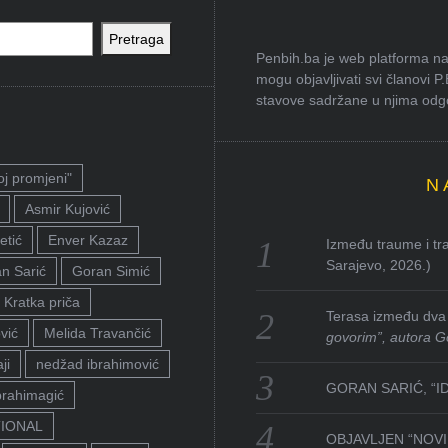
Pretraga
Penbih.ba je web platforma na 
mogu objavljivati svi članovi P
stavove sadržane u njima odgov
oj promjeni"
N
Asmir Kujović
etić
Enver Kazaz
Između traume i tra
Sarajevo, 2026.)
n Sarić
Goran Simić
Kratka priča
Terasa između dva 
vić
Melida Travančić
govorim”, autora G
ji
nedžad ibrahimović
GORAN SARIĆ, “I
brahimagić
TIONAL
OBJAVLJEN “NOVI 