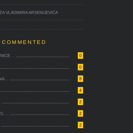
ZA VLADIMIRA ARSENIJEVIĆA
 COMMENTED
ICE ...
0
0
i...
8
4
.
2
1:...
2
2