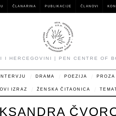
-U
ČLANARINA
PUBLIKACIJE
ČLANOVI
KON
NI I HERCEGOVINI | PEN CENTRE OF 
INTERVJU
DRAMA
POEZIJA
PROZA
OVI IZRAZ
ŽENSKA ČITAONICA
TEMAT
KSANDRA ČVOR