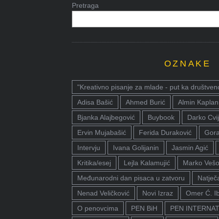
Pretraga
OZNAKE
"Kreativno pisanje za mlade - put ka društven
Adisa Bašić
Ahmed Burić
Almin Kaplan
Bjanka Alajbegović
Buybook
Darko Cvij
Ervin Mujabašić
Ferida Duraković
Gora
Intervju
Ivana Golijanin
Jasmin Agić
Kritika/esej
Lejla Kalamujić
Marko Vešo
Međunarodni dan pisaca u zatvoru
Natječa
Nenad Veličković
Novi Izraz
Omer Ć. I
O penovcima
PEN BiH
PEN INTERNA