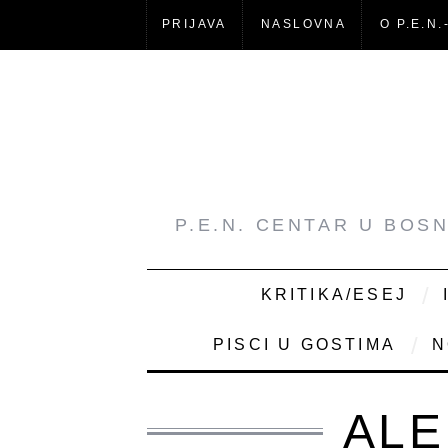
PRIJAVA
NASLOVNA
O P.E.N.
P.E.N. CENTAR U BOS
KRITIKA/ESEJ
PISCI U GOSTIMA
N
ALE