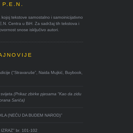
P.E.N.
kojoj tekstove samostalno i samoinicijativno
.E.N. Centra u BiH. Za sadržaj tih tekstova i
ornost snose isključivo autori.
AJNOVIJE
dicije (“Stravaruše”, Naida Mujkić, Buybook,
svijeta
(Prikaz zbirke pjesama “Kao da zidu
orana Sarića)
DILA (NEĆU DA BUDEM NAROD)”
IZRAZ” br. 101-102