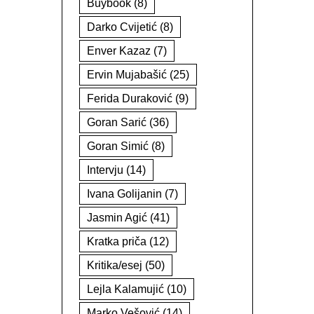
Buybook
(8)
Darko Cvijetić
(8)
Enver Kazaz
(7)
Ervin Mujabašić
(25)
Ferida Duraković
(9)
Goran Sarić
(36)
Goran Simić
(8)
Intervju
(14)
Ivana Golijanin
(7)
Jasmin Agić
(41)
Kratka priča
(12)
Kritika/esej
(50)
Lejla Kalamujić
(10)
Marko Vešović
(14)