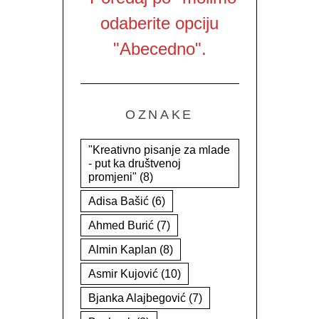
odaberite opciju
"Abecedno".
OZNAKE
"Kreativno pisanje za mlade
- put ka društvenoj
promjeni"
(8)
Adisa Bašić
(6)
Ahmed Burić
(7)
Almin Kaplan
(8)
Asmir Kujović
(10)
Bjanka Alajbegović
(7)