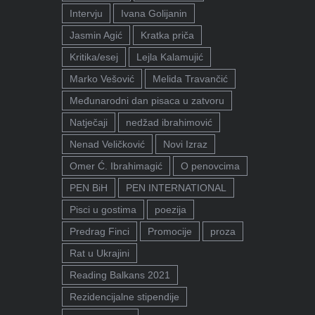
Intervju
Ivana Golijanin
Jasmin Agić
Kratka priča
Kritika/esej
Lejla Kalamujić
Marko Vešović
Melida Travančić
Međunarodni dan pisaca u zatvoru
Natječaji
nedžad ibrahimović
Nenad Veličković
Novi Izraz
Omer Ć. Ibrahimagić
O penovcima
PEN BiH
PEN INTERNATIONAL
Pisci u gostima
poezija
Predrag Finci
Promocije
proza
Rat u Ukrajini
Reading Balkans 2021
Rezidencijalne stipendije