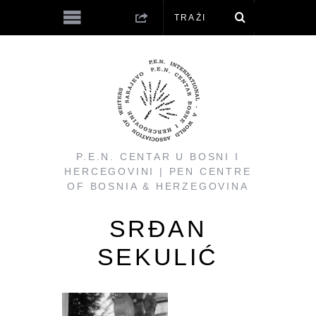
P.E.N. CENTAR U BOSNI I
HERCEGOVINI | PEN CENTRE
OF BOSNIA & HERZEGOVINA
SRĐAN
SEKULIĆ