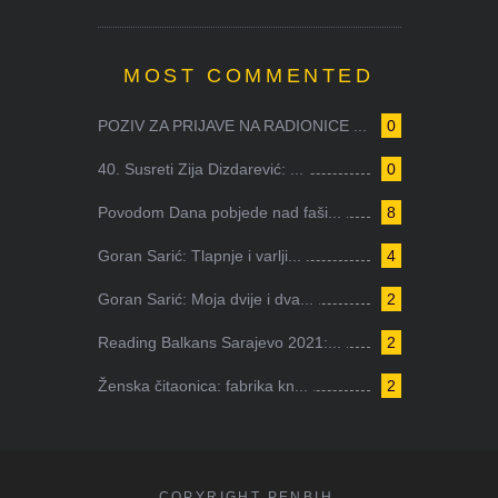
MOST COMMENTED
POZIV ZA PRIJAVE NA RADIONICE ...
0
40. Susreti Zija Dizdarević: ...
0
Povodom Dana pobjede nad faši...
8
Goran Sarić: Tlapnje i varlji...
4
Goran Sarić: Moja dvije i dva...
2
Reading Balkans Sarajevo 2021:...
2
Ženska čitaonica: fabrika kn...
2
COPYRIGHT PENBIH.