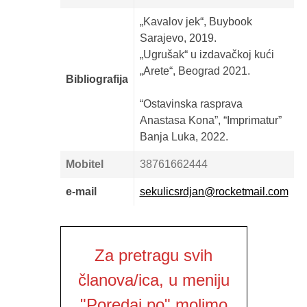
„Kavalov jek“, Buybook
Sarajevo, 2019.
„Ugrušak“ u izdavačkoj kući
„Arete“, Beograd 2021.
Bibliografija
“Ostavinska rasprava
Anastasa Kona”, “Imprimatur”
Banja Luka, 2022.
Mobitel
38761662444
e-mail
sekulicsrdjan@rocketmail.com
Za pretragu svih
članova/ica, u meniju
"Poredaj po" molimo