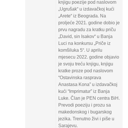
knjigu poezije pod naslovom
„Ugrušak“ u izdavačkoj kući
„Arete“ iz Beograda. Na
proljeće 2021. godine dobio je
prvu nagradu za kratku priču
„David, sin Isakov“ u Banja
Luci na konkursu „Priče iz
komšiluka 5“. U aprilu
mjesecu 2022. godine objavio
je svoju treću knjigu, knjigu
kratke proze pod naslovom
“Ostavinska rasprava
Anastasa Kona” u izdavačkoj
kući “Imprimatur” iz Banja
Luke. Član je PEN centra BiH.
Prevodi poeziju i prozu sa
makedonskog i bugarskog
jezika. Trenutno živi i piše u
Sarajevu.