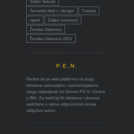
Srđan Sekulić
Tematski blok o Ukrajini
Traduki
vijesti
Željko Ivanković
Ženska čitaonica
Ženska čitaonica 2021
P.E.N.
Penbih.ba je web platforma na kojoj
tekstove samostalno i samoinicijativno
mogu objavljivati svi članovi P.E.N. Centra
u BiH. Za sadržaj tih tekstova i stavove
sadržane u njima odgovornost snose
isključivo autori.