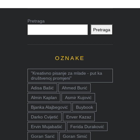
Pretraga
Pretraga
OZNAKE
"Kreativno pisanje za mlade - put ka
društvenoj promjeni"
Adisa Bašić
Ahmed Burić
Almin Kaplan
Asmir Kujović
Bjanka Alajbegović
Buybook
Darko Cvijetić
Enver Kazaz
Ervin Mujabašić
Ferida Duraković
Goran Sarić
Goran Simić