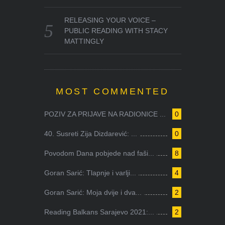
RELEASING YOUR VOICE –
PUBLIC READING WITH STACY
MATTINGLY
MOST COMMENTED
POZIV ZA PRIJAVE NA RADIONICE ...
0
40. Susreti Zija Dizdarević: ...
0
Povodom Dana pobjede nad faši...
8
Goran Sarić: Tlapnje i varlji...
4
Goran Sarić: Moja dvije i dva...
2
Reading Balkans Sarajevo 2021:...
2