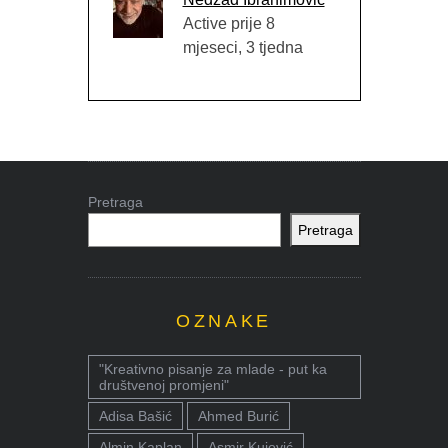
Active prije 8
mjeseci, 3 tjedna
Pretraga
Pretraga
OZNAKE
"Kreativno pisanje za mlade - put ka
društvenoj promjeni"
Adisa Bašić
Ahmed Burić
Almin Kaplan
Asmir Kujović