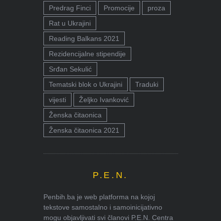
Predrag Finci
Promocije
proza
Rat u Ukrajini
Reading Balkans 2021
Rezidencijalne stipendije
Srđan Sekulić
Tematski blok o Ukrajini
Traduki
vijesti
Željko Ivanković
Ženska čitaonica
Ženska čitaonica 2021
P.E.N.
Penbih.ba je web platforma na kojoj
tekstove samostalno i samoinicijativno
mogu objavljivati svi članovi P.E.N. Centra