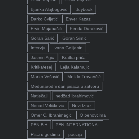
Bjanka Alajbegović
Buybook
Darko Cvijetić
Enver Kazaz
Ervin Mujabašić
Ferida Duraković
Goran Sarić
Goran Simić
Intervju
Ivana Golijanin
Jasmin Agić
Kratka priča
Kritika/esej
Lejla Kalamujić
Marko Vešović
Melida Travančić
Međunarodni dan pisaca u zatvoru
Natječaji
nedžad ibrahimović
Nenad Veličković
Novi Izraz
Omer Ć. Ibrahimagić
O penovcima
PEN BiH
PEN INTERNATIONAL
Pisci u gostima
poezija