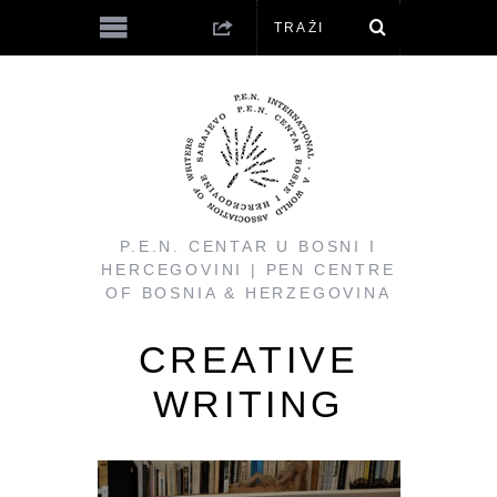
P.E.N. CENTAR U BOSNI I
HERCEGOVINI | PEN CENTRE
OF BOSNIA & HERZEGOVINA
CREATIVE
WRITING