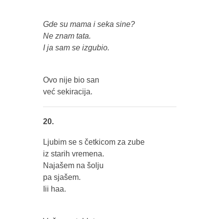
Gde su mama i seka sine?
Ne znam tata.
I ja sam se izgubio.
Ovo nije bio san
već sekiracija.
20.
Ljubim se s četkicom za zube
iz starih vremena.
Najašem na šolju
pa sjašem.
Iii haa.