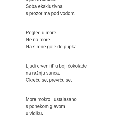
Soba ekskluzivna
s prozorima pod vodom.
Pogled u more.
Ne na more.
Na sirene gole do pupka.
Ljudi crveni il’ u boji čokolade
na ražnju sunca.
Okreću se, prevrću se.
More mokro i ustalasano
s ponekom glavom
u vidiku.