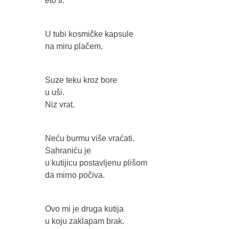
eto ti.
U tubi kosmičke kapsule
na miru plačem.
Suze teku kroz bore
u uši.
Niz vrat.
Neću burmu više vraćati.
Sahraniću je
u kutijicu postavljenu plišom
da mirno počiva.
Ovo mi je druga kutija
u koju zaklapam brak.