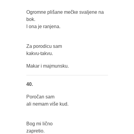
Ogromne plišane mečke svaljene na
bok.
I ona je ranjena.
Za porodicu sam
kakvu-takvu.
Makar i majmunsku.
40.
Poročan sam
ali nemam više kud.
Bog mi lično
zapretio.