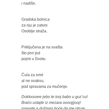
i nadiše.
Gradska bolnica
za nju je zatvor.
Osoblje straža.
Priključena je na svašta
što prvi put
pojmi u životu.
Čula za smrt
al ne ovakvu,
pod spravama za mučenje.
Doktoooree jebo te tvoj babo u guz’cu!
Braćo ustajte iz mezara oooojjjooj!
spavate a dušman hoće da me otruje,