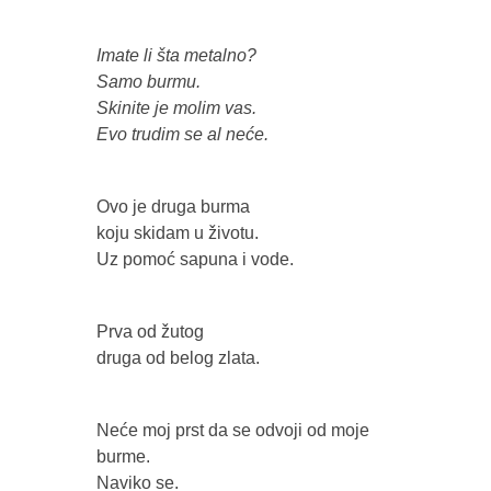
Imate li šta metalno?
Samo burmu.
Skinite je molim vas.
Evo trudim se al neće.
Ovo je druga burma
koju skidam u životu.
Uz pomoć sapuna i vode.
Prva od žutog
druga od belog zlata.
Neće moj prst da se odvoji od moje
burme.
Naviko se.