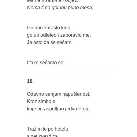
Ma na ti sardina i odjebi.
Nema ti na golubu puno mesa.
Golubu zaraslo krilo,
golub odleteo i zaboravio me.
Ja osto da se sećam.
I tako sećamo se.
16.
Odavno sanjam napuštenost.
Kroz simbole
koje bi raspetljao jedva Frojd.
Tražim te po hotelu
s pet zvezdica.