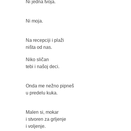
Ni jedna tvoja.
Ni moja.
Na recepciji i plaži
ništa od nas.
Niko sličan
tebi i našoj deci.
Onda me nežno pipneš
u predelu kuka.
Malen si, mokar
i stvoren za grljenje
i voljenje.