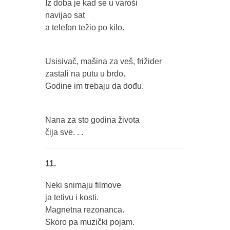
Iz doba je kad se u varoši
navijao sat
a telefon težio po kilo.
Usisivač, mašina za veš, frižider
zastali na putu u brdo.
Godine im trebaju da dođu.
Nana za sto godina života
čija sve. . .
11.
Neki snimaju filmove
ja tetivu i kosti.
Magnetna rezonanca.
Skoro pa muzički pojam.