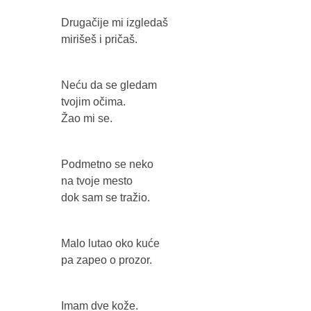
Drugačije mi izgledaš
mirišeš i pričaš.
Neću da se gledam
tvojim očima.
Žao mi se.
Podmetno se neko
na tvoje mesto
dok sam se tražio.
Malo lutao oko kuće
pa zapeo o prozor.
Imam dve kože.