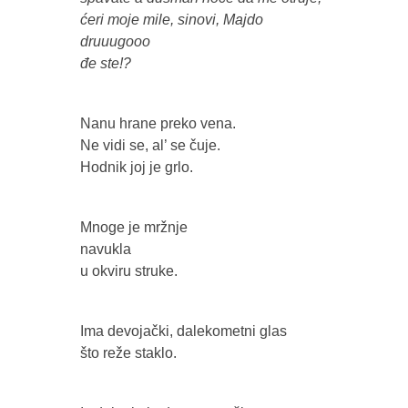
ćeri moje mile, sinovi, Majdo
druuugooo
đe ste!?
Nanu hrane preko vena.
Ne vidi se, al’ se čuje.
Hodnik joj je grlo.
Mnoge je mržnje
navukla
u okviru struke.
Ima devojački, dalekometni glas
što reže staklo.