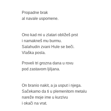
Propadne brak
al navale uspomene.
Ono kad mi u zlatari obližeš prst
i namakneš mu burmu.
Salahudin zvani Hule se beči.
Vlaška posla.
Proveli tri grozna dana u rovu
pod zastavom ljiljana.
On branio nakit, a ja usput i njega.
Sačekamo da ti u plemenitom metalu
nareže moje ime u kurzivu
i okači na vrat.