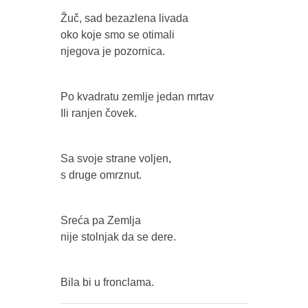
Žuč, sad bezazlena livada
oko koje smo se otimali
njegova je pozornica.
Po kvadratu zemlje jedan mrtav
Ili ranjen čovek.
Sa svoje strane voljen,
s druge omrznut.
Sreća pa Zemlja
nije stolnjak da se dere.
Bila bi u fronclama.