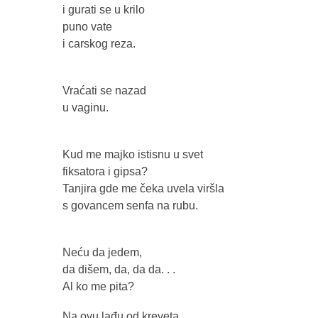
i gurati se u krilo
puno vate
i carskog reza.
Vraćati se nazad
u vaginu.
Kud me majko istisnu u svet
fiksatora i gipsa?
Tanjira gde me čeka uvela viršla
s govancem senfa na rubu.
Neću da jedem,
da dišem, da, da da. . .
Al ko me pita?
Na ovu lađu od kreveta