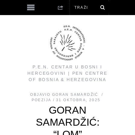
P.E.N. CENTAR U BOSNI I
HERCEGOVINI | PEN CENTRE
OF BOSNIA & HERZEGOVINA
OBJAVIO
GORAN SAMARDŽIĆ
POEZIJA
31 OKTOBRA, 2025
GORAN
SAMARDŽIĆ:
“LOM”