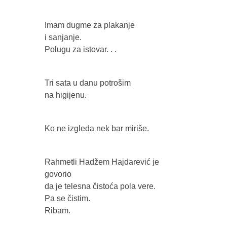
Imam dugme za plakanje
i sanjanje.
Polugu za istovar. . .
Tri sata u danu potrošim
na higijenu.
Ko ne izgleda nek bar miriše.
Rahmetli Hadžem Hajdarević je
govorio
da je telesna čistoća pola vere.
Pa se čistim.
Ribam.