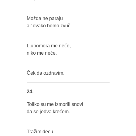
Možda ne paraju
al’ ovako bolno zvuči.
Ljubomora me neće,
niko me neće.
Ček da ozdravim.
24.
Toliko su me izmorili snovi
da se jedva krećem.
Tražim decu