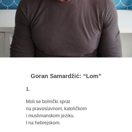
Goran Samardžić: “Lom”
1.
Moli se bolnički sprat
na pravoslavnom, katoličkom
i muslimanskom jeziku.
I na hebrejskom.