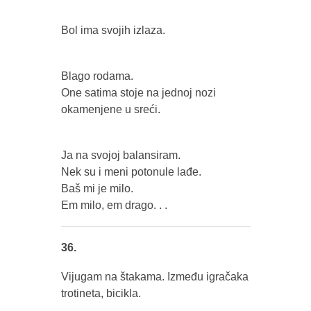
Bol ima svojih izlaza.
Blago rodama.
One satima stoje na jednoj nozi
okamenjene u sreći.
Ja na svojoj balansiram.
Nek su i meni potonule lađe.
Baš mi je milo.
Em milo, em drago. . .
36.
Vijugam na štakama. Između igračaka
trotineta, bicikla.