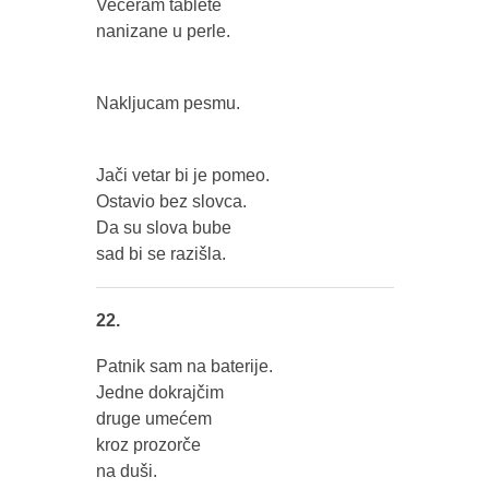
Večeram tablete
nanizane u perle.
Nakljucam pesmu.
Jači vetar bi je pomeo.
Ostavio bez slovca.
Da su slova bube
sad bi se razišla.
22.
Patnik sam na baterije.
Jedne dokrajčim
druge umećem
kroz prozorče
na duši.