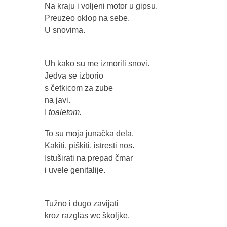
Na kraju i voljeni motor u gipsu.
Preuzeo oklop na sebe.
U snovima.
Uh kako su me izmorili snovi.
Jedva se izborio
s četkicom za zube
na javi.
I
toaletom.
To su moja junačka dela.
Kakiti, piškiti, istresti nos.
Istuširati na prepad čmar
i uvele genitalije.
Tužno i dugo zavijati
kroz razglas wc školjke.