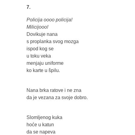
7.
Policija oooo policija!
Milicijooo!
Dovikuje nana
s proplanka svog mozga
ispod kog se
u toku veka
menjaju uniforme
ko karte u špilu.
Nana brka ratove i ne zna
da je vezana za svoje dobro.
Slomljenog kuka
hoće u katun
da se napeva