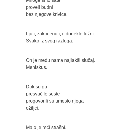
Mnoge smo sate
proveli budni
bez njegove krivice.
Ljuti, zakocenuti, il donekle tužni.
Svako iz svog razloga.
On je među nama najlakši slučaj.
Meniskus.
Dok su ga
presvačile seste
progovorili su umesto njega
ožiljci.
Malo je reći strašni.