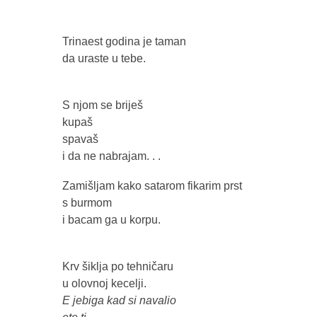
Trinaest godina je taman
da uraste u tebe.
S njom se briješ
kupaš
spavaš
i da ne nabrajam. . .
Zamišljam kako satarom fikarim prst
s burmom
i bacam ga u korpu.
Krv šiklja po tehničaru
u olovnoj kecelji.
E jebiga kad si navalio