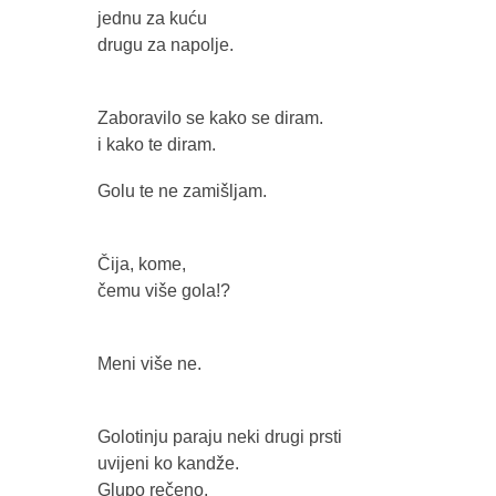
jednu za kuću
drugu za napolje.
Zaboravilo se kako se diram.
i kako te diram.
Golu te ne zamišljam.
Čija, kome,
čemu više gola!?
Meni više ne.
Golotinju paraju neki drugi prsti
uvijeni ko kandže.
Glupo rečeno.