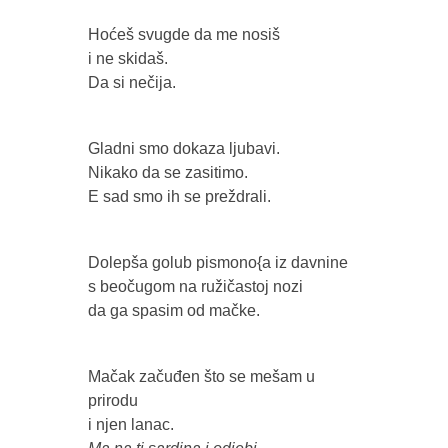
Hoćeš svugde da me nosiš
i ne skidaš.
Da si nečija.
Gladni smo dokaza ljubavi.
Nikako da se zasitimo.
E sad smo ih se preždrali.
Dolepša golub pismono{a iz davnine
s beočugom na ružičastoj nozi
da ga spasim od mačke.
Mačak začuđen što se mešam u
prirodu
i njen lanac.