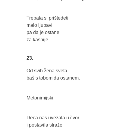
Trebala si prištedeti
malo ljubavi
pa da je ostane
za kasnije.
23.
Od svih žena sveta
baš s tobom da ostanem.
Metonimijski.
Deca nas uvezala u čvor
i postavila straže.