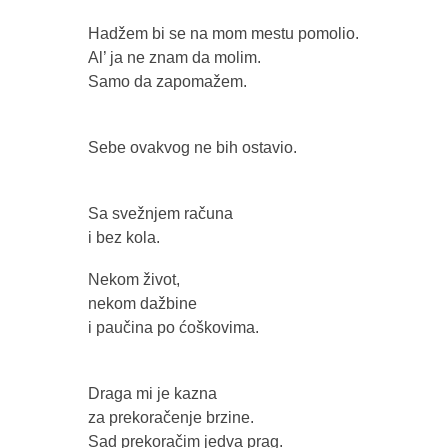
Hadžem bi se na mom mestu pomolio.
Al’ ja ne znam da molim.
Samo da zapomažem.
Sebe ovakvog ne bih ostavio.
Sa svežnjem računa
i bez kola.
Nekom život,
nekom dažbine
i paučina po ćoškovima.
Draga mi je kazna
za prekoračenje brzine.
Sad prekoračim jedva prag.