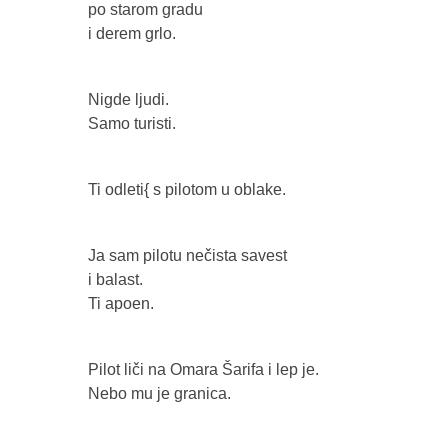
po starom gradu
i derem grlo.
Nigde ljudi.
Samo turisti.
Ti odleti{ s pilotom u oblake.
Ja sam pilotu nečista savest
i balast.
Ti apoen.
Pilot liči na Omara Šarifa i lep je.
Nebo mu je granica.