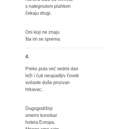
s nategnutom plahtom
čekaju drugi.
Oni koji ne znaju
šta im se sprema.
4.
Preko puta već sedmi dan
leži i ćuti neupadljiv čovek
svilaste duše prozvan
hrkavac.
Dugogodišnji
smerni konobar
hotela Evropa.