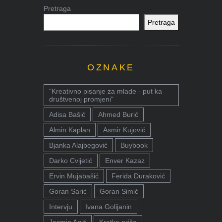
Pretraga
Pretraga
OZNAKE
"Kreativno pisanje za mlade - put ka
društvenoj promjeni"
Adisa Bašić
Ahmed Burić
Almin Kaplan
Asmir Kujović
Bjanka Alajbegović
Buybook
Darko Cvijetić
Enver Kazaz
Ervin Mujabašić
Ferida Duraković
Goran Sarić
Goran Simić
Intervju
Ivana Golijanin