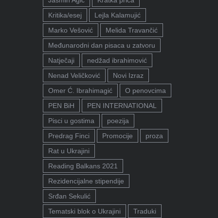
Jasmin Agić
Kratka priča
Kritika/esej
Lejla Kalamujić
Marko Vešović
Melida Travančić
Međunarodni dan pisaca u zatvoru
Natječaji
nedžad ibrahimović
Nenad Veličković
Novi Izraz
Omer Ć. Ibrahimagić
O penovcima
PEN BiH
PEN INTERNATIONAL
Pisci u gostima
poezija
Predrag Finci
Promocije
proza
Rat u Ukrajini
Reading Balkans 2021
Rezidencijalne stipendije
Srđan Sekulić
Tematski blok o Ukrajini
Traduki