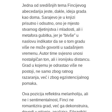
Jedna od središnjih tema Fincijevog
abecedarija jeste, dakle, ideja grada
kao doma. Sarajevo je u knjizi
prisutno i odsutno, ono je mjesto
stvarnog djetinjstva i mladosti, ali i
metafora gubitka, jer je “bivše” u
naslovu indikator da se o tom gradu
više ne može govoriti u sadašnjem
vremenu. Autor time svjesno unosi
nostalgičan ton, ali i ironijsku distancu.
Grad u kojemu je odrastao više ne
postoji, ne samo zbog ratnog
razaranja, već i zbog egzistencijalnog
pomaka.
Ova pozicija reflektira melanholiju, ali
ne i sentimentalnost, Finci ne
romantizira grad, već ga dekonstruira,
dovodi u pitanje, analizira. Filozofski