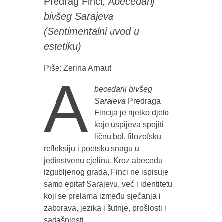
Predrag Finci,
Abecedarij
bivšeg Sarajeva
(Sentimentalni uvod u
estetiku)
Piše: Zerina Arnaut
A
becedarij bivšeg
Sarajeva
Predraga
Fincija je rijetko djelo
koje uspijeva spojiti
ličnu bol, filozofsku
refleksiju i poetsku snagu u
jedinstvenu cjelinu. Kroz abecedu
izgubljenog grada, Finci ne ispisuje
samo epitaf Sarajevu, već i identitetu
koji se prelama između sjećanja i
zaborava, jezika i šutnje, prošlosti i
sadašnjosti.