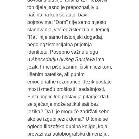
ton djela jasno je prepoznatljiv u
načinu na koji se autor bavi
pojmovima: “Dom” nije samo mjesto
stanovanja, već egzistencijalni temelj.
“Rat” nije samo historijski događaj,
nego egzistencijalna prijetnja
identitetu. Posebno važnu ulogu
u
Abecedariju bivšeg Sarajeva
ima
jezik. Finci piše jasnim, čistim jezikom,
lišenim patetike, ali punim
emocionalne rezonance. Jezik postaje
most između prošlosti i sadašnjosti.
Finci implicitno postavlja pitanje: da li
se sjećanje može artikulisati bez
jezika? Da li je moguće zadržati sebe
ako se izgubi jezik doma? U tome se
ogleda filozofska dubina knjige, koja
prevazilazi autobiografsku dimenziju.