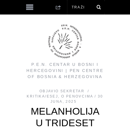
P.E.N. CENTAR U BOSNI I
HERCEGOVINI | PEN CENTRE
OF BOSNIA & HERZEGOVINA
OBJAVIO
SEKRETAR
KRITIKA/ESEJ
,
O PENOVCIMA
30
JUNA, 2025
MELANHOLIJA
U TRIDESET