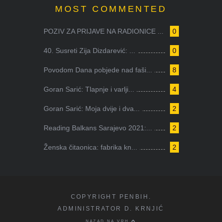
MOST COMMENTED
POZIV ZA PRIJAVE NA RADIONICE ...
0
40. Susreti Zija Dizdarević: ...
0
Povodom Dana pobjede nad faši...
8
Goran Sarić: Tlapnje i varlji...
4
Goran Sarić: Moja dvije i dva...
2
Reading Balkans Sarajevo 2021:...
2
Ženska čitaonica: fabrika kn...
2
COPYRIGHT PENBIH.
ADMINISTRATOR D. KRNJIĆ
NAZAD NA VRH