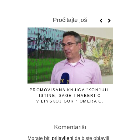
Pročitajte još
PROMOVISANA KNJIGA “KONJUH:
ISTINE, SAGE I HABERI O
VILINSKOJ GORI” OMERA Ć.
IBRAHIMAGIĆA
Komentariši
Morate biti
prijavljeni
da biste objavili