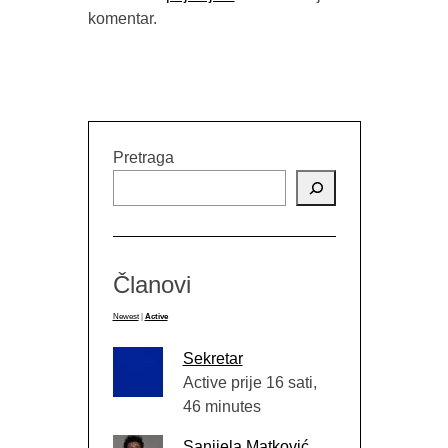
komentar.
IZMEĐU 
(“STRAVA
BUYBOOK
Pretraga
Članovi
Newest
|
Active
Sekretar
Active prije 16 sati,
46 minutes
Sanijela Matković