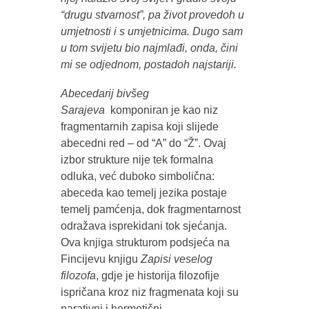
“drugu stvarnost”, pa život provedoh u
umjetnosti i s umjetnicima. Dugo sam
u tom svijetu bio najmlađi, onda, čini
mi se odjednom, postadoh najstariji.
Abecedarij bivšeg
Sarajeva
komponiran je kao niz
fragmentarnih zapisa koji slijede
abecedni red – od “A” do “Ž”. Ovaj
izbor strukture nije tek formalna
odluka, već duboko simbolična:
abeceda kao temelj jezika postaje
temelj pamćenja, dok fragmentarnost
odražava isprekidani tok sjećanja.
Ova knjiga strukturom podsjeća na
Fincijevu knjigu
Zapisi veselog
filozofa
, gdje je historija filozofije
ispričana kroz niz fragmenata koji su
narativni i hermetični.