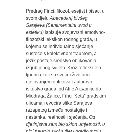
Predrag Finci, filozof, esejist i pisac, u
svom djelu
Abecedarij bivšeg
Sarajeva (Sentimentalni uvod u
estetiku)
ispisuje svojevrsni emotivno-
filozofski leksikon rodnog grada, u
kojemu se individualno sjećanje
susreće s kolektivnom traumom, a
jezik postaje sredstvo oblikovanja
izgubljenog svijeta. Kroz refleksije o
ljudima koji su svojim životom i
djelovanjem oblikovali autorovo
iskustvo grada, od Alije Akšamije do
Miodraga Žalice, Finci “šeta” gradskim
ulicama i evocira slike Sarajeva
razapetog između nostalgije i
nestanka, realnosti i sjećanja.
Od
djetinjstva sam bio sklon umjetnosti, u
njoj nalazio svoj svijet i gradio svoju