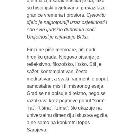
djelima čija karakteristika je da, iako
su historijski uvjetovana, prevazilaze
granice vremena i prostora.
Cjelovito
djelo je najpotpuniji izraz osjetilnosti i
eho svih ljudskih duhovnih moći.
Umjetnost je isijavanje Bitka.
Finci ne piše memoare, niti nudi
hroniku grada. Njegovo pisanje je
refleksivno, filozofsko, lirsko. Stil je
sažet, kontemplativan, često
meditativan, a svaki fragment je poput
samostalne misli ili misaonog eseja.
Grad se ne opisuje direktno, nego se
razotkriva kroz pojmove poput “som”,
“rat”, “tišina”, “zima”, što ukazuje na
univerzalnu dimenziju iskustva egzila,
a ne samo na konkretni topos
Sarajeva.