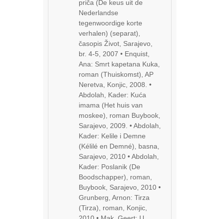
priča (De keus uit de
Nederlandse
tegenwoordige korte
verhalen) (separat),
časopis Život, Sarajevo,
br. 4-5, 2007 • Enquist,
Ana: Smrt kapetana Kuka,
roman (Thuiskomst), AP
Neretva, Konjic, 2008. •
Abdolah, Kader: Kuća
imama (Het huis van
moskee), roman Buybook,
Sarajevo, 2009. • Abdolah,
Kader: Kelile i Demne
(Kélilé en Demné), basna,
Sarajevo, 2010 • Abdolah,
Kader: Poslanik (De
Boodschapper), roman,
Buybook, Sarajevo, 2010 •
Grunberg, Arnon: Tirza
(Tirza), roman, Konjic,
2010 • Mak, Geert: U