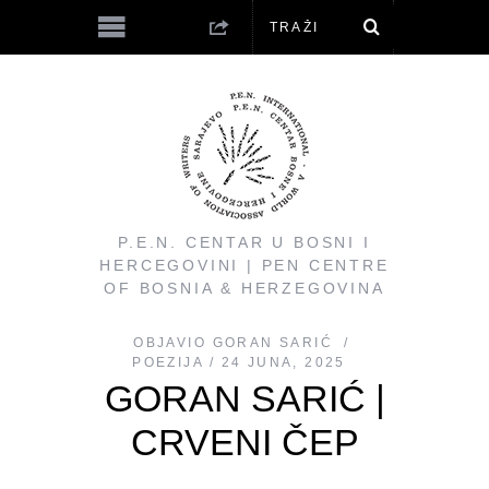
P.E.N. CENTAR U BOSNI I
HERCEGOVINI | PEN CENTRE
OF BOSNIA & HERZEGOVINA
OBJAVIO
GORAN SARIĆ
POEZIJA
24 JUNA, 2025
GORAN SARIĆ |
CRVENI ČEP