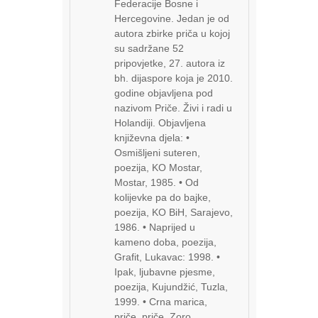
Federacije Bosne i
Hercegovine. Jedan je od
autora zbirke priča u kojoj
su sadržane 52
pripovjetke, 27. autora iz
bh. dijaspore koja je 2010.
godine objavljena pod
nazivom Priče. Živi i radi u
Holandiji. Objavljena
književna djela: •
Osmišljeni suteren,
poezija, KO Mostar,
Mostar, 1985. • Od
kolijevke pa do bajke,
poezija, KO BiH, Sarajevo,
1986. • Naprijed u
kameno doba, poezija,
Grafit, Lukavac: 1998. •
Ipak, ljubavne pjesme,
poezija, Kujundžić, Tuzla,
1999. • Crna marica,
priče, priče, Zoro,