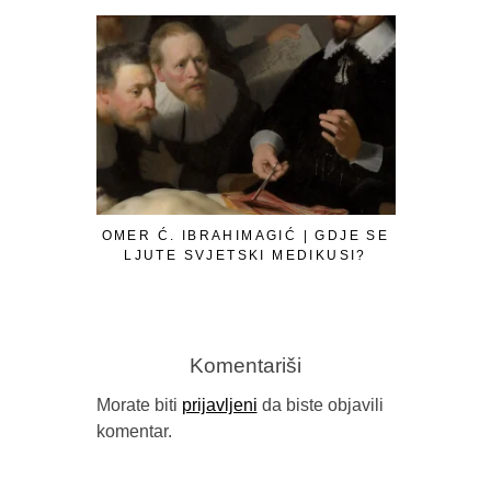
OMER Ć. IBRAHIMAGIĆ | GDJE SE
LJUTE SVJETSKI MEDIKUSI?
Komentariši
Morate biti
prijavljeni
da biste objavili
komentar.
GORAN SA
B