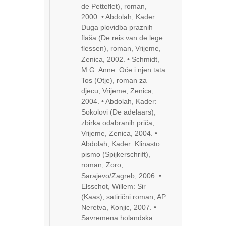
de Petteflet), roman,
2000. • Abdolah, Kader:
Duga plovidba praznih
flaša (De reis van de lege
flessen), roman, Vrijeme,
Zenica, 2002. • Schmidt,
M.G. Anne: Oće i njen tata
Tos (Otje), roman za
djecu, Vrijeme, Zenica,
2004. • Abdolah, Kader:
Sokolovi (De adelaars),
zbirka odabranih priča,
Vrijeme, Zenica, 2004. •
Abdolah, Kader: Klinasto
pismo (Spijkerschrift),
roman, Zoro,
Sarajevo/Zagreb, 2006. •
Elsschot, Willem: Sir
(Kaas), satirični roman, AP
Neretva, Konjic, 2007. •
Savremena holandska