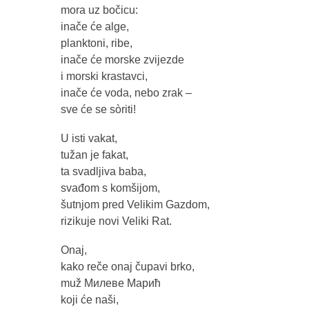
mora uz bočicu:
inače će alge,
planktoni, ribe,
inače će morske zvijezde
i morski krastavci,
inače će voda, nebo zrak –
sve će se sòriti!
U isti vakat,
tužan je fakat,
ta svadljiva baba,
svađom s komšijom,
šutnjom pred Velikim Gazdom,
rizikuje novi Veliki Rat.
Onaj,
kako reče onaj čupavi brko,
muž Милеве Марић
koji će naši,