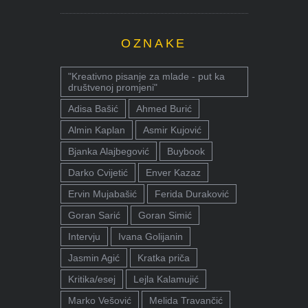
OZNAKE
"Kreativno pisanje za mlade - put ka
društvenoj promjeni"
Adisa Bašić
Ahmed Burić
Almin Kaplan
Asmir Kujović
Bjanka Alajbegović
Buybook
Darko Cvijetić
Enver Kazaz
Ervin Mujabašić
Ferida Duraković
Goran Sarić
Goran Simić
Intervju
Ivana Golijanin
Jasmin Agić
Kratka priča
Kritika/esej
Lejla Kalamujić
Marko Vešović
Melida Travančić