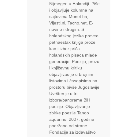
Nijmegen u Holandiji. Piše
i objavljuje kolumne na
sajtovima Monet.ba,
Vijesti.nl, Tacno.net, E-
novine i drugim. S
holandskog jezika preveo
petnaestak knjiga proze,
kao i izbor priča
holandskih pisaca mlađe
generacije. Poeziju, prozu
i književnu kritiku
objavljivao je u brojnim
listovima i časopisima na
prostoru bivše Jugoslavije.
Uvršten je u tri
izbora/panorame BiH
poezije. Objavljivanje
zbirke poezije Tango
aquarino, 2007. godine
podržano od strane
Fondacije za izdavaštvo