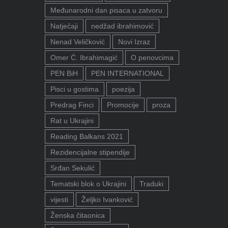
Međunarodni dan pisaca u zatvoru
Natječaji
nedžad ibrahimović
Nenad Veličković
Novi Izraz
Omer Ć. Ibrahimagić
O penovcima
PEN BiH
PEN INTERNATIONAL
Pisci u gostima
poezija
Predrag Finci
Promocije
proza
Rat u Ukrajini
Reading Balkans 2021
Rezidencijalne stipendije
Srđan Sekulić
Tematski blok o Ukrajini
Traduki
vijesti
Željko Ivanković
Ženska čitaonica