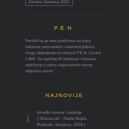
Ženska čitaonica 2021
P.E.N.
Penbih.ba je web platforma na kojoj
tekstove samostalno i samoinicijativno
mogu objavljivati svi članovi P.E.N. Centra
u BiH. Za sadržaj tih tekstova i stavove
sadržane u njima odgovornost snose
isključivo autori.
NAJNOVIJE
Između traume i tradicije
(“Stravaruše”, Naida Mujkić,
Buybook, Sarajevo, 2026.)