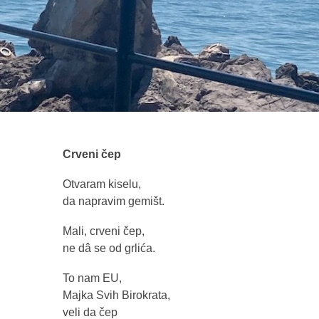
Crveni čep
Otvaram kiselu,
da napravim gemišt.
Mali, crveni čep,
ne dâ se od grlića.
To nam EU,
Majka Svih Birokrata,
veli da čep