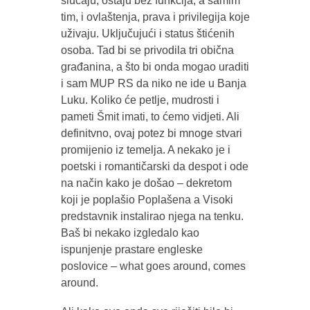
slučaju, ostaju bez funkcija, a samim
tim, i ovlaštenja, prava i privilegija koje
uživaju. Uključujući i status štićenih
osoba. Tad bi se privodila tri obična
građanina, a što bi onda mogao uraditi
i sam MUP RS da niko ne ide u Banja
Luku. Koliko će petlje, mudrosti i
pameti Šmit imati, to ćemo vidjeti. Ali
definitvno, ovaj potez bi mnoge stvari
promijenio iz temelja. A nekako je i
poetski i romantičarski da despot i ode
na način kako je došao – dekretom
koji je poplašio Poplašena a Visoki
predstavnik instalirao njega na tenku.
Baš bi nekako izgledalo kao
ispunjenje prastare engleske
poslovice – what goes around, comes
around.