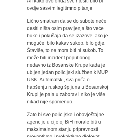
Ali kako ovo onda sve riješiti bilo bi
ovdje sasvim legitimno pitanje.
Lično smatram da se do subote neće
desiti ništa osim pravljenja što veće
buke i pokušaja da se izazove, ako je
moguće, bilo kakav sukob, bilo gdje.
Štaviše, to ne mora biti ni sukob. To
može biti incident poput onog
nedavno iz Bosanske Krupe kada je
ubijen jedan policijski službenik MUP
USK. Automatski, sva priča o
hapšenju ruskog špijuna u Bosanskoj
Krupi je pala u zaborav i niko je više
nikad nije spomenuo.
Zato bi sve policijske i obavještajne
agencije u cijeloj BiH morale biti u
maksimalnom stanju pripravnosti i
preventivno i prokaktivno djelovati.