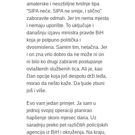
amaterske i neozbiljne tvrdnje tipa
“SIPA neće, SIPA ne smije, i slično”
zaboravite odmah. Jer im nema mjesta
i nemaju uporište. To uključuje i
današnju izjavu ministra pravde BiH
koja je potpuno politička i
dvosmislena. Samim tim, netačna. Jer
i on zna vrlo dobro da ne može ni on
ni bilo ko drugi zabraniti postupanje
ovlaštenih službenih lica. Ali je, kao
član opcije koja još despotu drži leđa,
morao da nešto kaže. Da ljude zbuni
još i više.
Evo vam jedan primjer. Ja sam u
jednoj svojoj operaciji planirao
hapšenje skoro mjesec dana. Uz
saradnju preko pet različitih policijskih
agencija iz BiH i okruženja. Na kraju,