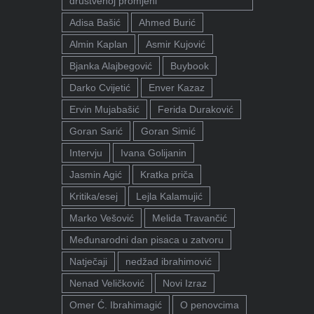
društvenoj promjeni"
Adisa Bašić
Ahmed Burić
Almin Kaplan
Asmir Kujović
Bjanka Alajbegović
Buybook
Darko Cvijetić
Enver Kazaz
Ervin Mujabašić
Ferida Duraković
Goran Sarić
Goran Simić
Intervju
Ivana Golijanin
Jasmin Agić
Kratka priča
Kritika/esej
Lejla Kalamujić
Marko Vešović
Melida Travančić
Međunarodni dan pisaca u zatvoru
Natječaji
nedžad ibrahimović
Nenad Veličković
Novi Izraz
Omer Ć. Ibrahimagić
O penovcima