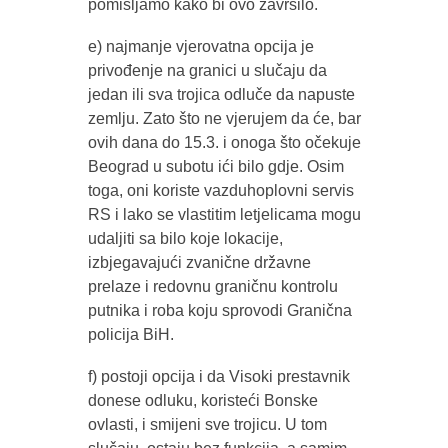
pomišljamo kako bi ovo završilo.
e) najmanje vjerovatna opcija je
privođenje na granici u slučaju da
jedan ili sva trojica odluče da napuste
zemlju. Zato što ne vjerujem da će, bar
ovih dana do 15.3. i onoga što očekuje
Beograd u subotu ići bilo gdje. Osim
toga, oni koriste vazduhoplovni servis
RS i lako se vlastitim letjelicama mogu
udaljiti sa bilo koje lokacije,
izbjegavajući zvanične državne
prelaze i redovnu graničnu kontrolu
putnika i roba koju sprovodi Granična
policija BiH.
f) postoji opcija i da Visoki prestavnik
donese odluku, koristeći Bonske
ovlasti, i smijeni sve trojicu. U tom