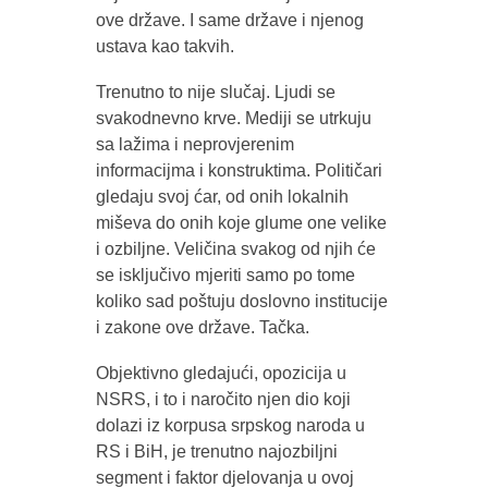
ove države. I same države i njenog
ustava kao takvih.
Trenutno to nije slučaj. Ljudi se
svakodnevno krve. Mediji se utrkuju
sa lažima i neprovjerenim
informacijma i konstruktima. Političari
gledaju svoj ćar, od onih lokalnih
miševa do onih koje glume one velike
i ozbiljne. Veličina svakog od njih će
se isključivo mjeriti samo po tome
koliko sad poštuju doslovno institucije
i zakone ove države. Tačka.
Objektivno gledajući, opozicija u
NSRS, i to i naročito njen dio koji
dolazi iz korpusa srpskog naroda u
RS i BiH, je trenutno najozbiljni
segment i faktor djelovanja u ovoj