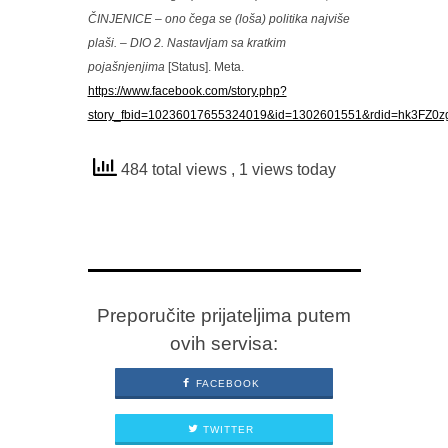
ČINJENICE – ono čega se (loša) politika najviše
plaši. – DIO 2. Nastavljam sa kratkim
pojašnjenjima
[Status]. Meta.
https://www.facebook.com/story.php?
story_fbid=10236017655324019&id=1302601551&rdid=hk3FZ0
484 total views
, 1 views today
Preporučite prijateljima putem
ovih servisa:
FACEBOOK
TWITTER