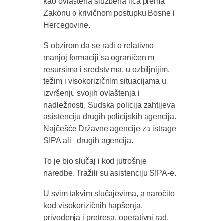
kao ovlaštena službena lica prema
Zakonu o krivičnom postupku Bosne i
Hercegovine.
S obzirom da se radi o relativno
manjoj formaciji sa ograničenim
resursima i sredstvima, u ozbiljnijim,
težim i visokorizičnim situacijama u
izvršenju svojih ovlaštenja i
nadležnosti, Sudska policija zahtijeva
asistenciju drugih policijskih agencija.
Najčešće Državne agencije za istrage
SIPA ali i drugih agencija.
To je bio slučaj i kod jutrošnje
naredbe. Tražili su asistenciju SIPA-e.
U svim takvim slučajevima, a naročito
kod visokorizičnih hapšenja,
privođenja i pretresa, operativni rad,