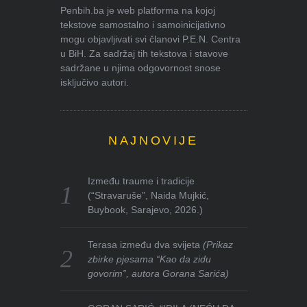
Penbih.ba je web platforma na kojoj
tekstove samostalno i samoinicijativno
mogu objavljivati svi članovi P.E.N. Centra
u BiH. Za sadržaj tih tekstova i stavove
sadržane u njima odgovornost snose
isključivo autori.
NAJNOVIJE
Između traume i tradicije
(“Stravaruše”, Naida Mujkić,
Buybook, Sarajevo, 2026.)
Terasa između dva svijeta
(Prikaz
zbirke pjesama “Kao da zidu
govorim”, autora Gorana Sarića)