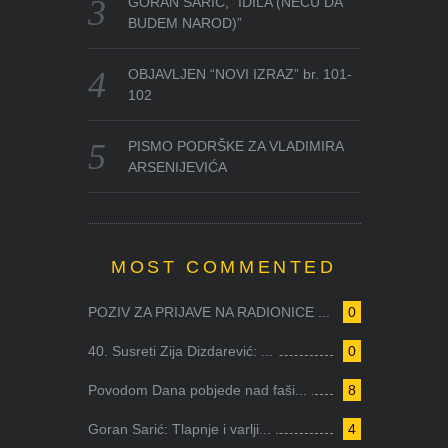
GORAN SARIĆ, “IDILA (NEĆU DA
BUDEM NAROD)”
OBJAVLJEN “NOVI IZRAZ” br. 101-
102
PISMO PODRŠKE ZA VLADIMIRA
ARSENIJEVIĆA
MOST COMMENTED
POZIV ZA PRIJAVE NA RADIONICE ...
0
40. Susreti Zija Dizdarević: ...
0
Povodom Dana pobjede nad faši...
8
Goran Sarić: Tlapnje i varlji...
4