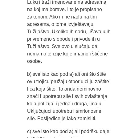
Luku i traži imenovane na adresama
na kojima borave. I to je propisano
zakonom. Ako ih ne nađu na tim
adresama, o tome izvještavaju
Tužilaštvo. Ukoliko ih nađu, lišavaju ih
privremeno slobode i privode ih u
Tužilaštvo. Sve ovo u slučaju da
nemamo tenzije koje imamo i štićene
osobe.
b) sve isto kao pod a) ali oni što štite
ovu trojicu pružaju otpor u cilju zaštite
lica koja štite. To onda neminovno
znači i upotrebu sile i svih ovlaštenja
koja policija, i jedna i druga, imaju.
Uključujući upotrebu i smrtonosne
sile. Posljedice je lako zamisliti.
c) sve isto kao pod a) ali podršku daje