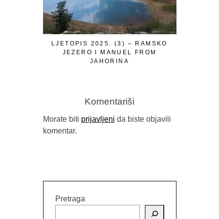
LJETOPIS 2025. (3) – RAMSKO
PROMOVIS
JEZERO I MANUEL FROM
ISTIN
JAHORINA
VILINS
Komentariši
Morate biti
prijavljeni
da biste objavili
komentar.
Pretraga