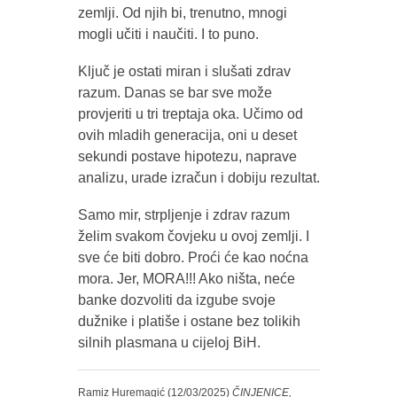
zemlji. Od njih bi, trenutno, mnogi
mogli učiti i naučiti. I to puno.
Ključ je ostati miran i slušati zdrav
razum. Danas se bar sve može
provjeriti u tri treptaja oka. Učimo od
ovih mladih generacija, oni u deset
sekundi postave hipotezu, naprave
analizu, urade izračun i dobiju rezultat.
Samo mir, strpljenje i zdrav razum
želim svakom čovjeku u ovoj zemlji. I
sve će biti dobro. Proći će kao noćna
mora. Jer, MORA!!! Ako ništa, neće
banke dozvoliti da izgube svoje
dužnike i platiše i ostane bez tolikih
silnih plasmana u cijeloj BiH.
Ramiz Huremagić (12/03/2025)
ČINJENICE,