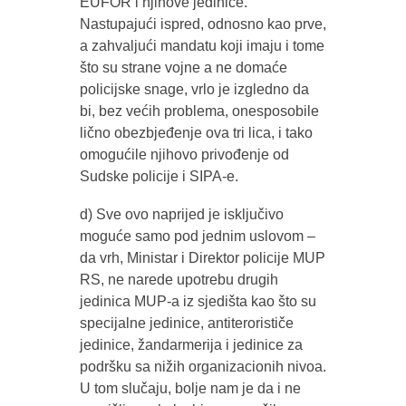
EUFOR i njihove jedinice.
Nastupajući ispred, odnosno kao prve,
a zahvaljući mandatu koji imaju i tome
što su strane vojne a ne domaće
policijske snage, vrlo je izgledno da
bi, bez većih problema, onesposobile
lično obezbjeđenje ova tri lica, i tako
omogućile njihovo privođenje od
Sudske policije i SIPA-e.
d) Sve ovo naprijed je isključivo
moguće samo pod jednim uslovom –
da vrh, Ministar i Direktor policije MUP
RS, ne narede upotrebu drugih
jedinica MUP-a iz sjedišta kao što su
specijalne jedinice, antiterorističe
jedinice, žandarmerija i jedinice za
podršku sa nižih organizacionih nivoa.
U tom slučaju, bolje nam je da i ne