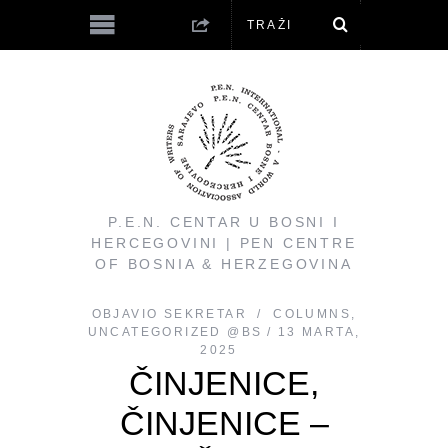
P.E.N. CENTAR U BOSNI I
HERCEGOVINI | PEN CENTRE
OF BOSNIA & HERZEGOVINA
OBJAVIO
SEKRETAR
COLUMNS
,
UNCATEGORIZED @BS
13 MARTA,
2025
ČINJENICE,
ČINJENICE –