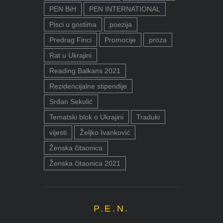
PEN BiH
PEN INTERNATIONAL
Pisci u gostima
poezija
Predrag Finci
Promocije
proza
Rat u Ukrajini
Reading Balkans 2021
Rezidencijalne stipendije
Srđan Sekulić
Tematski blok o Ukrajini
Traduki
vijesti
Željko Ivanković
Ženska čitaonica
Ženska čitaonica 2021
P.E.N.