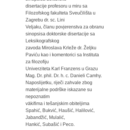
disertacije profesoru u miru sa
Filozofskog fakulteta Sveučilišta u
Zagrebu dr. sc. Lini
Veljaku, članu povjerenstva za obranu
sinopsisa doktorske disertacije sa
Leksikografskog
zavoda Miroslava Krleže dr. Željku
Paviću kao i komentorici sa Instituta
za filozofiju
Univerziteta Karl Franzens u Grazu
Mag. Dr. phil. Dr. h. c. Danieli Camhy.
Naposlijetku, riječi zahvale zbog
materijalne podrške iskazane su
nepoznatim
vākifima i tešanjskim obiteljima
Spahić, Bukvić, Haušić, Halilović,
Jabandžić, Mulalić,
Hankić, Subašić i Peco.