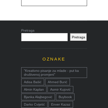
Pretraga
Pretraga
OZNAKE
"Kreativno pisanje za mlade - put ka
društvenoj promjeni"
Adisa Bašić
Ahmed Burić
Almin Kaplan
Asmir Kujović
Bjanka Alajbegović
Buybook
Darko Cvijetić
Enver Kazaz