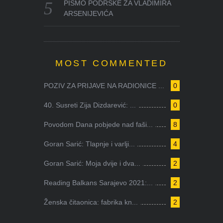
PISMO PODRŠKE ZA VLADIMIRA
ARSENIJEVIĆA
MOST COMMENTED
POZIV ZA PRIJAVE NA RADIONICE ...
0
40. Susreti Zija Dizdarević: ...
0
Povodom Dana pobjede nad faši...
8
Goran Sarić: Tlapnje i varlji...
4
Goran Sarić: Moja dvije i dva...
2
Reading Balkans Sarajevo 2021:...
2
Ženska čitaonica: fabrika kn...
2