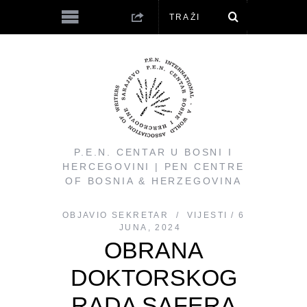
P.E.N. CENTAR U BOSNI I
HERCEGOVINI | PEN CENTRE
OF BOSNIA & HERZEGOVINA
OBJAVIO
SEKRETAR
VIJESTI
6
JUNA, 2024
OBRANA
DOKTORSKOG
RADA SAFERA