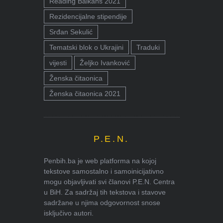
Reading Balkans 2021
Rezidencijalne stipendije
Srđan Sekulić
Tematski blok o Ukrajini
Traduki
vijesti
Željko Ivanković
Ženska čitaonica
Ženska čitaonica 2021
P.E.N.
Penbih.ba je web platforma na kojoj
tekstove samostalno i samoinicijativno
mogu objavljivati svi članovi P.E.N. Centra
u BiH. Za sadržaj tih tekstova i stavove
sadržane u njima odgovornost snose
isključivo autori.