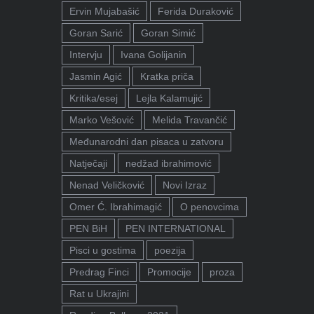
Ervin Mujabašić
Ferida Duraković
Goran Sarić
Goran Simić
Intervju
Ivana Golijanin
Jasmin Agić
Kratka priča
Kritika/esej
Lejla Kalamujić
Marko Vešović
Melida Travančić
Međunarodni dan pisaca u zatvoru
Natječaji
nedžad ibrahimović
Nenad Veličković
Novi Izraz
Omer Ć. Ibrahimagić
O penovcima
PEN BiH
PEN INTERNATIONAL
Pisci u gostima
poezija
Predrag Finci
Promocije
proza
Rat u Ukrajini