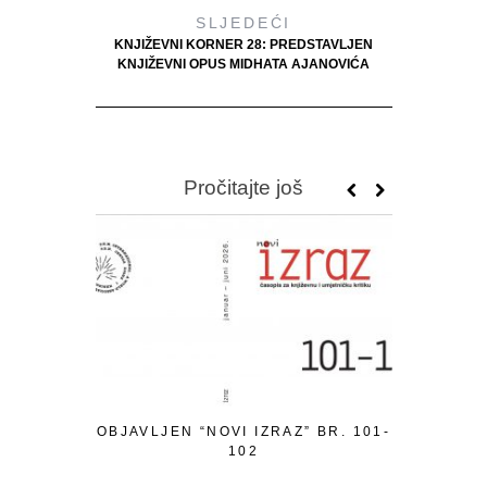
SLJEDEĆI
KNJIŽEVNI KORNER 28: PREDSTAVLJEN
KNJIŽEVNI OPUS MIDHATA AJANOVIĆA
Pročitajte još
OBJAVLJEN “NOVI IZRAZ” BR. 101-
PISMO P
102