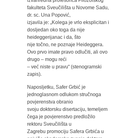
izvanredna profesorica Filozofskog
fakulteta Sveučilišta u Novome Sadu,
dr. sc. Una Popović,
izjavila je: „Kolega je vrlo eksplicitan i
dosljedan oko toga da nije
heideggerijanac i da, što
nije točno, ne poznaje Heideggera.
Ovo prvo imate pravo odlučiti, ali ovo
drugo – mogu reći
– već niste u pravu“ (stenogramski
zapis).
Naposljetku, Safer Grbić je
jednoglasnom odlukom stručnoga
povjerenstva obranio
svoju doktorsku disertaciju, temeljem
čega je povjerenstvo predložilo
rektoru Sveučilišta u
Zagrebu promociju Safera Grbića u