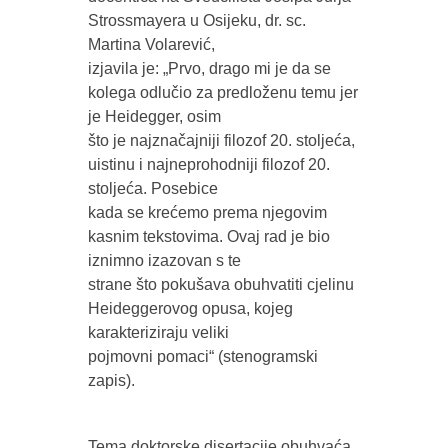
Strossmayera u Osijeku, dr. sc.
Martina Volarević,
izjavila je: „Prvo, drago mi je da se
kolega odlučio za predloženu temu jer
je Heidegger, osim
što je najznačajniji filozof 20. stoljeća,
uistinu i najneprohodniji filozof 20.
stoljeća. Posebice
kada se krećemo prema njegovim
kasnim tekstovima. Ovaj rad je bio
iznimno izazovan s te
strane što pokušava obuhvatiti cjelinu
Heideggerovog opusa, kojeg
karakteriziraju veliki
pojmovni pomaci“ (stenogramski
zapis).
Tema doktorske disertacije obuhvaća