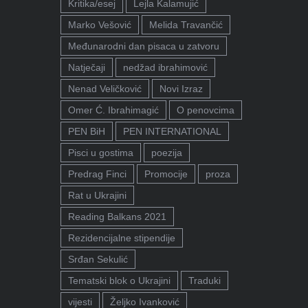
Kritika/esej
Lejla Kalamujić
Marko Vešović
Melida Travančić
Međunarodni dan pisaca u zatvoru
Natječaji
nedžad ibrahimović
Nenad Veličković
Novi Izraz
Omer Ć. Ibrahimagić
O penovcima
PEN BiH
PEN INTERNATIONAL
Pisci u gostima
poezija
Predrag Finci
Promocije
proza
Rat u Ukrajini
Reading Balkans 2021
Rezidencijalne stipendije
Srđan Sekulić
Tematski blok o Ukrajini
Traduki
vijesti
Željko Ivanković