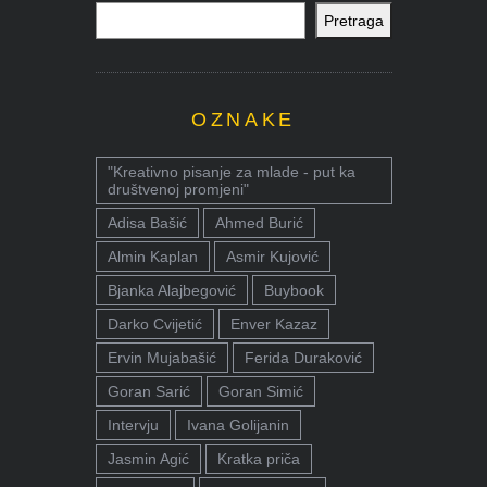
Pretraga
OZNAKE
"Kreativno pisanje za mlade - put ka
društvenoj promjeni"
Adisa Bašić
Ahmed Burić
Almin Kaplan
Asmir Kujović
Bjanka Alajbegović
Buybook
Darko Cvijetić
Enver Kazaz
Ervin Mujabašić
Ferida Duraković
Goran Sarić
Goran Simić
Intervju
Ivana Golijanin
Jasmin Agić
Kratka priča