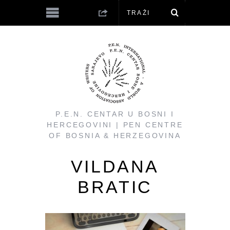
P.E.N. CENTAR U BOSNI I
HERCEGOVINI | PEN CENTRE
OF BOSNIA & HERZEGOVINA
VILDANA
BRATIC