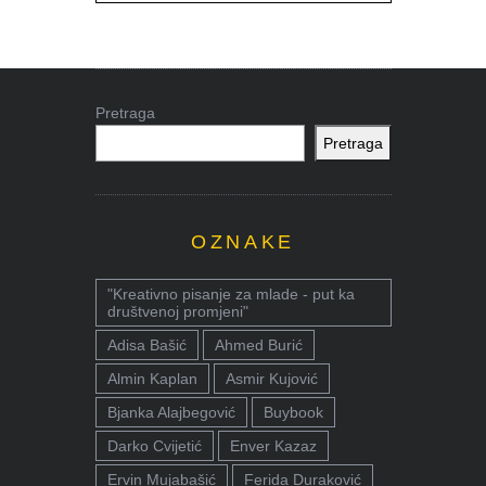
Pretraga
Pretraga
OZNAKE
"Kreativno pisanje za mlade - put ka
društvenoj promjeni"
Adisa Bašić
Ahmed Burić
Almin Kaplan
Asmir Kujović
Bjanka Alajbegović
Buybook
Darko Cvijetić
Enver Kazaz
Ervin Mujabašić
Ferida Duraković