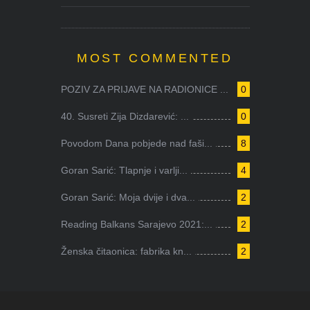
MOST COMMENTED
POZIV ZA PRIJAVE NA RADIONICE ...
0
40. Susreti Zija Dizdarević: ...
0
Povodom Dana pobjede nad faši...
8
Goran Sarić: Tlapnje i varlji...
4
Goran Sarić: Moja dvije i dva...
2
Reading Balkans Sarajevo 2021:...
2
Ženska čitaonica: fabrika kn...
2