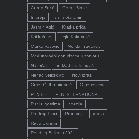
Goran Sarić
Goran Simić
Intervju
Ivana Golijanin
Jasmin Agić
Kratka priča
Kritika/esej
Lejla Kalamujić
Marko Vešović
Melida Travančić
Međunarodni dan pisaca u zatvoru
Natječaji
nedžad ibrahimović
Nenad Veličković
Novi Izraz
Omer Ć. Ibrahimagić
O penovcima
PEN BiH
PEN INTERNATIONAL
Pisci u gostima
poezija
Predrag Finci
Promocije
proza
Rat u Ukrajini
Reading Balkans 2021