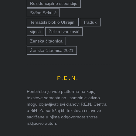
Rezidencijalne stipendije
Srđan Sekulić
Tematski blok o Ukrajini
Traduki
vijesti
Željko Ivanković
Ženska čitaonica
Ženska čitaonica 2021
P.E.N.
Penbih.ba je web platforma na kojoj
tekstove samostalno i samoinicijativno
mogu objavljivati svi članovi P.E.N. Centra
u BiH. Za sadržaj tih tekstova i stavove
sadržane u njima odgovornost snose
isključivo autori.