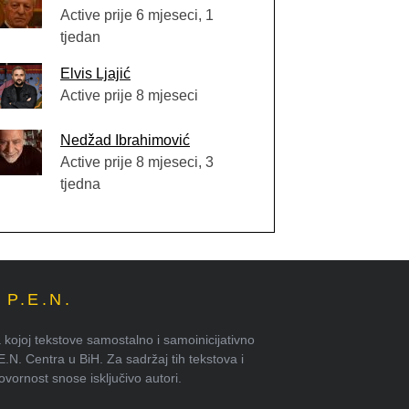
Active prije 6 mjeseci, 1
tjedan
Elvis Ljajić
Active prije 8 mjeseci
Nedžad Ibrahimović
Active prije 8 mjeseci, 3
tjedna
P.E.N.
kojoj tekstove samostalno i samoinicijativno
.E.N. Centra u BiH. Za sadržaj tih tekstova i
ornost snose isključivo autori.