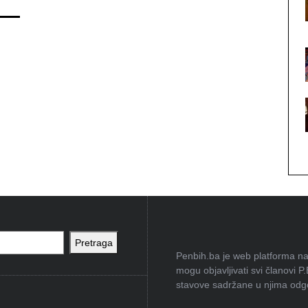
Pretraga
Penbih.ba je web platforma na 
mogu objavljivati svi članovi P
stavove sadržane u njima odgov