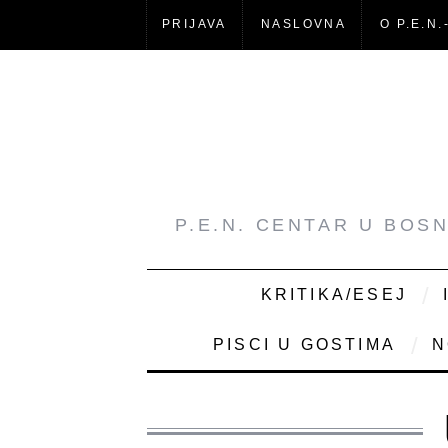
PRIJAVA
NASLOVNA
O P.E.N.
P.E.N. CENTAR U BOS
KRITIKA/ESEJ
PISCI U GOSTIMA
N