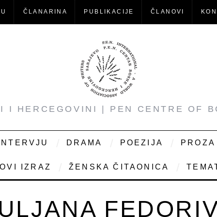
-U
ČLANARINA
PUBLIKACIJE
ČLANOVI
KON
NI I HERCEGOVINI | PEN CENTRE OF 
INTERVJU
DRAMA
POEZIJA
PROZA
OVI IZRAZ
ŽENSKA ČITAONICA
TEMAT
ULJANA FEDORI