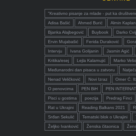
"Kreativno pisanje za mlade - put ka društven
Adisa Bašić
Ahmed Burić
Almin Kaplan
Bjanka Alajbegović
Buybook
Darko Cvij
Ervin Mujabašić
Ferida Duraković
Gora
Intervju
Ivana Golijanin
Jasmin Agić
Kritika/esej
Lejla Kalamujić
Marko Vešo
Međunarodni dan pisaca u zatvoru
Natječa
Nenad Veličković
Novi Izraz
Omer Ć. I
O penovcima
PEN BiH
PEN INTERNA
Pisci u gostima
poezija
Predrag Finci
Rat u Ukrajini
Reading Balkans 2021
R
Srđan Sekulić
Tematski blok o Ukrajini
Željko Ivanković
Ženska čitaonica
Žens