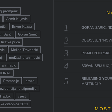
oj promjeni"
N
Asmir Kujović
etić
Enver Kazaz
GORAN SARIĆ, “I
n Sarić
Goran Simić
OBJAVLJEN “NOVI 
Kratka priča
vić
Melida Travančić
PISMO PODRŠKE 
ji
nedžad ibrahimović
brahimagić
SRĐAN SEKULIĆ,
TIONAL
RELEASING YOUR
Promocije
proza
MATTINGLY
ezidencijalne stipendije
Traduki
vijesti
ka čitaonica 2021
MOST