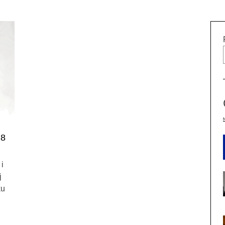
88
 i
j
ku