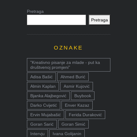
Pretraga
Pretraga
OZNAKE
"Kreativno pisanje za mlade - put ka
društvenoj promjeni"
Adisa Bašić
Ahmed Burić
Almin Kaplan
Asmir Kujović
Bjanka Alajbegović
Buybook
Darko Cvijetić
Enver Kazaz
Ervin Mujabašić
Ferida Duraković
Goran Sarić
Goran Simić
Intervju
Ivana Golijanin