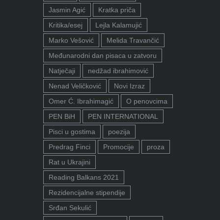
Jasmin Agić
Kratka priča
Kritika/esej
Lejla Kalamujić
Marko Vešović
Melida Travančić
Međunarodni dan pisaca u zatvoru
Natječaji
nedžad ibrahimović
Nenad Veličković
Novi Izraz
Omer Ć. Ibrahimagić
O penovcima
PEN BiH
PEN INTERNATIONAL
Pisci u gostima
poezija
Predrag Finci
Promocije
proza
Rat u Ukrajini
Reading Balkans 2021
Rezidencijalne stipendije
Srđan Sekulić