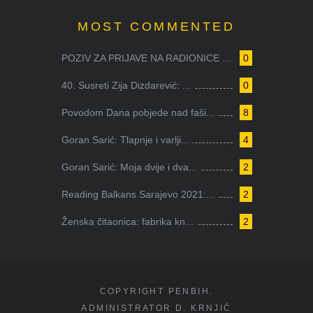
MOST COMMENTED
POZIV ZA PRIJAVE NA RADIONICE ...
0
40. Susreti Zija Dizdarević: ...
0
Povodom Dana pobjede nad faši...
8
Goran Sarić: Tlapnje i varlji...
4
Goran Sarić: Moja dvije i dva...
2
Reading Balkans Sarajevo 2021:...
2
Ženska čitaonica: fabrika kn...
2
COPYRIGHT PENBIH.
ADMINISTRATOR D. KRNJIĆ