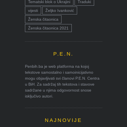
Tematski blok o Ukrajini
Traduki
vijesti
Željko Ivanković
Ženska čitaonica
Ženska čitaonica 2021
P.E.N.
Penbih.ba je web platforma na kojoj
tekstove samostalno i samoinicijativno
mogu objavljivati svi članovi P.E.N. Centra
u BiH. Za sadržaj tih tekstova i stavove
sadržane u njima odgovornost snose
isključivo autori.
NAJNOVIJE