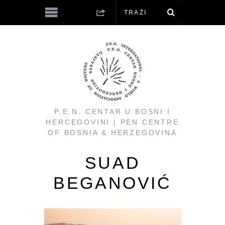
P.E.N. CENTAR U BOSNI I
HERCEGOVINI | PEN CENTRE
OF BOSNIA & HERZEGOVINA
SUAD
BEGANOVIĆ