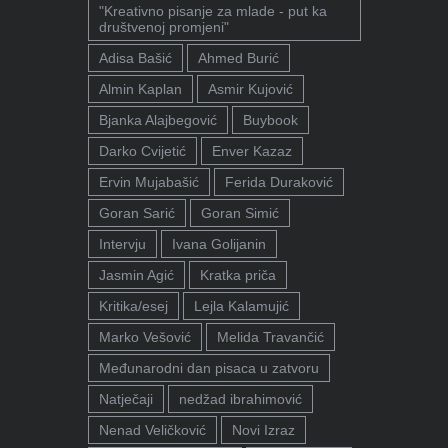
"Kreativno pisanje za mlade - put ka
društvenoj promjeni"
Adisa Bašić
Ahmed Burić
Almin Kaplan
Asmir Kujović
Bjanka Alajbegović
Buybook
Darko Cvijetić
Enver Kazaz
Ervin Mujabašić
Ferida Duraković
Goran Sarić
Goran Simić
Intervju
Ivana Golijanin
Jasmin Agić
Kratka priča
Kritika/esej
Lejla Kalamujić
Marko Vešović
Melida Travančić
Međunarodni dan pisaca u zatvoru
Natječaji
nedžad ibrahimović
Nenad Veličković
Novi Izraz