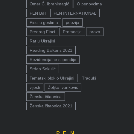
Omer Ć. Ibrahimagić
O penovcima
PEN BiH
PEN INTERNATIONAL
Pisci u gostima
poezija
Predrag Finci
Promocije
proza
Rat u Ukrajini
Reading Balkans 2021
Rezidencijalne stipendije
Srđan Sekulić
Tematski blok o Ukrajini
Traduki
vijesti
Željko Ivanković
Ženska čitaonica
Ženska čitaonica 2021
P.E.N.