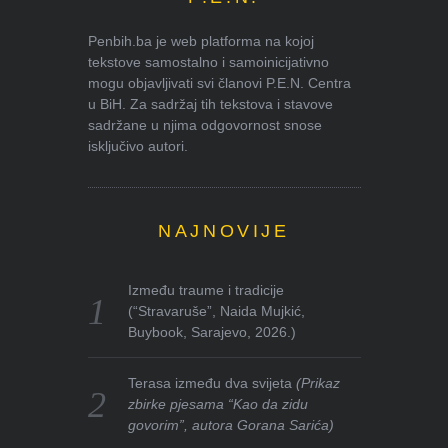
Penbih.ba je web platforma na kojoj
tekstove samostalno i samoinicijativno
mogu objavljivati svi članovi P.E.N. Centra
u BiH. Za sadržaj tih tekstova i stavove
sadržane u njima odgovornost snose
isključivo autori.
NAJNOVIJE
Između traume i tradicije
(“Stravaruše”, Naida Mujkić,
Buybook, Sarajevo, 2026.)
Terasa između dva svijeta
(Prikaz
zbirke pjesama “Kao da zidu
govorim”, autora Gorana Sarića)