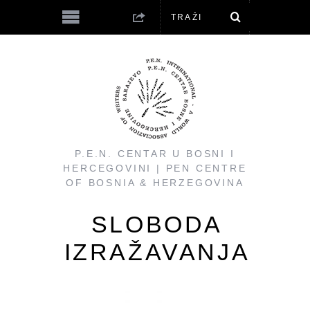
P.E.N. CENTAR U BOSNI I
HERCEGOVINI | PEN CENTRE
OF BOSNIA & HERZEGOVINA
SLOBODA
IZRAŽAVANJA