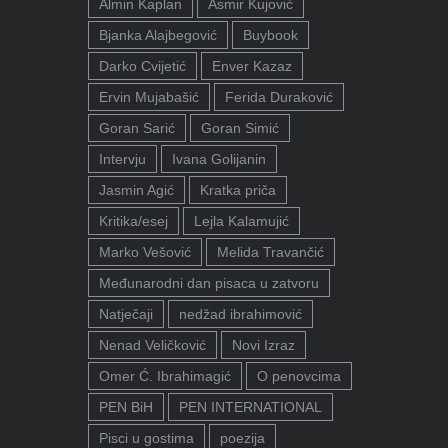
Almin Kaplan
Asmir Kujović
Bjanka Alajbegović
Buybook
Darko Cvijetić
Enver Kazaz
Ervin Mujabašić
Ferida Duraković
Goran Sarić
Goran Simić
Intervju
Ivana Golijanin
Jasmin Agić
Kratka priča
Kritika/esej
Lejla Kalamujić
Marko Vešović
Melida Travančić
Međunarodni dan pisaca u zatvoru
Natječaji
nedžad ibrahimović
Nenad Veličković
Novi Izraz
Omer Ć. Ibrahimagić
O penovcima
PEN BiH
PEN INTERNATIONAL
Pisci u gostima
poezija