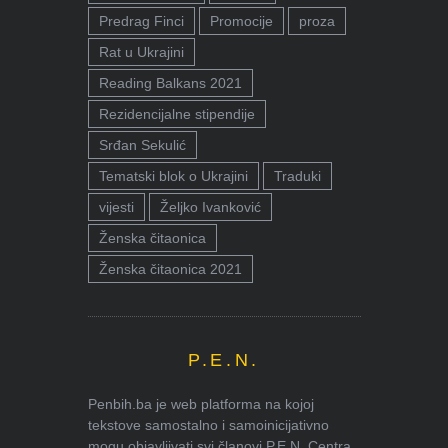
Predrag Finci
Promocije
proza
Rat u Ukrajini
Reading Balkans 2021
Rezidencijalne stipendije
Srđan Sekulić
Tematski blok o Ukrajini
Traduki
vijesti
Željko Ivanković
Ženska čitaonica
Ženska čitaonica 2021
P.E.N.
Penbih.ba je web platforma na kojoj
tekstove samostalno i samoinicijativno
mogu objavljivati svi članovi P.E.N. Centra