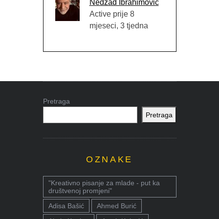
Nedžad Ibrahimović
Active prije 8
mjeseci, 3 tjedna
Pretraga
Pretraga
OZNAKE
"Kreativno pisanje za mlade - put ka
društvenoj promjeni"
Adisa Bašić
Ahmed Burić