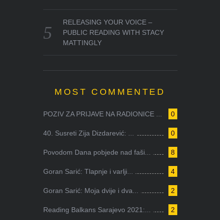
RELEASING YOUR VOICE –
PUBLIC READING WITH STACY
MATTINGLY
MOST COMMENTED
POZIV ZA PRIJAVE NA RADIONICE ...
0
40. Susreti Zija Dizdarević: ...
0
Povodom Dana pobjede nad faši...
8
Goran Sarić: Tlapnje i varlji...
4
Goran Sarić: Moja dvije i dva...
2
Reading Balkans Sarajevo 2021:...
2